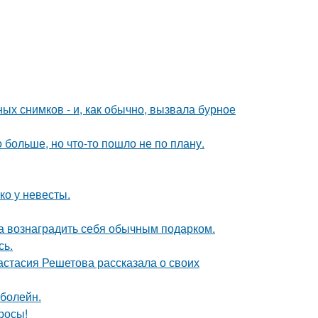
х снимков - и, как обычно, вызвала бурное
больше, но что-то пошло не по плану.
ко у невесты.
ла вознаградить себя обычным подарком.
сь.
астасия Решетова рассказала о своих
 болейн.
росы!