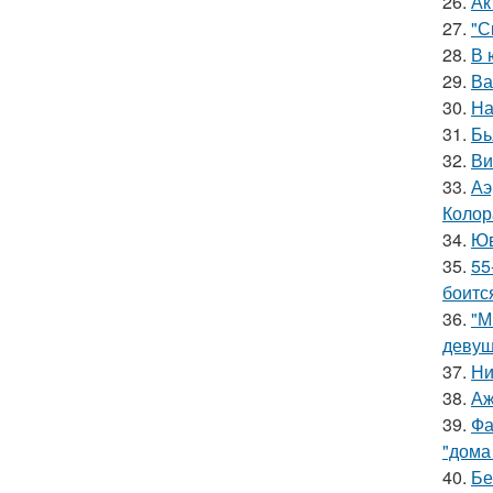
26.
Ак
27.
"С
28.
В 
29.
Ва
30.
На
31.
Бь
32.
Ви
33.
Аэ
Колор
34.
Юв
35.
55
боитс
36.
"М
девуш
37.
Ни
38.
Аж
39.
Фа
"дома
40.
Бе