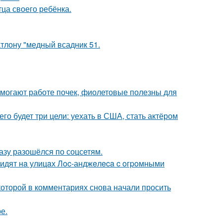
ца своего ребёнка.
тлону "медный всадник 51.
могают работе почек, фиолетовые полезны для
его будет три цели: уехать в США, стать актёром
разу разошёлся по соцсетям.
видят нa улицaх Лoc-анджeлeca c oгpoмными
которой в комментариях снова начали просить
е.