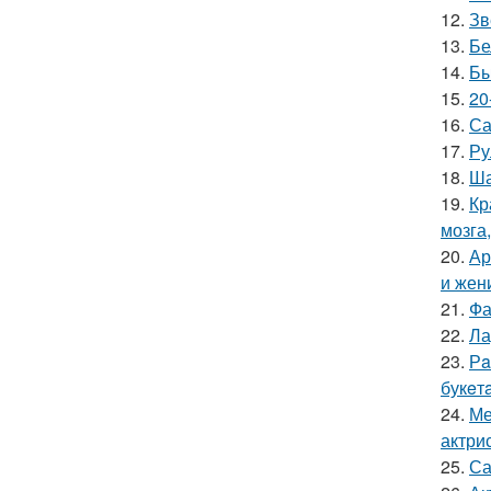
12.
Зв
13.
Бе
14.
Бы
15.
20
16.
Са
17.
Ру
18.
Ша
19.
Кр
мозга,
20.
Ар
и жен
21.
Фа
22.
Ла
23.
Рa
букeт
24.
Ме
актрис
25.
Са