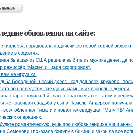
ь дальше →
ледние обновления на сайте:
тя ивлеева порадовала подписчиков новой серией эффектны
дение в соцсетях.
ная бывшая из США решила выбить из мужика денег, да по 
р режиссёр "Маски" и "царя скорпионов".
 вам не игрушки!
дьба Бородиной: белый дресс - код для всех, кружево - толь
сота по наследству: звёздные мамы и их взрослые дочери.
ана стар окончила 9-й класс с красным аттестатом и реши
ая же красивая свадьба у сына Памелы Андерсон получила
 - возлюбленная Тимати и новая телеведущая "Матч ТВ" Ан
ических операциях.
будьте романтическую чушь про любовь генриха Viii и анны
на Семенович показала фигуру в бикини и закрыла все воп