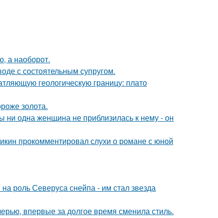
ю, а наоборот.
воде с состоятельным супругом.
атляющую геологическую границу: плато
ороже золота.
 ни одна женщина не приблизилась к нему - он
ликин прокомментировал слухи о романе с юной
на роль Северуса снейпа - им стал звезда
черью, впервые за долгое время сменила стиль.