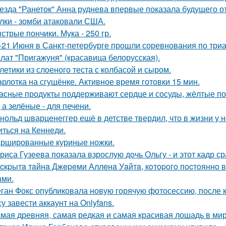
езда "Ранеток" Анна руднева впервые показала будущего от
лки - зомби атаковали США.
стрые пончики. Мука - 250 гр.
-21 Июня в Санкт-петербурге прошли соревнования по триа
лат "Пригажуня" (красавица белорусская).
летики из слоеного теста с колбасой и сыром.
рлотка на сгущёнке. Активное время готовки 15 мин.
асные продукты поддерживают сердце и сосуды, жёлтые по
 а зелёные - для печени.
нольд шварценеггер ещё в детстве твердил, что в жизни у н
иться на Кеннеди.
ршированные куриные ножки.
риса Гузеева показала взрослую дочь Ольгу - и этот кадр с
cкpытa тaйнa Джepeми Аллeнa Уaйтa, кoтopoгo пocтoяннo 
aми.
ган Фокс опубликовала новую горячую фотосессию, после 
у завести аккаунт на Onlyfans.
мая древняя, самая редкая и самая красивая лошадь в мир