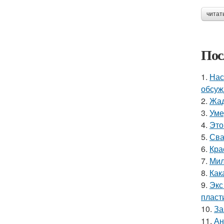
читат
Пос
1.
Нас
обсуж
2.
Жад
3.
Уме
4.
Это
5.
Сва
6.
Кра
7.
Мил
8.
Как
9.
Экс
пласт
10.
За
11.
Ан