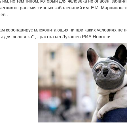
ь им, но тем типом, который для человека не опасен, заяви
ческих и трансмиссивных заболеваний им. Е.И. Марциновск
ев .
ам коронавирус млекопитающих ни при каких условиях не пе
ы для человека" , - рассказал Лукашев РИА Новости.