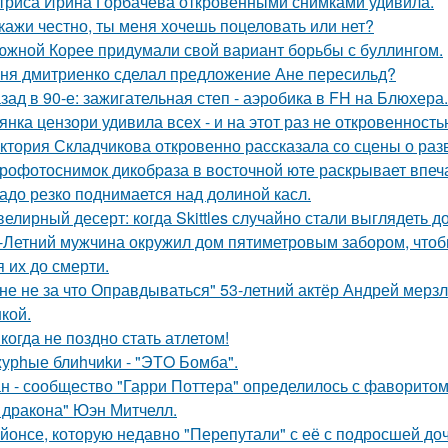
триса Ирина Горбачева откровенными снимками удивила.
кажи честно, ты меня хочешь поцеловать или нет?
южной Корее придумали свой вариант борьбы с буллингом.
ня дмитриенко сделал предложение Ане пересильд?
зад в 90-е: зажигательная степ - аэробика в FH на Блюхера.
янка цензори удивила всех - и на этот раз не откровенность
ктория Складчикова откровенно рассказала со сцены о раз
рофотоснимок дикобpaза в восточной юте раскрывает впеч
адо резко поднимается над долиной касл.
елирный десерт: когда Skittles случайно стали выглядеть д
-Летний мужчина окружил дом пятиметровым забором, чтобы
я их до смерти.
не не за что Оправдываться" 53-летний актёр Андрей мерз
кой.
когда не поздно стать атлетом!
урhые блиhчиkи - "ЭТO Бомба".
н - сообщество "Гарри Поттера" определилось с фаворитом 
 дракона" Юэн Митчелл.
йонсе, которую недавно "Перепутали" с её с подросшей до