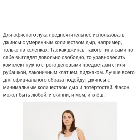
Шик для женщин
Спорт-шик для женщин
Для офисного лука предпочтительнее использовать
джинсы с умеренным количеством дыр, например,
только на коленках. Так как джинсы такого типа сами по
себе выглядят довольно свободно, то уравновесить
Костюм для женщин
Модный гардероб
комплект нужно строго деловыми предметами стиля:
рубашкой, лаконичным клатчем, пиджаком. Лучше всего
для официального образа подойдут джинсы с
минимальным количеством дыр и потёртостей. Фасон
может быть любой: и скинни, и мом, и клёш.
Джинса для женщин
Зрелые женщины
Прекрасные женщины