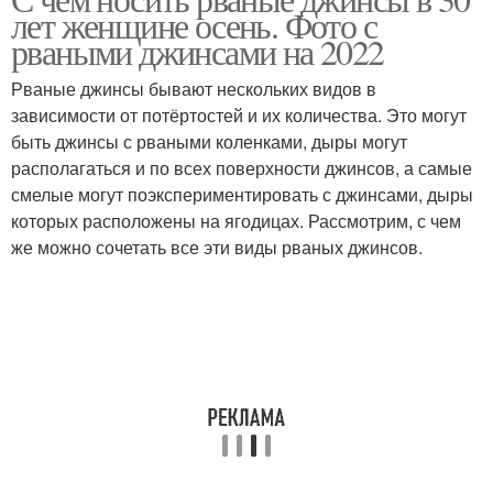
Мода для женщин
лет женщине осень. Фото с
“зимний гардероб
рваными джинсами на 2022
Рваные джинсы бывают нескольких видов в
зависимости от потёртостей и их количества. Это могут
Джинсовый гардероб
Лето для женщин
быть джинсы с рваными коленками, дыры могут
располагаться и по всех поверхности джинсов, а самые
смелые могут поэкспериментировать с джинсами, дыры
которых расположены на ягодицах. Рассмотрим, с чем
Образа для женщин
Зимний гардероб
же можно сочетать все эти виды рваных джинсов.
Одежда для женщин
Одежды для женщин
Осенний гардероб
Стиль для женщин