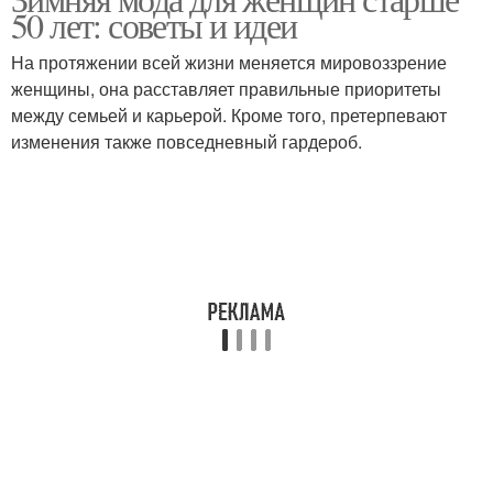
Тренды в женской моде
50 лет: советы и идеи
современной моде
На протяжении всей жизни меняется мировоззрение
женщины, она расставляет правильные приоритеты
Тренды в современной
между семьей и карьерой. Кроме того, претерпевают
Современная мода
моде
изменения также повседневный гардероб.
Женская мода
Одежда для женщин
Уличная мода
Костюм для женщины
Прекрасные женщины
Спорт-шик для женщин