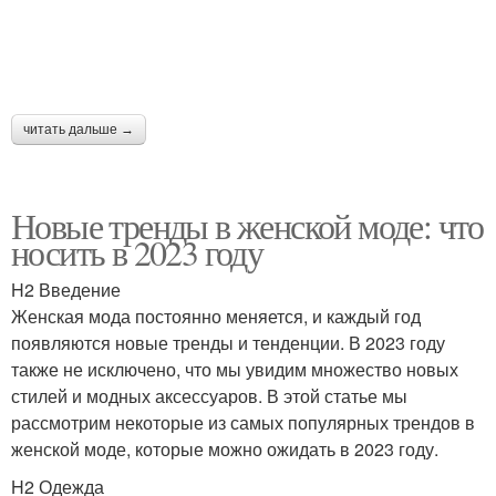
Моды для женщин
Фасоны для женщин
читать дальше →
Мода для полных
Гардероб для
женщин
невысокой женщины
Новые тренды в женской моде: что
носить в 2023 году
H2 Введение
Женщина в
Невысокая женщина
Женская мода постоянно меняется, и каждый год
зависимости
появляются новые тренды и тенденции. В 2023 году
также не исключено, что мы увидим множество новых
стилей и модных аксессуаров. В этой статье мы
рассмотрим некоторые из самых популярных трендов в
Года для женщин
Мода на весну
женской моде, которые можно ожидать в 2023 году.
H2 Одежда