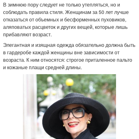
В зимнюю пору следует не только утепляться, но и
соблюдать правила стиля. Женщинам за 50 лет лучше
отказаться от объемных и бесформенных пуховиков,
Спорт-шик для
аляповатых расцветок и других вещей, которые лишь
Образа для женщин
современных женщин
прибавляют возраст.
Элегантная и изящная одежда обязательно должна быть
в гардеробе каждой женщины вне зависимости от
возраста. К ним относятся: строгое приталенное пальто
Стиль для женщин
Гардероб для женщины
и кожаные плащи средней длины.
Шик для женщин
Итальянская мода
Французская мода
Костюмы для женщин