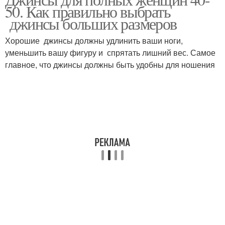
Одежда для женщин
50. Как правильно выбрать
женщин
джинсы больших размеров
Хорошие джинсы должны удлинить ваши ноги,
уменьшить вашу фигуру и спрятать лишний вес. Самое
Гардероб для женщин
Хромченко для женщин
главное, что джинсы должны быть удобны для ношения
Гардероб для полной
Некрасивые женщины
женщины