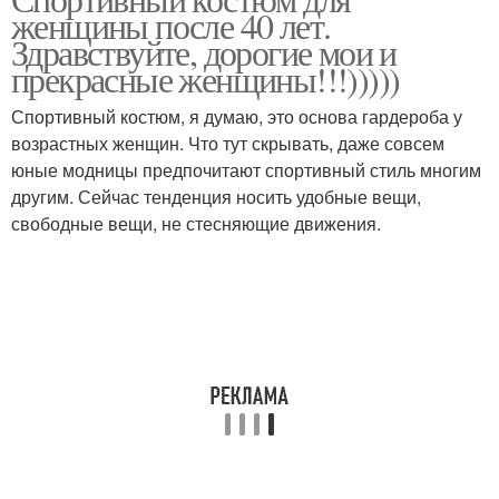
Образа для женщин
Одежда для женщин
женщины после 40 лет.
Здравствуйте, дорогие мои и
прекрасные женщины!!!)))))
Спортивный костюм, я думаю, это основа гардероба у
Гардероб для женщины
40-летний женщина
возрастных женщин. Что тут скрывать, даже совсем
юные модницы предпочитают спортивный стиль многим
другим. Сейчас тенденция носить удобные вещи,
свободные вещи, не стесняющие движения.
Платья для женщин
Гардероб для женщин