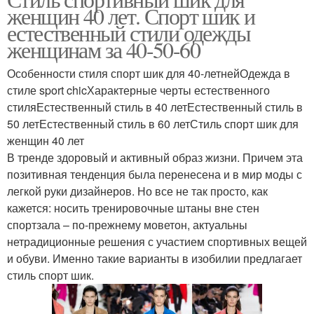
Модные цветы
Женский гардероб
женщин 40 лет. Спорт шик и
естественный стили одежды
женщинам за 40-50-60
Особенности стиля спорт шик для 40-летнейОдежда в
стиле sport chicХарактерные черты естественного
стиляЕстественный стиль в 40 летЕстественный стиль в
50 летЕстественный стиль в 60 летСтиль спорт шик для
женщин 40 лет
В тренде здоровый и активный образ жизни. Причем эта
позитивная тенденция была перенесена и в мир моды с
легкой руки дизайнеров. Но все не так просто, как
кажется: носить тренировочные штаны вне стен
спортзала – по-прежнему моветон, актуальны
нетрадиционные решения с участием спортивных вещей
и обуви. Именно такие варианты в изобилии предлагает
стиль спорт шик.