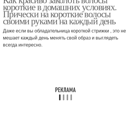
Укладка с челкой
Объемная укладка
короткие в домашних условиях.
Прически на короткие волосы
своими руками на каждый день
Даже если вы обладательница короткой стрижки , это не
Спортивная укладка
Гладкая укладка
мешает каждый день менять свой образ и выглядеть
всегда интересно.
Укладки для коротких
Прически в стиле
волос
Модные укладки
Укладки на каре
Естественная укладка
Укладка с прямым