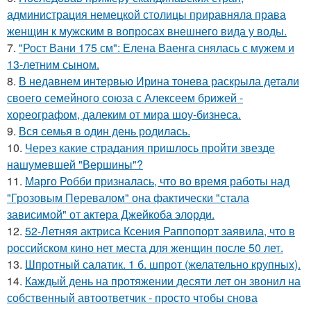
администрация немецкой столицы приравняла права
женщин к мужским в вопросах внешнего вида у воды.
7.
"Рост Вани 175 см": Елена Ваенга снялась с мужем и
13-летним сыном.
8.
В недавнем интервью Ирина тонева раскрыла детали
своего семейного союза с Алексеем брижей -
хореографом, далеким от мира шоу-бизнеса.
9.
Вся семья в один день родилась.
10.
Через какие страдания пришлось пройти звезде
нашумевшей "Вершины"?
11.
Марго Робби призналась, что во время работы над
"Грозовым Перевалом" она фактически "стала
зависимой" от актера Джейкоба элорди.
12.
52-Летняя актриса Ксения Раппопорт заявила, что в
российском кино нет места для женщин после 50 лет.
13.
Шпротный салатик. 1 б. шпрот (желательно крупных).
14.
Каждый день на протяжении десяти лет он звонил на
собственный автоответчик - просто чтобы снова