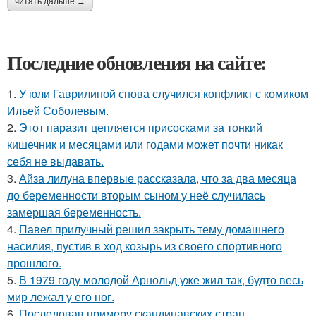
читать дальше →
Последние обновления на сайте:
1.
У юли Гаврилиной снова случился конфликт с комиком
Ильей Соболевым.
2.
Этот паразит цепляется присосками за тонкий
кишечник и месяцами или годами может почти никак
себя не выдавать.
3.
Айза лилуна впервые рассказала, что за два месяца
до беременности вторым сыном у неё случилась
замершая беременность.
4.
Павел прилучный решил закрыть тему домашнего
насилия, пустив в ход козырь из своего спортивного
прошлого.
5.
В 1979 году молодой Арнольд уже жил так, будто весь
мир лежал у его ног.
6.
Последовав примеру скандинавских стран,