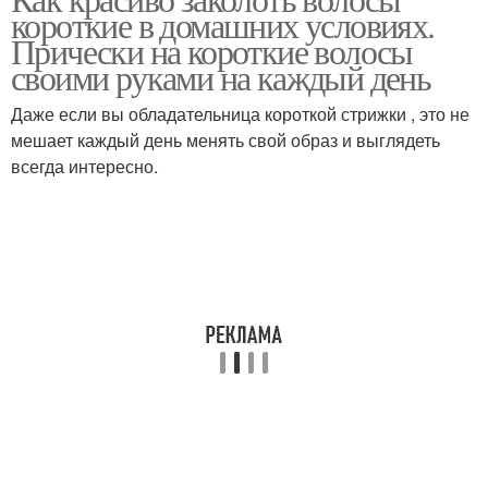
Укладка с челкой
короткие в домашних условиях.
стиле
Прически на короткие волосы
своими руками на каждый день
Даже если вы обладательница короткой стрижки , это не
Объемная укладка
Гладкая укладка
мешает каждый день менять свой образ и выглядеть
всегда интересно.
Укладки для коротких
волос