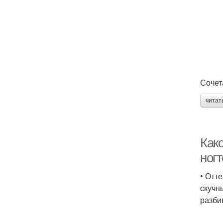
Сочет
читат
Как
ног
• Отт
скучн
разби