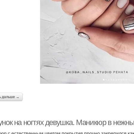
ь дальше →
унок на ногтях девушка. Маникюр в нежн
юр с естественным цветом покрытия прочно закрепился ка