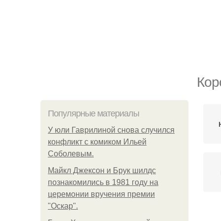
Кор
Популярные материалы
У юли Гаврилиной снова случился
конфликт с комиком Ильей
Соболевым.
Майкл Джексон и Брук шилдс
познакомились в 1981 году на
церемонии вручения премии
"Оскар".
Лак