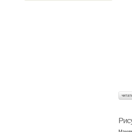
читат
Рис
Маник