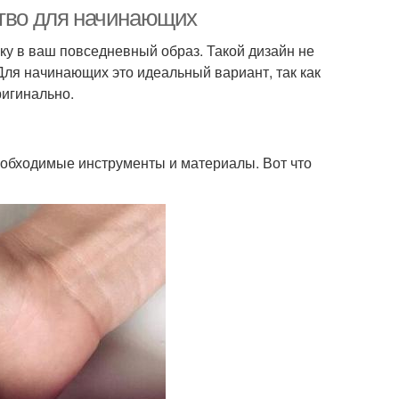
ногти
ство для начинающих
ку в ваш повседневный образ. Такой дизайн не
 Для начинающих это идеальный вариант, так как
айн для коротких
Решение для коротких
ригинально.
ногтей
ногтей
необходимые инструменты и материалы. Вот что
Ногти для
Гель-лак на короткие
седневной носки
ногти