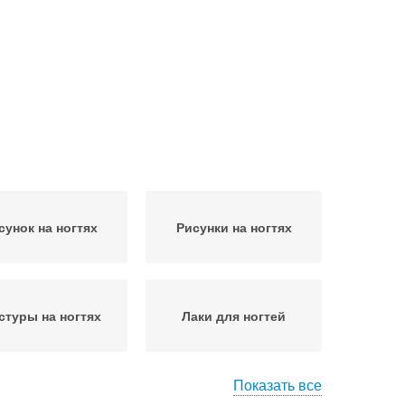
сунок на ногтях
Рисунки на ногтях
стуры на ногтях
Лаки для ногтей
Показать все
Маникюр на короткие
на короткие ногти