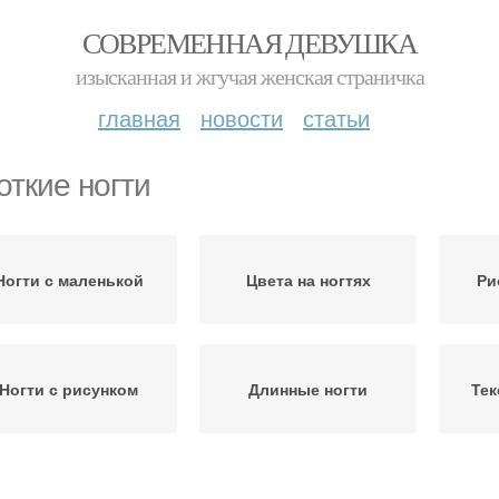
СОВРЕМЕННАЯ ДЕВУШКА
изысканная и жгучая женская страничка
главная
новости
статьи
откие ногти
Ногти с маленькой
Цвета на ногтях
Ри
Ногти с рисунком
Длинные ногти
Тек
Лаки для коротких
 для коротких ногтей
Лак 