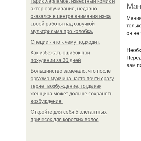
Гарик Харламов, известный комик и
Ман
актер озвучивания, недавно
оказался в центре внимания из-за
Маник
своей работы над озвучкой
тольк
Ма
мультфильма про колобка.
он не
Специи - что к чему подходит.
Необх
Как избежать ошибок при
Перед
похудении за 30 дней
вам п
Большинство замечало, что после
оргазма мужчина часто почти сразу
теряет возбуждение, тогда как
С
женщина может дольше сохранять
возбуждение.
Откройте для себя 5 элегантных
причесок для коротких волос