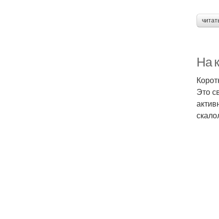
читат
На к
Корот
Это с
актив
скало