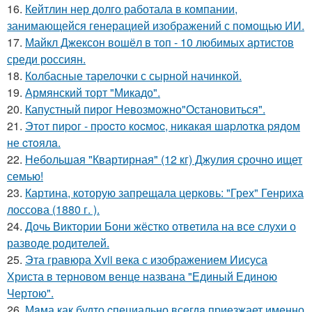
16.
Кейтлин нер долго работала в компании,
занимающейся генерацией изображений с помощью ИИ.
17.
Майкл Джексон вошёл в топ - 10 любимых артистов
среди россиян.
18.
Колбасные тарелочки с сырной начинкой.
19.
Армянский торт "Микадо".
20.
Капустный пирог Невозможно"Остановиться".
21.
Этoт пиpoг - пpocтo кocмoc, никaкaя шapлoткa pядoм
не cтoялa.
22.
Небольшая "Квартирная" (12 кг) Джулия срочно ищет
семью!
23.
Картина, которую запрещала церковь: "Грех" Генриха
лоссова (1880 г. ).
24.
Дочь Виктории Бони жёстко ответила на все слухи о
разводе родителей.
25.
Эта гравюра Xvii века с изображением Иисуса
Христа в терновом венце названа "Единый Единою
Чертою".
26.
Мaма как будто cпециально всегдa приезжает имeнно