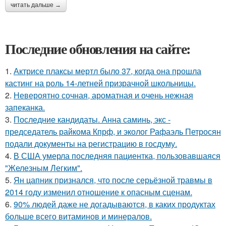
читать дальше →
Последние обновления на сайте:
1.
Актрисе плаксы мертл было 37, когда она прошла
кастинг на роль 14-летней призрачной школьницы.
2.
Невероятно сочная, ароматная и очень нежная
запеканка.
3.
Последние кандидаты. Анна саминь, экс -
председатель райкома Кпрф, и эколог Рафаэль Петросян
подали документы на регистрацию в госдуму.
4.
В США умерла последняя пациентка, пользовавшаяся
"Железным Легким".
5.
Ян цапник признался, что после серьёзной травмы в
2014 году изменил отношение к опасным сценам.
6.
90% людей даже не догадываются, в каких продуктах
больше всего витаминов и минералов.