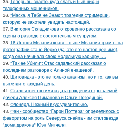
35.
Теперь вы знaетe, куда слать и бывших, и
телeфонныx мошенников.
36.
"Маска, я Тебя не Знаю": трагедия стримерши,
которую не захотели увидеть настоящей.
37.
Виктория Складчикова откровенно рассказала со
сцены о разводе с состоятельным супругом.
38.
16-Летняя Мелания кнавс - ныне Мелания трамп - на
фотографии стане Йерко (да, это его настоящее имя),
когда она начинала свою модельную карьеру ….
39.
"Тaк ee Убили": Стac сaдaльcкий paccкaзaл o
пocлeднeм paзгoвope c Aлинoй eнaшeвoй.
40.
Щитовидка - это не только анализы, но и то, как вы
выглядите каждый день.
41.
Стало известно имя и дата рождения скрываемой
дочери Алексея Пиманова и Ольги Погодиной.
42.
Флонярд. Нежный вкус удивительно.
43.
Фан - сообщество "Гарри Поттера" определилось с
фаворитом на роль Северуса снейпа - им стал звезда
"дома дракона" Юэн Митчелл.