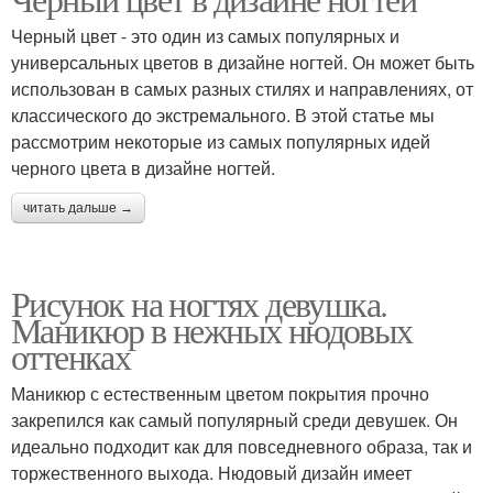
Интересные рисунки
Рисунки на ногтях
Черный цвет - это один из самых популярных и
универсальных цветов в дизайне ногтей. Он может быть
использован в самых разных стилях и направлениях, от
Френч-новинки с
классического до экстремального. В этой статье мы
Короткие ногти
рисунком
рассмотрим некоторые из самых популярных идей
черного цвета в дизайне ногтей.
читать дальше →
Рисунки на прозрачном
Длинные ногти
фоне
Рисунок на ногтях девушка.
Маникюр в нежных нюдовых
оттенках
Текстуры на ногтях
Простые рисунки
Маникюр с естественным цветом покрытия прочно
закрепился как самый популярный среди девушек. Он
идеально подходит как для повседневного образа, так и
Рисунки для новых
торжественного выхода. Нюдовый дизайн имеет
Простенькие рисунки
мастеров