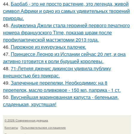
44.
Баобаб - это не просто растение, это легенда, живой
символ Африки и одно из самых удивительных творений
природы.
45.
Анджелина Джоли стала героиней первого печатного
номера французского Time, показав шрам после
профилактической мастэктомии 2013 года.
46.
Пирожное из кукурузных палочек.
47.
Принцессе Леонор из Испании сейчас 20 лет, и она
активно готовится к роли будущей королевы.
48.
71-Летняя дженис дикинсон удивила публику
внешностью без прикрас.
49.
Запеченные перепелки. Необходимио: на 8
перепелок, масло оливковое - 150 мл, паприка - 1 ст.
50.
Вкуснейшая маринованная капуста - беленькая,
сладенькая, хрустящая!
© 2026 Современная девушка
Контакты
Пользовательское соглашение