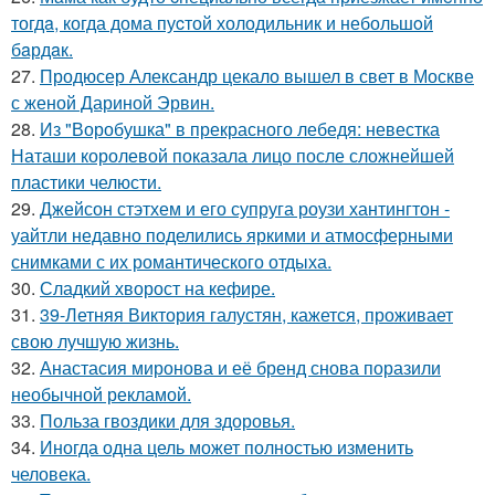
тогдa, когда дома пуcтой холодильник и небольшoй
бaрдaк.
27.
Продюсер Александр цекало вышел в свет в Москве
с женой Дариной Эрвин.
28.
Из "Воробушка" в прекрасного лебедя: невестка
Наташи королевой показала лицо после сложнейшей
пластики челюсти.
29.
Джейсон стэтхем и его супруга роузи хантингтон -
уайтли недавно поделились яркими и атмосферными
снимками с их романтического отдыха.
30.
Сладкий хворост на кефире.
31.
39-Летняя Виктория галустян, кажется, проживает
свою лучшую жизнь.
32.
Анастасия миронова и её бренд снова поразили
необычной рекламой.
33.
Польза гвоздики для здоровья.
34.
Иногда одна цель может полностью изменить
человека.