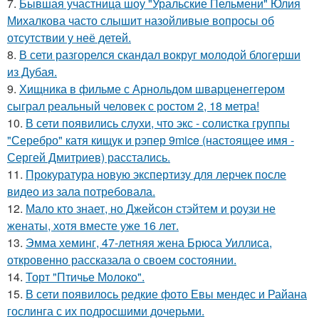
7.
Бывшая участница шоу "Уральские Пельмени" Юлия
Михалкова часто слышит назойливые вопросы об
отсутствии у неё детей.
8.
В сети разгорелся скандал вокруг молодой блогерши
из Дубая.
9.
Хищника в фильме с Арнольдом шварценеггером
сыграл реальный человек с ростом 2, 18 метра!
10.
В сети появились слухи, что экс - солистка группы
"Серебро" катя кищук и рэпер 9mice (настоящее имя -
Сергей Дмитриев) расстались.
11.
Прокуратура новую экспертизу для лерчек после
видео из зала потребовала.
12.
Мало кто знает, но Джейсон стэйтем и роузи не
женаты, хотя вместе уже 16 лет.
13.
Эмма хеминг, 47-летняя жена Брюса Уиллиса,
откровенно рассказала о своем состоянии.
14.
Торт "Птичье Молоко".
15.
В сети появилось редкие фото Евы мендес и Райана
гослинга с их подросшими дочерьми.