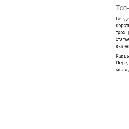
Топ-
Введ
Корот
трех 
стать
выдел
Как в
Перед
между