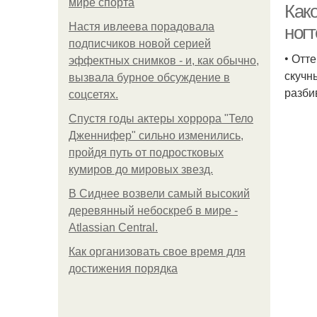
мире спорта
Как
Настя ивлеева порадовала
ног
подписчиков новой серией
• Отт
эффектных снимков - и, как обычно,
скучн
вызвала бурное обсуждение в
разби
соцсетях.
Спустя годы актеры хоррора "Тело
Дженнифер" сильно изменились,
пройдя путь от подростковых
кумиров до мировых звезд.
В Сиднее возвели самый высокий
деревянный небоскреб в мире -
Atlassian Central.
Как организовать свое время для
достижения порядка