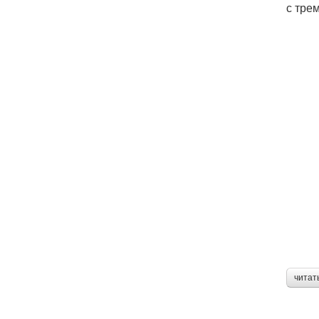
с тре
читат