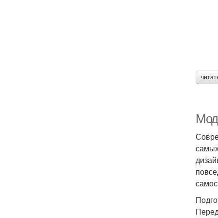
читат
Мод
Совре
самых
дизай
повсе
самос
Подго
Перед