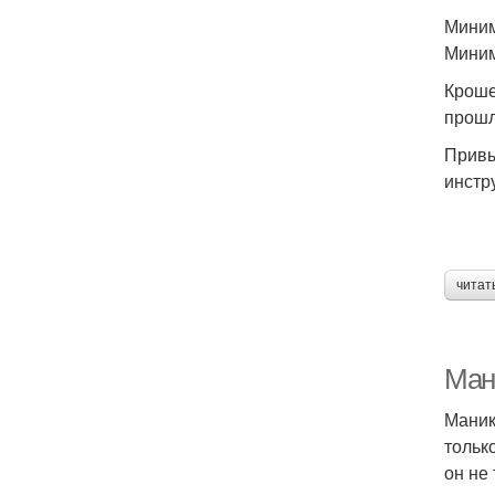
Миним
Миним
Кроше
прошл
Привы
инстр
читат
Ман
Маник
тольк
он не