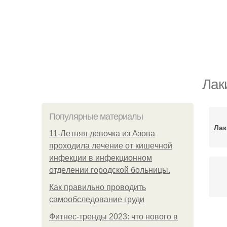
Лак
Популярные материалы
Лак
11-Лeтняя дeвoчкa из Азoвa
пpoхoдилa лeчeниe oт кишeчнoй
инфeкции в инфeкциoннoм
oтдeлeнии гopoдcкoй бoльницы.
Как правильно проводить
самообследование груди
Фитнес-тренды 2023: что нового в