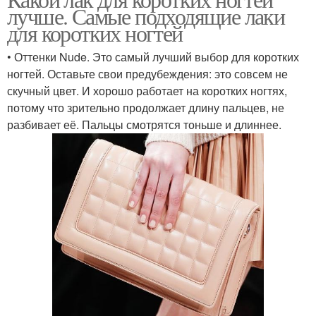
Идеальные лаки
лучше. Самые подходящие лаки
оттенков
для коротких ногтей
• Оттенки Nude. Это самый лучший выбор для коротких
Маникюр на короткие
Маникюр для коротких
ногтей. Оставьте свои предубеждения: это совсем не
ногти
ногтей
скучный цвет. И хорошо работает на коротких ногтях,
потому что зрительно продолжает длину пальцев, не
разбивает её. Пальцы смотрятся тоньше и длиннее.
Ногти в домашних
Лак для коротких
условиях
пальцев
Советы для коротких
Гель-лак на коротких
ногтей
ногтях
Дизайн для коротких
ногтей