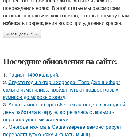
процессом, особенно если вы хотите избежать
повреждения волос. В этой статье мы рассмотрим
несколько практических советов, которые помогут вам
избежать повреждения волос при удалении краски.
читать дальше →
Последние обновления на сайте:
1.
Рацион 1400 калорий.
2.
Спустя годы актеры хоррора "Тело Дженнифер"
сильно изменились, пройдя путь от подростковых
кумиров до мировых звезд.
3.
Анна саминь по просьбе кольчугинцев в выходной
день работала в округе, встречалась с людьми -
неравнодушными жителями.
4.
Многодетная мать Саша зверева демонстрирует
перерастянутую кожу и канаты мышц.