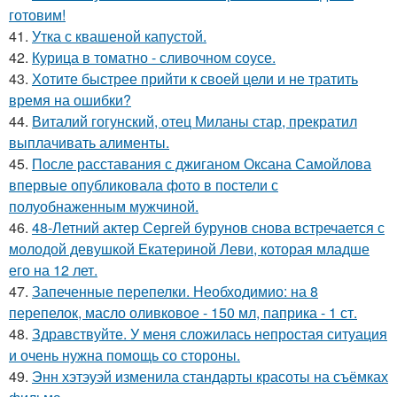
готовим!
41.
Утка с квашеной капустой.
42.
Курица в томатно - сливочном соусе.
43.
Хотите быстрее прийти к своей цели и не тратить
время на ошибки?
44.
Виталий гогунский, отец Миланы стар, прекратил
выплачивать алименты.
45.
После расставания с джиганом Оксана Самойлова
впервые опубликовала фото в постели с
полуобнаженным мужчиной.
46.
48-Летний актер Сергей бурунов снова встречается с
молодой девушкой Екатериной Леви, которая младше
его на 12 лет.
47.
Запеченные перепелки. Необходимио: на 8
перепелок, масло оливковое - 150 мл, паприка - 1 ст.
48.
Здравствуйте. У меня сложилась непростая ситуация
и очень нужна помощь со стороны.
49.
Энн хэтэуэй изменила стандарты красоты на съёмках