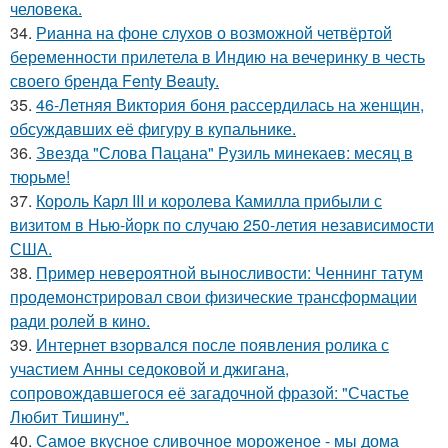
человека.
34.
Рианна на фоне слухов о возможной четвёртой
беременности прилетела в Индию на вечеринку в честь
своего бренда Fenty Beauty.
35.
46-Летняя Виктория боня рассердилась на женщин,
обсуждавших её фигуру в купальнике.
36.
Звезда "Слова Пацана" Рузиль минекаев: месяц в
тюрьме!
37.
Король Карл III и королева Камилла прибыли с
визитом в Нью-йорк по случаю 250-летия независимости
США.
38.
Пример невероятной выносливости: Ченнинг татум
продемонстрировал свои физические трансформации
ради ролей в кино.
39.
Интернет взорвался после появления ролика с
участием Анны седоковой и джигана,
сопровождавшегося её загадочной фразой: "Счастье
Любит Тишину".
40.
Самое вкусное сливочное мороженое - мы дома