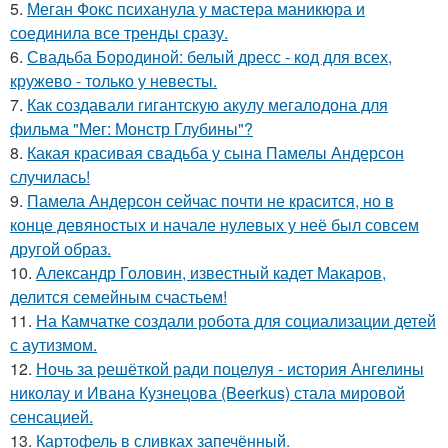
5.
Меган Фокс психанула у мастера маникюра и
соединила все тренды сразу.
6.
Свадьба Бородиной: белый дресс - код для всех,
кружево - только у невесты.
7.
Как создавали гигантскую акулу мегалодона для
фильма "Мег: Монстр Глубины"?
8.
Какая красивая свадьба у сына Памелы Андерсон
случилась!
9.
Памела Андерсон сейчас почти не красится, но в
конце девяностых и начале нулевых у неё был совсем
другой образ.
10.
Александр Головин, известный кадет Макаров,
делится семейным счастьем!
11.
На Камчатке создали робота для социализации детей
с аутизмом.
12.
Ночь за решёткой ради поцелуя - история Ангелины
николау и Ивана Кузнецова (Beerkus) стала мировой
сенсацией.
13.
Картофель в сливках запечённый.