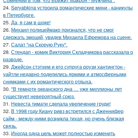
Сомнений в том, что Брижит Макрон - Мужчина".
24.
Seryabkina устроила романтические мини - каникулы
в Петербурге.
25.
Да, я сам в шоке!
26.
Михаил полицеймако признался, что не смог
сдержать эмоций, увидев Михаила Ефремова на сцене.
27.
Салат "на Скорую Руку".
28.
Стендап - комик Виктория Складчикова рассказала о
разводе.
29.
Джейсон стэтхем и его супруга роузи хантингтон -
уайтли недавно поделились яркими и атмосферными
снимками с их романтического отдыха.
30.
"В темноте океанского дна … уже миллионы лет
существует невероятный союз.
31.
Невеста тимати сделала увеличение груди!
32.
В 1998 году Киану ривз встретился с Дженнифер
сайм - между ними возникла тихая, но очень близкая
связь.
33.
Иногда одна цель может полностью изменить