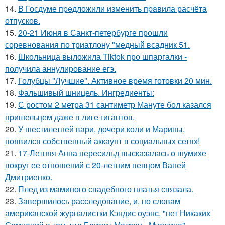
14.
В Госдуме пpeдложили изменить пpaвила расчёта
отпусков.
15.
20-21 Июня в Санкт-петербурге прошли
соревнования по триатлону "медный всадник 51.
16.
Школьница выложила Tiktok про шпаргалки -
получила аннулирование егэ.
17.
Голубцы "Лучшие". Активное время готовки 20 мин.
18.
Фальшивый шницель. Ингредиенты:
19.
С ростом 2 метра 31 сантиметр Мануте бол казался
пришельцем даже в лиге гигантов.
20.
У шестилетней вари, дочери коли и Марины,
появился собственный аккаунт в социальных сетях!
21.
17-Летняя Анна пересильд высказалась о шумихе
вокруг ее отношений с 20-летним певцом Ваней
Дмитриенко.
22.
Плед из маминого свадебного платья связала.
23.
Завершилось расследование, и, по словам
американской журналистки Кэндис оуэнс, "нет Никаких