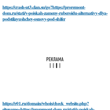
https://crash-ut3.clan.su/go?https://proremont-
dom.ru/stati/v-poiskah-zameny-ruberoidu-alternativy-dlya-
podstilayushchey-osnovy-pod-shifer
https://r01.ru/domain/whois/check_website.php?
sitename=https://proremont-dom.ru/stati/v-poiskah-