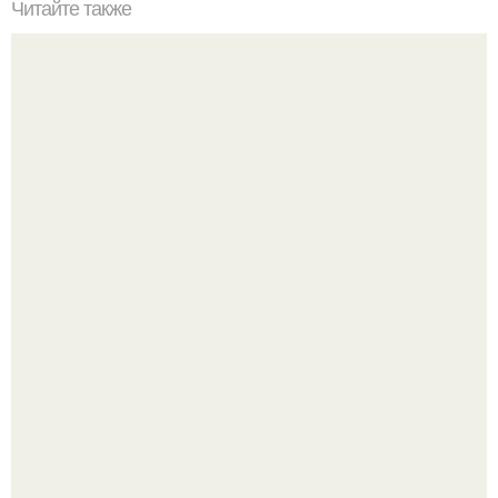
Читайте также
Скрытый стиль: 17 креативных причесок с заколками-
невидимками
У юли Гаврилиной снова случился конфликт с комиком
Ильей Соболевым.