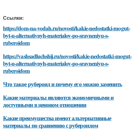
Ссылки:
https://dom-na-vodah.ru/novosti/kakie-nedostatki-mogut-
byt-u-alternativnyh-materialov-po-sravneniyu-s-
ruberoidom
https://vashsadluchshij.ru/novosti/kakie-nedostatki-mogut-
byt-u-alternativnyh-materialov-po-sravneniyu-s-
ruberoidom
Что такое рубероид и почему его можно заменить
Какие материалы являются экономичными и
доступными в ценовом отношении
Какие преимущества имеют альтернативные
материалы по сравнению с рубероидом