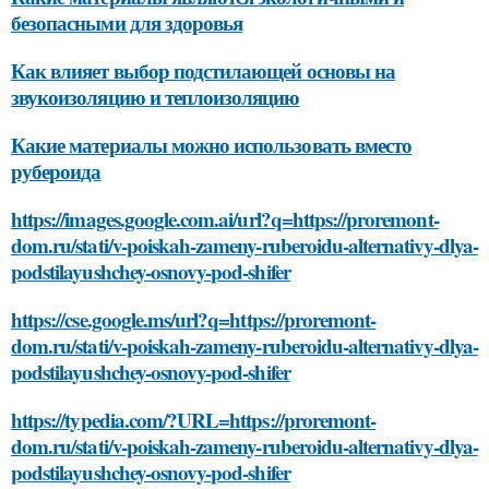
безопасными для здоровья
Как влияет выбор подстилающей основы на
звукоизоляцию и теплоизоляцию
Какие материалы можно использовать вместо
рубероида
https://images.google.com.ai/url?q=https://proremont-
dom.ru/stati/v-poiskah-zameny-ruberoidu-alternativy-dlya-
podstilayushchey-osnovy-pod-shifer
https://cse.google.ms/url?q=https://proremont-
dom.ru/stati/v-poiskah-zameny-ruberoidu-alternativy-dlya-
podstilayushchey-osnovy-pod-shifer
https://typedia.com/?URL=https://proremont-
dom.ru/stati/v-poiskah-zameny-ruberoidu-alternativy-dlya-
podstilayushchey-osnovy-pod-shifer