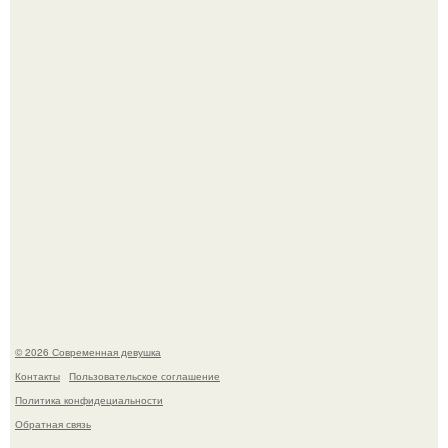
мудрой супругой вероятность скоропостижной смерти
якобы на 46% ниже.
Итальяно веро: Орнелла мути упаковала чемоданы и
готовится обзавестись красным паспортом.
© 2026 Современная девушка
Контакты
Пользовательское соглашение
Политика конфидециальности
Обратная связь