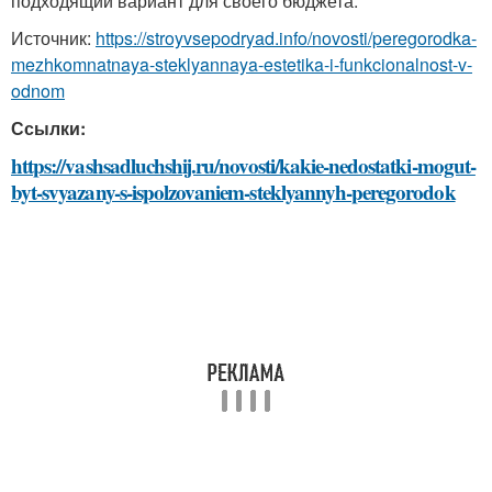
подходящий вариант для своего бюджета.
Источник:
https://stroyvsepodryad.info/novosti/peregorodka-
mezhkomnatnaya-steklyannaya-estetika-i-funkcionalnost-v-
odnom
Ссылки:
https://vashsadluchshij.ru/novosti/kakie-nedostatki-mogut-
byt-svyazany-s-ispolzovaniem-steklyannyh-peregorodok