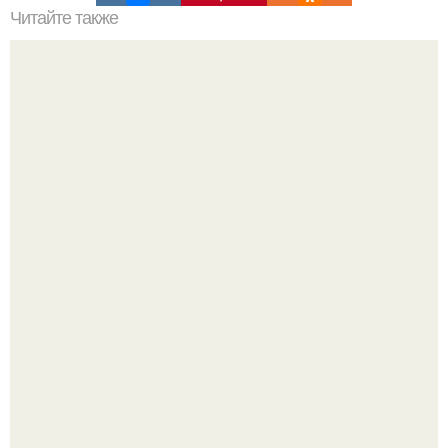
Читайте также
Как долго длится восстановление после процедуры
диспорта
Ловим вдохновение на август (и уже очень мы хотим в
отпуск).