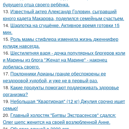
будущего отца своего ребёнка.
13.
Известный актер Александр Головин, сыгравший
юного кадета Макарова, поделился семейным счастьем.
14.
Шарлотка на сгущёнке. Активное время готовки 15
мин.
15.
Роль мамы стифлера изменила жизнь дженнифер
кулидж навсегда.
16.
Шестилетняя варя - дочка популярных блогеров коли
и Марины из блога "Женат на Марине" - наконец
добилась своего.
17.
Поклонники Арианы гранде обеспокоены ее
нездоровой худобой, и уже не в первый раз.
18.
Какие продукты помогают поддерживать здоровье
организма?
19.
Небольшая "Квартирная" (12 кг) Джулия срочно ищет
семью!
20.
Главный холостяк "Битвы Экстрасенсов" сдался:
Олег шепс женится на своей возлюбленной Анне.
21.
Объятие длиной в 3000 лет.