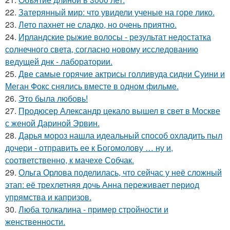
22.
Затерянный мир: что увидели ученые на горе лико.
23.
Лето пахнет не сладко, но очень приятно.
24.
Ирландские рыжие волосы - результат недостатка
солнечного света, согласно новому исследованию
ведущей днк - лаборатории.
25.
Две самые горячие актрисы голливуда сидни Суини и
Меган Фокс снялись вместе в одном фильме.
26.
Это была любовь!
27.
Продюсер Александр цекало вышел в свет в Москве
с женой Дариной Эрвин.
28.
Дарья мороз нашла идеальный способ охладить пыл
дочери - отправить ее к Богомолову … ну и,
соответственно, к мачехе Собчак.
29.
Ольга Орлова поделилась, что сейчас у неё сложный
этап: её трехлетняя дочь Анна переживает период
упрямства и капризов.
30.
Люба толкалина - пример стройности и
женственности.