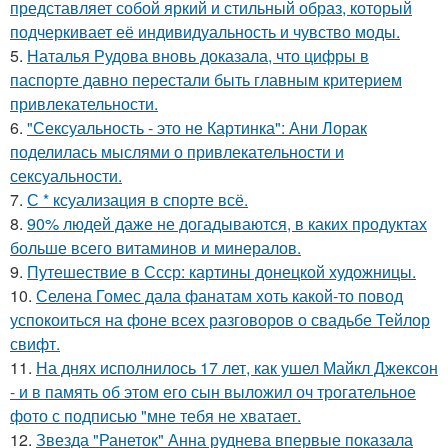
представляет собой яркий и стильный образ, который
подчеркивает её индивидуальность и чувство моды.
5.
Наталья Рудова вновь доказала, что цифры в
паспорте давно перестали быть главным критерием
привлекательности.
6.
"Сексуальность - это не Картинка": Ани Лорак
поделилась мыслями о привлекательности и
сексуальности.
7.
С * ксуализация в спорте всё.
8.
90% людей даже не догадываются, в каких продуктах
больше всего витаминов и минералов.
9.
Путешествие в Ссср: картины донецкой художницы.
10.
Селена Гомес дала фанатам хоть какой-то повод
успокоиться на фоне всех разговоров о свадьбе Тейлор
свифт.
11.
На днях исполнилось 17 лет, как ушел Майкл Джексон
- и в память об этом его сын выложил оч трогательное
фото с подписью "мне тебя не хватает.
12.
Звезда "Ранеток" Анна руднева впервые показала