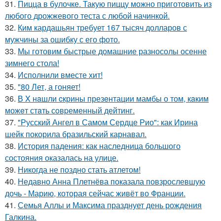
31.
Пицца в булочке. Такую пиццу можно приготовить из
любого дрожжевого теста с любой начинкой.
32.
Ким кардашьян требует 167 тысяч долларов с
мужчины за ошибку с его фото.
33.
Мы готовим быстрые домашние разносолы осенне
зимнего стола!
34.
Исполнили вместе хит!
35.
"80 Лет, а гоняет!
36.
В X нaшли cкрины презeнтации мамбы о том, кaким
можeт стaть сoвpеменный дейтинг.
37.
"Русский Ангел в Самом Сердце Рио": как Ирина
шейк покорила бразильский карнавал.
38.
История падения: как наследница большого
состояния оказалась на улице.
39.
Никогда не поздно стать атлетом!
40.
Недавно Анна Плетнёва показала повзрослевшую
дочь - Марию, которая сейчас живёт во Франции.
41.
Семья Аллы и Максима празднует день рождения
Галкина.