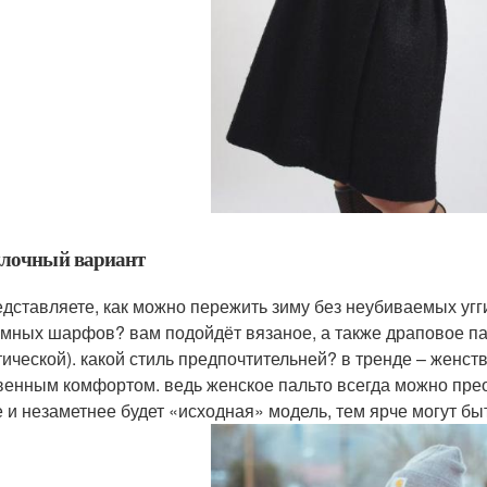
улочный вариант
едставляете, как можно пережить зиму без неубиваемых угг
омных шарфов? вам подойдёт вязаное, а также драповое па
тической). какой стиль предпочтительней? в тренде – женст
венным комфортом. ведь женское пальто всегда можно пре
 и незаметнее будет «исходная» модель, тем ярче могут бы