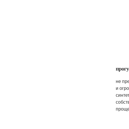
прог
не пр
и огр
синте
собст
проще