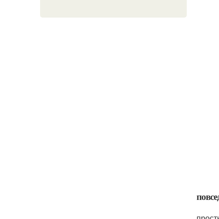
повсе
прост