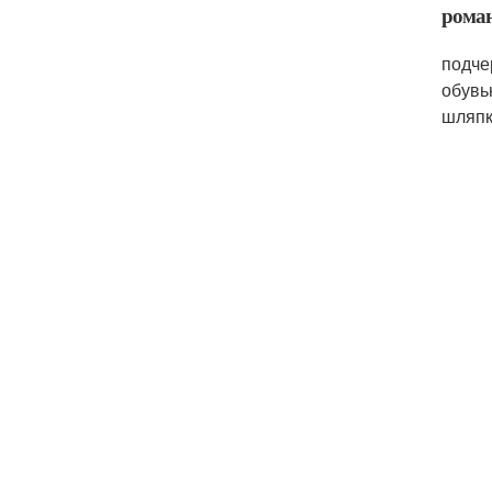
роман
подче
обувь
шляпк