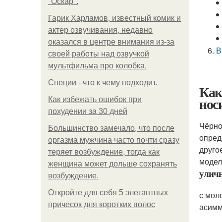
"Оскар".
Гарик Харламов, известный комик и
актер озвучивания, недавно
оказался в центре внимания из-за
В
своей работы над озвучкой
мультфильма про колобка.
Специи - что к чему подходит.
Как
нос
Как избежать ошибок при
похудении за 30 дней
Чёрно
Большинство замечало, что после
опред
оргазма мужчина часто почти сразу
друго
теряет возбуждение, тогда как
модел
женщина может дольше сохранять
улич
возбуждение.
Откройте для себя 5 элегантных
с мол
причесок для коротких волос
асимм