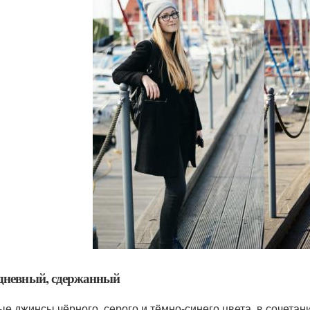
дневный, сдержанный
ые джинсы чёрного, серого и тёмно-синего цвета, в сочетани