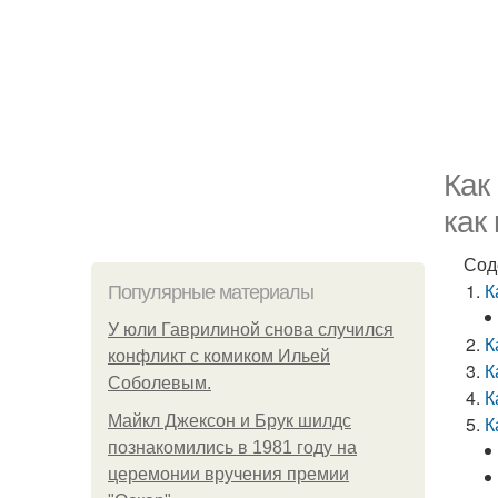
Как
как
Сод
К
Популярные материалы
У юли Гаврилиной снова случился
К
конфликт с комиком Ильей
К
Соболевым.
К
Майкл Джексон и Брук шилдс
К
познакомились в 1981 году на
церемонии вручения премии