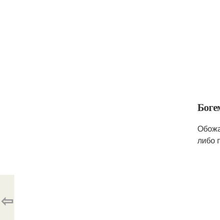
Боге
Обожа
либо 
⇦