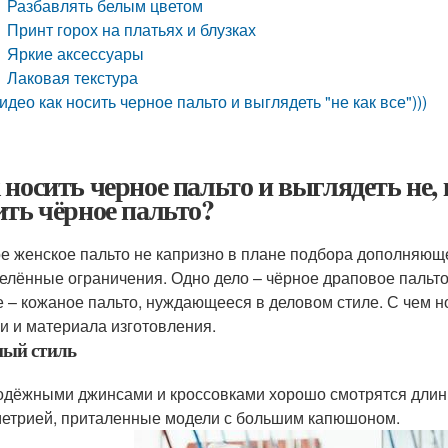
Разбавлять белым цветом
Принт горох на платьях и блузках
Яркие аксессуары
Лаковая текстура
идео как носить черное пальто и выглядеть "не как все")))
 носить черное пальто и выглядеть не, 
ить чёрное пальто?
е женское пальто не капризно в плане подбора дополняюще
елённые ограничения. Одно дело – чёрное драповое пальто,
е – кожаное пальто, нуждающееся в деловом стиле. С чем н
и и материала изготовления.
ный стиль
одёжными джинсами и кроссовками хорошо смотрятся длинн
етрией, приталенные модели с большим капюшоном.