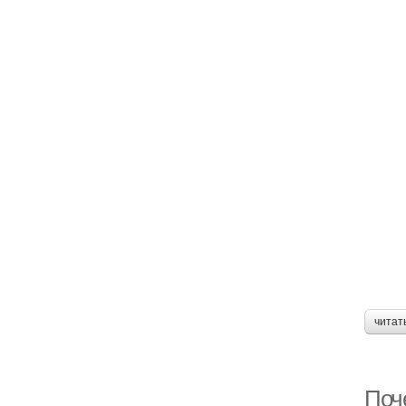
читат
Поч