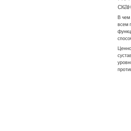
ска
В чем
всем 
функц
спосо
Ценно
суста
уровн
проти