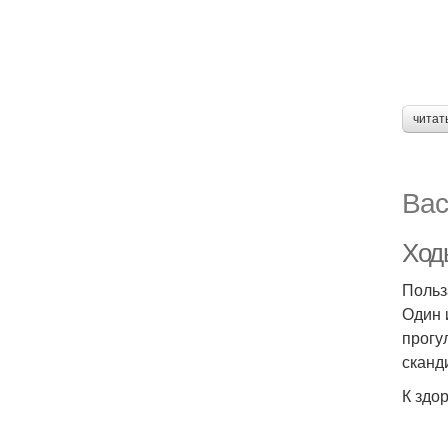
читат
Вас
Ход
Польз
Один 
прогу
сканд
К здо