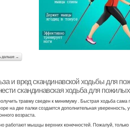
ь дальше →
ьза и вред скандинавской ходьбы для по
нести скандинавская ходьба для пожилы
получить травму сведен к минимуму . Быстрая ходьба сама п
поре на две палки создается дополнительная уверенность, 
онного возраста.
но работают мышцы верхних конечностей. Пожалуй, только 