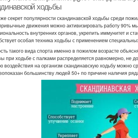
ндинавской ходьбы
 же секрет популярности скандинавской ходьбы среди пожи
привычные движения можно активизировать работу 90% мы
иональность внутренних органов, укрепить иммунитет и ст
бствует особая техника ходьбы с применением специальных
сть такого вида спорта именно в пожилом возрасте объясня
вы при ходьбе с палками распределяется равномерно, не д
ю воздействия на организм скандинавскую ходьбу можно ср
вопоказан большинству людей 50+ по причине наличия ряд