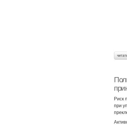
читат
Пол
при
Риск 
при у
прекл
Актив