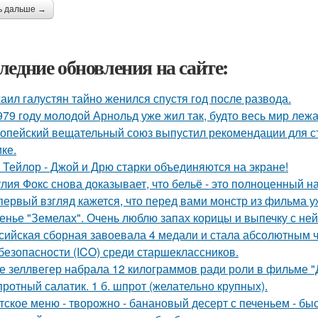
ь дальше →
ледние обновления на сайте:
аил галустян тайно женился спустя год после развода.
979 году молодой Арнольд уже жил так, будто весь мир лежал
опейский вещательный союз выпустил рекомендации для с
ке.
 Тейлор - Джой и Дрю старки объединяются на экране!
лия Фокс снова доказывает, что бельё - это полноценный н
первый взгляд кажется, что перед вами монстр из фильма у
енье "Земелах". Очень люблю запах корицы и выпечку с ней 
сийская сборная завоевала 4 медали и стала абсолютным
безопасности (ICO) среди старшеклассников.
е зеллвегер набрала 12 килограммов ради роли в фильме 
ротный салатик. 1 б. шпрот (желательно крупных).
тское меню - творожно - банановый десерт с печеньем - быс