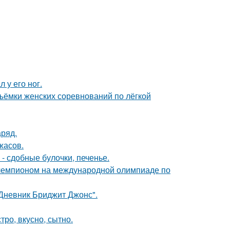
 у его ног.
ъёмки женских соревнований по лёгкой
аряд.
жасов.
- сдобные булочки, печенье.
 чемпионом на международной олимпиаде по
"Дневник Бриджит Джонс".
тро, вкусно, сытно.