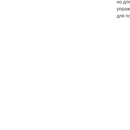
но дл
упраж
для п