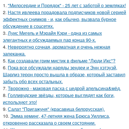
1.
"Милосердие и Порядок" - 25 лет с заботой о земляках!
2.
Настя ивлеева порадовала подписчиков новой серией
эффектных снимков - и, как обычно, вызвала бурное
обсуждение в соцсетях.
3.
Луис Мигель и Мэрайя Кэри - одна из самых
элегантных и обсуждаемых пар конца 90-х.
4.
Невероятно сочная, ароматная и очень нежная
запеканка.
5.
Как создавали грим мистик в фильме "Люди Икс"?
6.
Пока все обсуждали наряды зендеи и Энн хэтэуэй,
Шарлиз терон просто вышла в образе, который заставил
забыть обо всех остальных.
7.
Творожно - маковая пасха с цедрой апельсина&мёд.
8.
Голливудские звёзды, которые выглядят как боги,
используют это!
9.
Салат "Пригажуня" (красавица белорусская).
10.
Эмма хеминг, 47-летняя жена Брюса Уиллиса,
откровенно рассказала о своем состоянии.