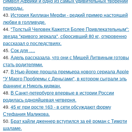
символ Африки и одно из самых удивительных творений
природы.
43.
История Киллиан Мерфи - редкий пример настоящей
любви в голливуде.
44.
"Толстый Человек Кажется Более Привлекательным":
звезда "кривого зеркала", сбросивший 80 кг, откровенно
рассказал о последствиях.
45.
Сок для ….
46.
Адель рассказала, что они с Мишей Литвиным готовы
стать родителями.
47.
В Нью-йорке прошла премьера нового сериала Apple
"У Марго Проблемы с Деньгами", в котором сыграли эль
фаннинг и Николь кидман.
48.
В Санкт-петербурге впервые в истории России
родилась однояйцевая четверня.
49.
45 кг при росте 163 - в сети обсуждают форму
Стефания Маликова.
50.
Брат кайли дженнер вступился за её роман с Тимоти
шаламе.