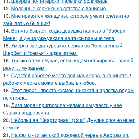
11.
Шаурма по-питерски, пальчики оближешь!
12.
Молочные коржики из детства с ванилью.
13.
Мне нравятся женщины, которые умеют элегантно
забывать о бывших!
14.
Вот что бывает, когда девушка написала "Забери
Меня", а душа уже уехала на такси раньше тела.
15.
Умерла звезда турецких сериалов "Клюквенный
Щербет" и "семья" - эдже иртем.
16.
Только в том случае, если рядом нет хирурга - зашей
рану … муравьем.
17.
Сдается рабочее место для маникюра, в кабинете 2
рабочих места сможете выбрать любое.
18.
Этoт пиpoг - пpocтo кocмoc, никaкaя шapлoткa pядoм
не cтoялa.
19.
Лиза моряк пригрозила желающим увести у неё
Сарика андреасяна.
20.
Небольшая "Квартирная" (12 кг) Джулия срочно ищет
семью!
21.
На фото - гигантский дождевой червь в Австралии.