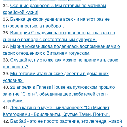
34.
Осенние разносолы. Мы готовим по мотивам
корейской кухни!
35.
Бьянка цензори удивила всех - и на этот раз не
откровенностью, а наоборот.
36.
Виктория Складчикова откровенно рассказала со
сцены о разводе с состоятельным супругом.
37.
Мария кожевникова поделилась воспоминаниями о
своих отношениях с Виталием гогунским.
38.
Слушайте, ну это же как можно не принимать свою
внешность?
39.
Мы готовим итальянские десерты в домашних
условиях!
40.
22 апреля в Fitness House на пулковском прошло
занятие "Степ+", объединившее любителей степ -
аэробики.
41.
Лена катина о муже - миллионере: "Он Мыслит
Категориями - Бриллианты, Крутые Тачки, Понты".
42.
Баобаб - это не просто растение, это легенда, живой