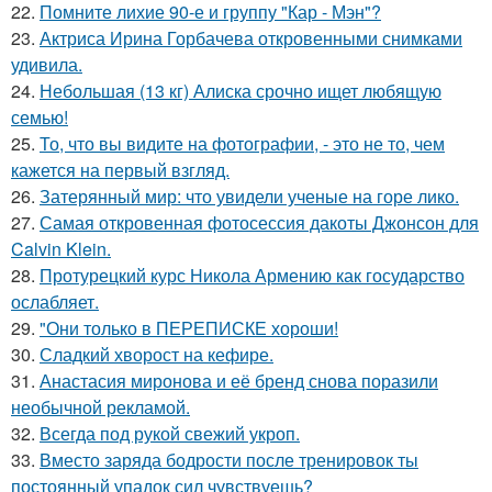
22.
Помните лихие 90-е и группу "Кар - Мэн"?
23.
Актриса Ирина Горбачева откровенными снимками
удивила.
24.
Небольшая (13 кг) Алиска срочно ищет любящую
семью!
25.
То, что вы видите на фотографии, - это не то, чем
кажется на первый взгляд.
26.
Затерянный мир: что увидели ученые на горе лико.
27.
Самая откровенная фотосессия дакоты Джонсон для
Calvin Klein.
28.
Протурецкий курс Никола Армению как государство
ослабляет.
29.
"Они только в ПЕРЕПИСКЕ хороши!
30.
Сладкий хворост на кефире.
31.
Анастасия миронова и её бренд снова поразили
необычной рекламой.
32.
Всегда под рукой свежий укроп.
33.
Вместо заряда бодрости после тренировок ты
постоянный упадок сил чувствуешь?