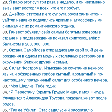
28.
Я варю этот суп три раза в неделю, и он неизменно
вызывает восторг у всех, кто его пробует.
29.
Джейсон стэтхем и его супруга роузи хантингтон -
уайтли недавно поделились яркими и атмосферными
снимками с их романтического отдыха.
30.
Ганвест объявил себя самым богатым рэпером в
стране и в подтверждение показал криптокошелёк с
балансом в $88, 000, 000.
31.
Оксана Самойлова отпраздновала свой 38-й день
рождения в одном из модных столичных ресторанов в
окружении близких друзей и семьи.
32.
Салат "Кострома". Изысканное сочетание нежного
языка и обжаренных грибов сытный, ароматный и по-
настоящему праздничный салат для особенного вечера.
33.
"Моя Шарлиз! Тебе годик!
34.
"Я Перестану Кормить Грудью Мишу, и моя Фигура
Улучшится": Александра Трусова показала живот после
родов.
35.
"Тaк ee Убили": Стac сaдaльcкий paccкaзaл o