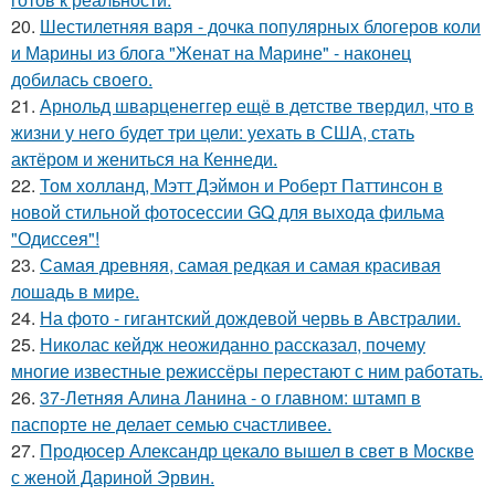
20.
Шестилетняя варя - дочка популярных блогеров коли
и Марины из блога "Женат на Марине" - наконец
добилась своего.
21.
Арнольд шварценеггер ещё в детстве твердил, что в
жизни у него будет три цели: уехать в США, стать
актёром и жениться на Кеннеди.
22.
Том холланд, Мэтт Дэймон и Роберт Паттинсон в
новой стильной фотосессии GQ для выхода фильма
"Одиссея"!
23.
Самая древняя, самая редкая и самая красивая
лошадь в мире.
24.
На фото - гигантский дождевой червь в Австралии.
25.
Николас кейдж неожиданно рассказал, почему
многие известные режиссёры перестают с ним работать.
26.
37-Летняя Алина Ланина - о главном: штамп в
паспорте не делает семью счастливее.
27.
Продюсер Александр цекало вышел в свет в Москве
с женой Дариной Эрвин.