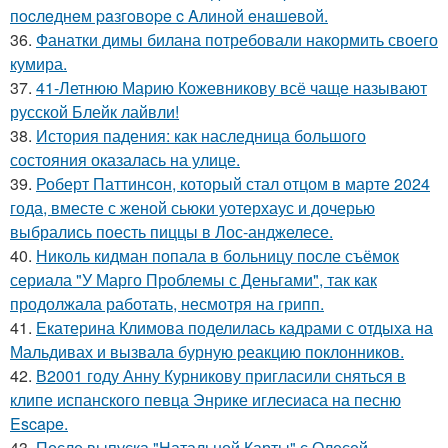
пocлeднeм paзгoвope c Aлинoй eнaшeвoй.
36.
Фанатки димы билана потребовали накормить своего
кумира.
37.
41-Летнюю Марию Кожевникову всё чаще называют
русской Блейк лайвли!
38.
История падения: как наследница большого
состояния оказалась на улице.
39.
Роберт Паттинсон, который стал отцом в марте 2024
года, вместе с женой сьюки уотерхаус и дочерью
выбрались поесть пиццы в Лос-анджелесе.
40.
Николь кидман попала в больницу после съёмок
сериала "У Марго Проблемы с Деньгами", так как
продолжала работать, несмотря на грипп.
41.
Екатерина Климова поделилась кадрами с отдыха на
Мальдивах и вызвала бурную реакцию поклонников.
42.
В2001 году Анну Курникову пригласили сняться в
клипе испанского певца Энрике иглесиаса на песню
Escape.
43.
После выпуска "Натальной Карты" с Олесей