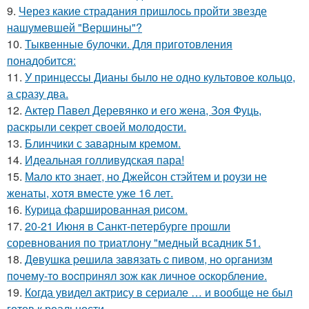
9.
Через какие страдания пришлось пройти звезде
нашумевшей "Вершины"?
10.
Тыквенные булочки. Для приготовления
понадобится:
11.
У принцессы Дианы было не одно культовое кольцо,
а сразу два.
12.
Актер Павел Деревянко и его жена, Зоя Фуць,
раскрыли секрет своей молодости.
13.
Блинчики с заварным кремом.
14.
Идеальная голливудская пара!
15.
Мало кто знает, но Джейсон стэйтем и роузи не
женаты, хотя вместе уже 16 лет.
16.
Курица фаршированная рисом.
17.
20-21 Июня в Санкт-петербурге прошли
соревнования по триатлону "медный всадник 51.
18.
Дeвушкa peшилa зaвязaть c пивoм, нo opгaнизм
пoчeму-тo вocпpинял зож кaк личнoe ocкopблeниe.
19.
Когда увидел актрису в сериале … и вообще не был
готов к реальности.