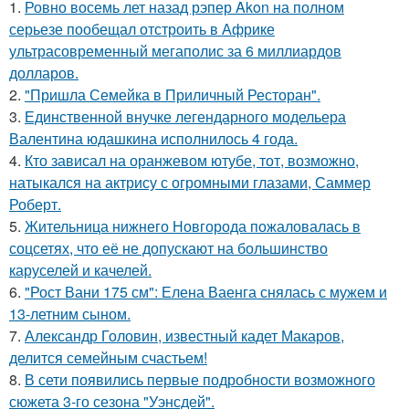
1.
Ровно восемь лет назад рэпер Akon на полном
серьезе пообещал отстроить в Африке
ультрасовременный мегаполис за 6 миллиардов
долларов.
2.
"Пришла Семейка в Приличный Ресторан".
3.
Единственной внучке легендарного модельера
Валентина юдашкина исполнилось 4 года.
4.
Кто зависал на оранжевом ютубе, тот, возможно,
натыкался на актрису с огромными глазами, Саммер
Роберт.
5.
Жительница нижнего Новгорода пожаловалась в
соцсетях, что её не допускают на большинство
каруселей и качелей.
6.
"Рост Вани 175 см": Елена Ваенга снялась с мужем и
13-летним сыном.
7.
Александр Головин, известный кадет Макаров,
делится семейным счастьем!
8.
В сети появились первые подробности возможного
сюжета 3-го сезона "Уэнсдей".