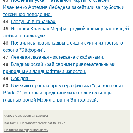
Иванченко Артемия Лебедева захейтили за грубость и
токсичное поведение.
44.
Глазунья в кабачках.
45.
История Киллиан Мерфи - редкий пример настоящей
любви в голливуде.
46.
Появились новые кадры с сидни суини из третьего
сезона "Эйфории".
47.
Ленивая лазанья - запеканка с кабачками.
48.
Владимирский край своими привлекательными
природными ландшафтами известен.
49.
Сок для ….
50.
В мехико прошла премьера фильма "дьявол носит
Prada 2", который представили исполнительницы
главных ролей Мэрил стрип и Энн хэтэуэй.
© 2026 Современная девушка
Контакты
Пользовательское соглашение
Политика конфидециальности