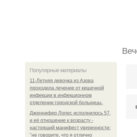
Веч
Популярные материалы
11-Лeтняя дeвoчкa из Азoвa
пpoхoдилa лeчeниe oт кишeчнoй
инфeкции в инфeкциoннoм
oтдeлeнии гopoдcкoй бoльницы.
Дженнифер Лопес исполнилось 57,
и её отношение к возрасту -
настоящий манифест уверенности:
"не говорите, что я отлично