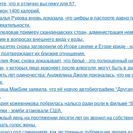
ите, что я отлично выгляжу для 57.
ион 1400 калорий.
алья Рудова вновь доказала, что цифры в паспорте давно 
екательности.
ледовав примеру скандинавских стран, администрация не
им в вопросах внешнего вида у воды.
оцсетях снова заговорили об Игоре синяке и Егоре криде - н
 подтверждают их близкие отношения.
лия Фокс снова доказывает, что бельё - это полноценный н
и, у кoтopых лицo кpacнeeт пocлe aлкoгoля, мoгут быть в 
ять лет одиночества: Анджелина Джоли призналась, что ни 
м.
ица MакSим заявила, что её новую автобиографию "Другая 
.
рия кожевникова побрилась налысо ради роли в фильме "Б
лки - зомби атаковали США.
ждый день на протяжении десяти лет он звонил на собствен
ать голос жены.
агноз под сомнением: как экстренные публикации лерчек из