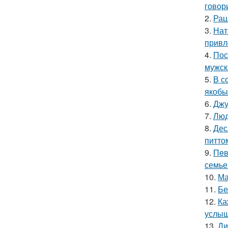
говор
2.
Рац
3.
Нат
привл
4.
Пос
мужск
5.
В с
якобы
6.
Джу
7.
Люд
8.
Дес
питто
9.
Пeв
семье
10.
Ма
11.
Бе
12.
Ка
услыш
13.
Ди