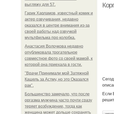
Корп
выгляжу для 57.
Гарик Харламов, известный комик и
актер озвучивания, недавно
П
оказался в центре внимания из-за
своей работы над озвучкой
мультфильма про колобка.
Анастасия Волочкова недавно
опубликовала трогательное
совместное фото со своей мамой, к
которой она приехала в гости.
"Врачи Принимали мой Затяжной
Сегод
Кашель за Астму, но это Оказался
описа
рак".
Если 
Большинство замечало, что после
решит
оргазма мужчина часто почти сразу
теряет возбуждение, тогда как
женщина может дольше сохранять