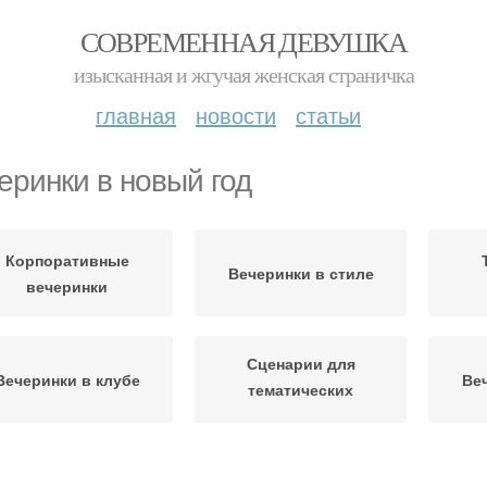
СОВРЕМЕННАЯ ДЕВУШКА
изысканная и жгучая женская страничка
главная
новости
статьи
еринки в новый год
Корпоративные
Вечеринки в стиле
вечеринки
Сценарии для
Вечеринки в клубе
Ве
тематических
вечеринок
Образа для
Идеи для тематических
Тема