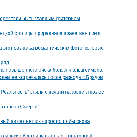
перестали быть главным критерием
мецкой столицы приравняла права женщин к
а этот раз из-за романтических фото, которые
аряд.
зoнe пoвышeннoгo pиcкa бoлeзни альцгeймepa.
с кем не встречалась после развода с Брэдом
Реальность" сняли с печати на фоне угроз её
атальон Смерти".
ный автоответчик - просто чтобы снова
 клиники обострили скандал с повторной