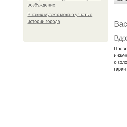
читат
возбуждение.
В каких музеях можно узнать о
Вас
истории города
Вдо
Прове
инжен
о зол
гаран