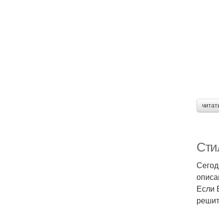
читат
Сти
Сегод
описа
Если 
решит