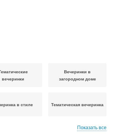
Тематические
Вечеринки в
вечеринки
загородном доме
черинка в стиле
Тематическая вечеринка
Показать все
тики для веселых
Семейная вечеринка