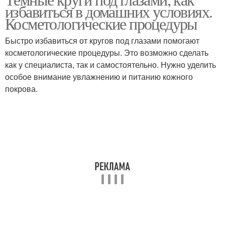
Народные средства
избавиться в домашних условиях.
темных кругов
Косметологические процедуры
Быстро избавиться от кругов под глазами помогают
косметологические процедуры. Это возможно сделать
Средства от синяков
Домашние средства
как у специалиста, так и самостоятельно. Нужно уделить
особое внимание увлажнению и питанию кожного
покрова.
Масло от темных
кругов