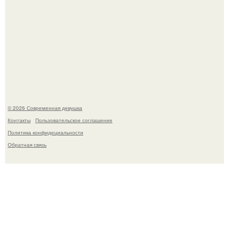
Анастасия Волочкова недавно опубликовала
трогательное совместное фото со своей мамой, к
которой она приехала в гости.
© 2026 Современная девушка
Контакты
Пользовательское соглашение
Политика конфидециальности
Обратная связь