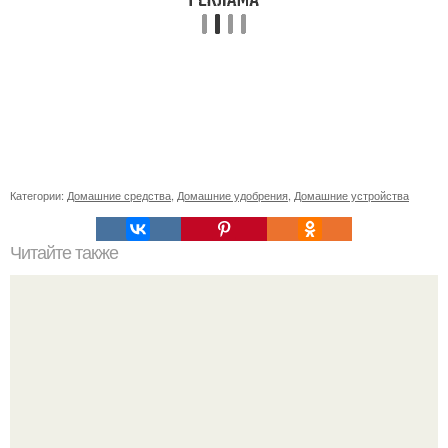
Категории:
Домашние средства
,
Домашние удобрения
,
Домашние устройства
Читайте также
Какие органы относятся к системе мочевыделительной