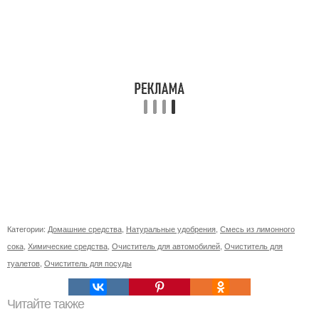
Категории:
Домашние средства
,
Натуральные удобрения
,
Смесь из лимонного
сока
,
Химические средства
,
Очиститель для автомобилей
,
Очиститель для
туалетов
,
Очиститель для посуды
Читайте также