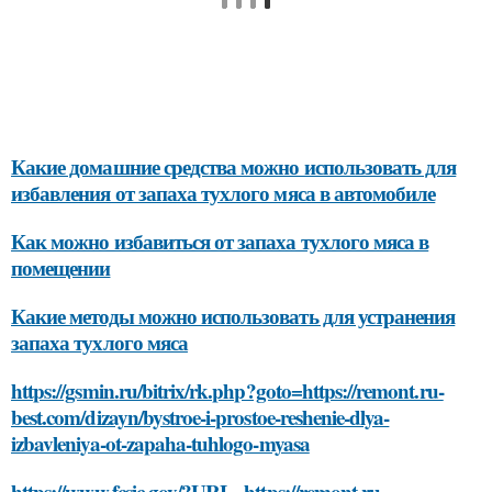
Какие домашние средства можно использовать для
избавления от запаха тухлого мяса в автомобиле
Как можно избавиться от запаха тухлого мяса в
помещении
Какие методы можно использовать для устранения
запаха тухлого мяса
https://gsmin.ru/bitrix/rk.php?goto=https://remont.ru-
best.com/dizayn/bystroe-i-prostoe-reshenie-dlya-
izbavleniya-ot-zapaha-tuhlogo-myasa
https://www.fcsic.gov/?URL=https://remont.ru-