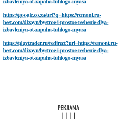
izbavleniya-ot-zapaha-tuhlogo-myasa
https://google.co.za/url?q=https://remont.ru-
best.com/dizayn/bystroe-i-prostoe-reshenie-dlya-
izbavleniya-ot-zapaha-tuhlogo-myasa
https://playtrader.ru/redirect?url=https://remont.ru-
best.com/dizayn/bystroe-i-prostoe-reshenie-dlya-
izbavleniya-ot-zapaha-tuhlogo-myasa