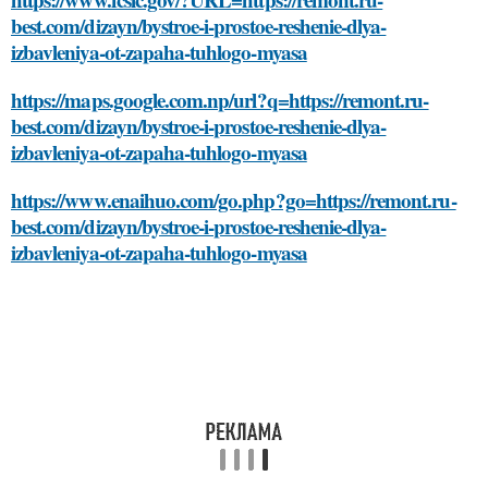
best.com/dizayn/bystroe-i-prostoe-reshenie-dlya-
izbavleniya-ot-zapaha-tuhlogo-myasa
https://maps.google.com.np/url?q=https://remont.ru-
best.com/dizayn/bystroe-i-prostoe-reshenie-dlya-
izbavleniya-ot-zapaha-tuhlogo-myasa
https://www.enaihuo.com/go.php?go=https://remont.ru-
best.com/dizayn/bystroe-i-prostoe-reshenie-dlya-
izbavleniya-ot-zapaha-tuhlogo-myasa