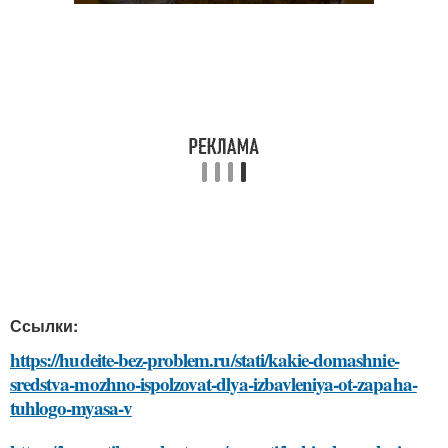
Ссылки:
https://hudeite-bez-problem.ru/stati/kakie-domashnie-
sredstva-mozhno-ispolzovat-dlya-izbavleniya-ot-zapaha-
tuhlogo-myasa-v