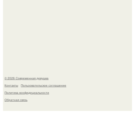
В Сиднее возвели самый высокий деревянный
небоскреб в мире - Atlassian Central.
© 2026 Современная девушка
Контакты
Пользовательское соглашение
Политика конфидециальности
Обратная связь