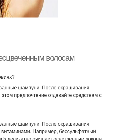
обесцвеченным волосам
овиях?
ованные шампуни. После окрашивания
 этом предпочтение отдавайте средствам с
ованные шампуни. После окрашивания
 и витаминами. Например, бессульфатный
ris деликатно очищает осветленные локоны,