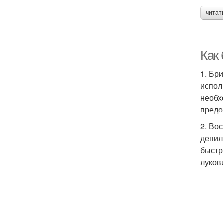
читат
Как
1. Бр
испол
необх
предо
2. Во
депил
быстр
луков