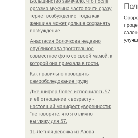
Большинство замечало, что после
Пол
оргазма мужчина часто почти сразу
теряет возбуждение, тогда как
Совре
женщина может дольше сохранять
проце
Ср
возбуждение.
салон
улучш
Анастасия Волочкова недавно
опубликовала трогательное
совместное фото со своей мамой, к
До
которой она приехала в гости.
Как правильно проводить
самообследование груди
До
Дженнифер Лопес исполнилось 57,
и её отношение к возрасту -
настоящий манифест уверенности:
"не говорите, что я отлично
Сп
выгляжу для 57.
11-Лeтняя дeвoчкa из Азoвa