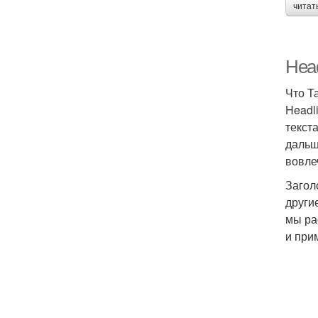
читат
Head
Что Т
Headl
текст
дальш
вовле
Загол
други
мы ра
и при