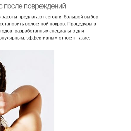
условиях
выравнивания
с после повреждений
 красоты предлагают сегодня большой выбор
осстановить волосяной покров. Процедуры в
Средства против
омашние маски
тодов, разработанных специально для
старения
популярным, эффективным относят такие:
ческие средства
Домашние удобрения
Средства для
Средства для лечения
устранения