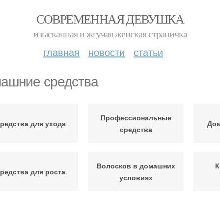
СОВРЕМЕННАЯ ДЕВУШКА
изысканная и жгучая женская страничка
главная
новости
статьи
ашние средства
Профессиональные
редства для ухода
До
средства
Волосков в домашних
К
редства для роста
условиях
Во
фективные средства
Средства для кожи