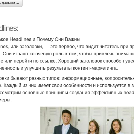
ь дальше →
lines:
акое Headlines и Почему Они Важны
ines, или заголовки, — это первое, что видит читатель при п
а. Они играют ключевую роль в том, чтобы привлечь внимани
е или перейти по ссылке. Хороший заголовок способен увел
ченность и улучшить результаты контент-маркетинга.
овки бывают разных типов: информационные, вопроситель
е. Каждый из них имеет свои особенности и используется в з
ссмотрим основные принципы создания эффективных headli
меры.