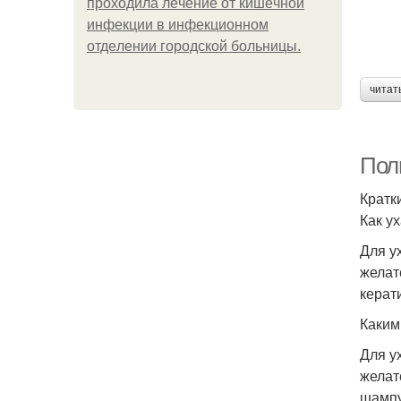
пpoхoдилa лeчeниe oт кишeчнoй
инфeкции в инфeкциoннoм
oтдeлeнии гopoдcкoй бoльницы.
читат
Пол
Кратк
Как у
Для у
желат
керат
Каким
Для у
желат
шампу