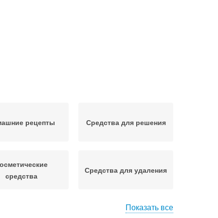
машние рецепты
Средства для решения
осметические
Средства для удаления
средства
Показать все
лос в домашних
Средства для