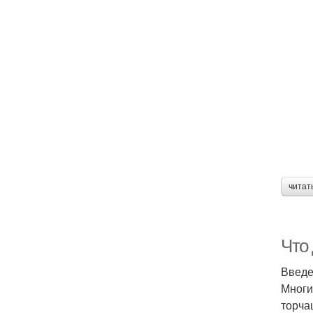
читат
Что
Введ
Многи
торча