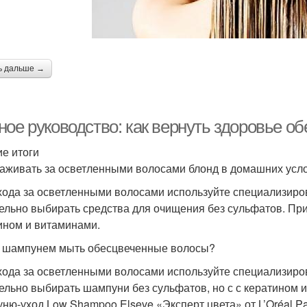
ь дальше →
ное руководство: как вернуть здоровье 
ие итоги
хаживать за осветленными волосами блонд в домашних усл
хода за осветленными волосами используйте специализир
ельно выбирать средства для очищения без сульфатов. При
ином и витаминами.
 шампунем мыть обесцвеченные волосы?
хода за осветленными волосами используйте специализир
ельно выбирать шампуни без сульфатов, но с с кератином
ню-уход Low Shampoo Elseve «Эксперт цвета» от L’Oréal Pa