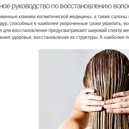
ное руководство по восстановлению воло
менные клиники косметической медицины, а также салоны
дур, способных в наиболее укороченные сроки укрепить, в
Красоты в домашних
едства для борьбы
Д
е для восстановления предусматривают широкий спектр ме
условиях
ения здоровья, восстановления их структуры. К наиболее 
машние процедуры
Домашние упражнения
Хими
машние устройства
Средства для мытья
ециальные средства