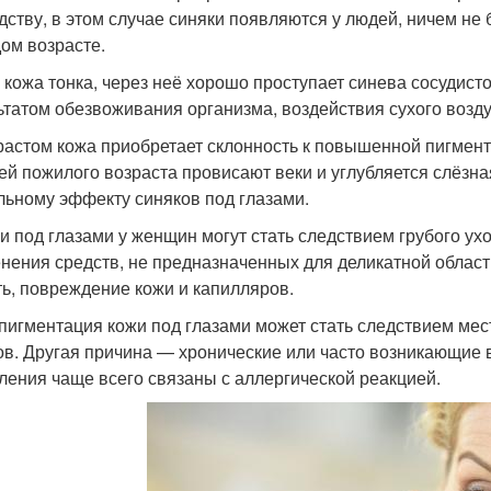
дству, в этом случае синяки появляются у людей, ничем не
ом возрасте.
 кожа тонка, через неё хорошо проступает синева сосудисто
ьтатом обезвоживания организма, воздействия сухого возду
растом кожа приобретает склонность к повышенной пигмента
ей пожилого возраста провисают веки и углубляется слёзная
льному эффекту синяков под глазами.
и под глазами у женщин могут стать следствием грубого ух
нения средств, не предназначенных для деликатной област
ть, повреждение кожи и капилляров.
пигментация кожи под глазами может стать следствием ме
ов. Другая причина — хронические или часто возникающие 
ления чаще всего связаны с аллергической реакцией.