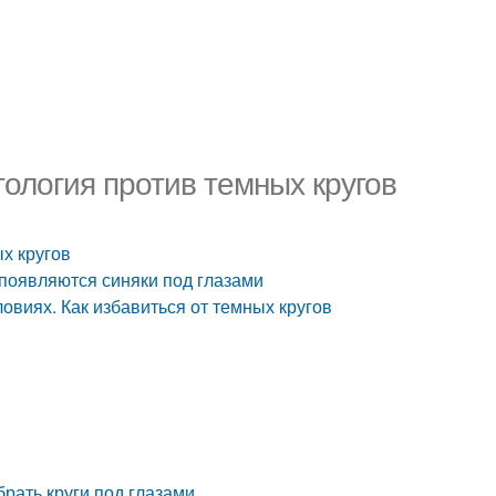
тология против темных кругов
ых кругов
 появляются синяки под глазами
овиях. Как избавиться от темных кругов
брать круги под глазами