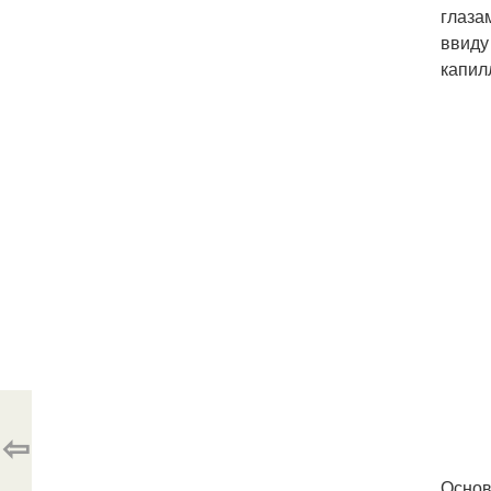
глаза
ввиду
капил
⇦
Основ