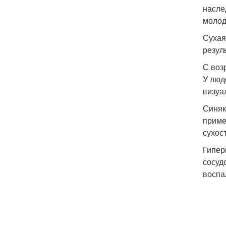
насле
молод
Сухая
резул
С воз
У люд
визуа
Синяк
приме
сухос
Гипер
сосуд
воспа