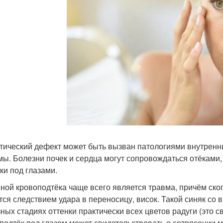
тический дефект может быть вызван патологиями внутренних
мы. Болезни почек и сердца могут сопровождаться отёками, 
ки под глазами.
ной кровоподтёка чаще всего является травма, причём ско
тся следствием удара в переносицу, висок. Такой синяк со
зных стадиях оттенки практически всех цветов радуги (это 
подтёк под глазом может свидетельствовать о сотрясении м