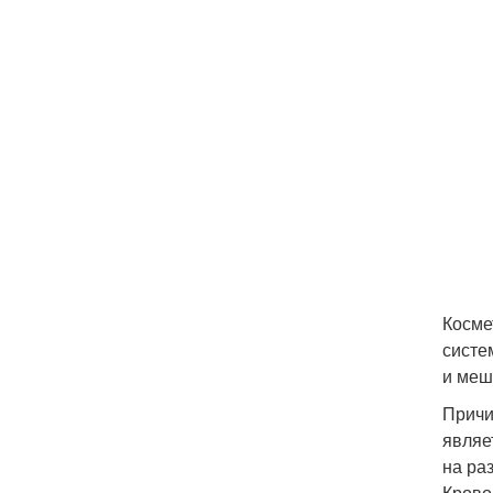
Косме
систе
и меш
Причи
являе
на ра
Крово