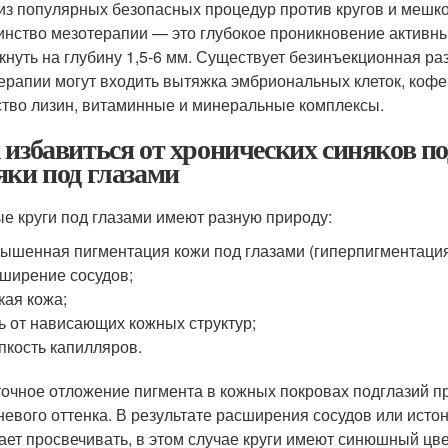
из популярных безопасных процедур против кругов и мешко
инство мезотерапии — это глубокое проникновение активн
кнуть на глубину 1,5-6 мм. Существует безинъекционная ра
ерапии могут входить вытяжка эмбриональных клеток, кофе
тво лизин, витаминные и минеральные комплексы.
 избавиться от хронических синяков п
яки под глазами
е круги под глазами имеют разную природу:
ышенная пигментация кожи под глазами (гиперпигментация
ширение сосудов;
кая кожа;
ь от нависающих кожных структур;
пкость капилляров.
очное отложение пигмента в кожных покровах подглазий пр
невого оттенка. В результате расширения сосудов или исто
ает просвечивать, в этом случае круги имеют синюшный цве