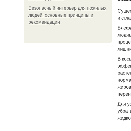
Безопасный интерьер для пожилых
Сущес
людей: основные принципы и
и сгл
рекомендации
Блефа
людям
проце
лишню
В кос
эффек
расте
норма
жиров
перен
Для у
убрат
жидко