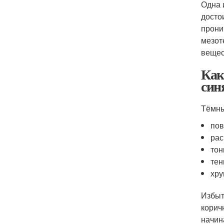
Одна 
досто
прони
мезот
вещес
Как
син
Тёмны
пов
рас
тон
тен
хру
Избыт
корич
начин