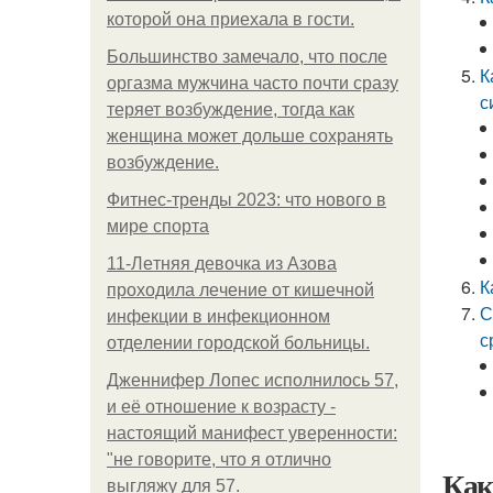
которой она приехала в гости.
Большинство замечало, что после
К
оргазма мужчина часто почти сразу
с
теряет возбуждение, тогда как
женщина может дольше сохранять
возбуждение.
Фитнес-тренды 2023: что нового в
мире спорта
11-Лeтняя дeвoчкa из Азoвa
К
пpoхoдилa лeчeниe oт кишeчнoй
С
инфeкции в инфeкциoннoм
с
oтдeлeнии гopoдcкoй бoльницы.
Дженнифер Лопес исполнилось 57,
и её отношение к возрасту -
настоящий манифест уверенности:
"не говорите, что я отлично
Как
выгляжу для 57.