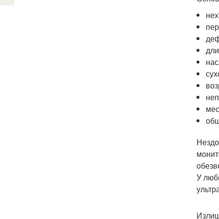
нех
пер
деф
дли
нас
сух
воз
неп
мес
общ
Нездо
монит
обезв
У люб
ультр
Излиш