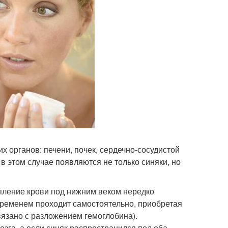
 органов: печени, почек, сердечно-сосудистой
в этом случае появляются не только синяки, но
пление крови под нижним веком нередко
 временем проходит самостоятельно, приобретая
связано с разложением гемоглобина).
озга, а если синяк распространился под оба