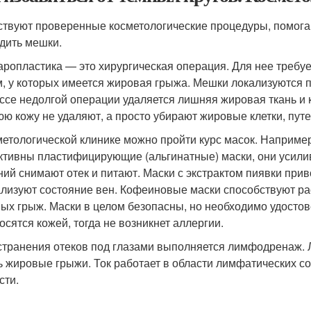
твуют проверенные косметологические процедуры, помогаю
адить мешки.
ропластика — это хирургическая операция. Для нее требуе
, у которых имеется жировая грыжа. Мешки локализуются п
ссе недолгой операции удаляется лишняя жировая ткань и к
ю кожу не удаляют, а просто убирают жировые клетки, путе
метологической клинике можно пройти курс масок. Например
тивны пластифицирующие (альгинатные) маски, они усилива
ний снимают отек и питают. Маски с экстрактом пиявки при
лизуют состояние вен. Кофеиновые маски способствуют р
ых грыж. Маски в целом безопасны, но необходимо удостов
осятся кожей, тогда не возникнет аллергии.
странения отеков под глазами выполняется лимфодренаж. 
ь жировые грыжи. Ток работает в области лимфатических со
сти.