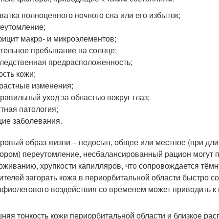
ватка полноценного ночного сна или его избыток;
еутомление;
ицит макро- и микроэлементов;
тельное пребывание на солнце;
ледственная предрасположенность;
ость кожи;
растные изменения;
равильный уход за областью вокруг глаз;
тная патология;
ие заболевания.
ровый образ жизни – недосып, общее или местное (при дли
ором) переутомление, несбалансированный рацион могут 
оживанию, хрупкости капилляров, что сопровождается тёмн
ителей загорать кожа в периорбитальной области быстро со
афиолетового воздействия со временем может приводить к 
няя тонкость кожи периорбитальной области и близкое рас