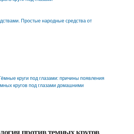
едствами. Простые народные средства от
 Тёмные круги под глазами: причины появления
темных кругов под глазами домашними
ология против темных кругов