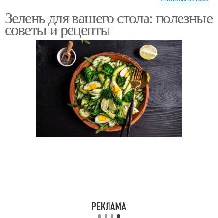
Зелень для вашего стола: полезные
Салат со свекольной
Салат с цветной
советы и рецепты
ботвой
капустой
Салат с чукой
Салат с ботвой