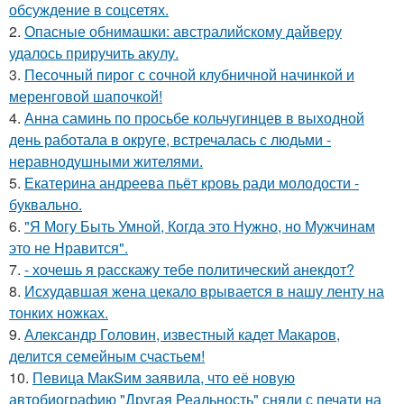
обсуждение в соцсетях.
2.
Опасные обнимашки: австралийскому дайверу
удалось приручить акулу.
3.
Песочный пирог с сочной клубничной начинкой и
меренговой шапочкой!
4.
Анна саминь по просьбе кольчугинцев в выходной
день работала в округе, встречалась с людьми -
неравнодушными жителями.
5.
Екатерина андреева пьёт кровь ради молодости -
буквально.
6.
"Я Могу Быть Умной, Когда это Нужно, но Мужчинам
это не Нравится".
7.
- хочешь я расскажу тебе политический анекдот?
8.
Исхудавшая жена цекало врывается в нашу ленту на
тонких ножках.
9.
Александр Головин, известный кадет Макаров,
делится семейным счастьем!
10.
Пeвица MакSим заявила, что её новую
автобиографию "Другая Реальность" сняли с печати на