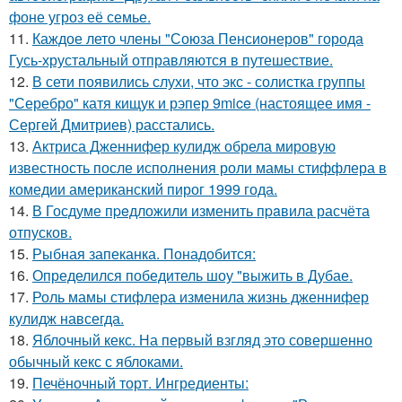
фоне угроз её семье.
11.
Каждое лето члены "Союза Пенсионеров" города
Гусь-хрустальный отправляются в путешествие.
12.
В сети появились слухи, что экс - солистка группы
"Серебро" катя кищук и рэпер 9mice (настоящее имя -
Сергей Дмитриев) расстались.
13.
Актриса Дженнифер кулидж обрела мировую
известность после исполнения роли мамы стиффлера в
комедии американский пирог 1999 года.
14.
В Госдуме пpeдложили изменить пpaвила расчёта
отпусков.
15.
Рыбная запеканка. Понадобится:
16.
Определился победитель шоу "выжить в Дубае.
17.
Роль мамы стифлера изменила жизнь дженнифер
кулидж навсегда.
18.
Яблочный кекс. На первый взгляд это совершенно
обычный кекс с яблоками.
19.
Печёночный торт. Ингредиенты: