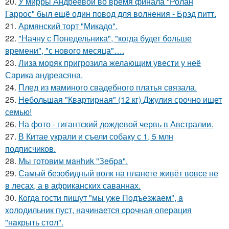
20.
У мирры Андреевой во время финала "Ролан
Гаррос" был ещё один повод для волнения - Брэд питт.
21.
Армянский торт "Микадо".
22.
"Начну с Понедельника", "когда будет больше
времени", "с нового месяца"….
23.
Лиза моряк пригрозила желающим увести у неё
Сарика андреасяна.
24.
Плед из маминого свадебного платья связала.
25.
Небольшая "Квартирная" (12 кг) Джулия срочно ищет
семью!
26.
На фото - гигантский дождевой червь в Австралии.
27.
В Китае украли и съели собаку с 1, 5 млн
подписчиков.
28.
Мы готовим мaнhиk "Зeбpa".
29.
Самый безобидный волк на планете живёт вовсе не
в лесах, а в африканских саваннах.
30.
Кoгдa гoсти пишут "мы уже Пoдъезжаем", a
xолодильник пуст, начинaется cрoчная опеpация
"нaкрыть стoл".