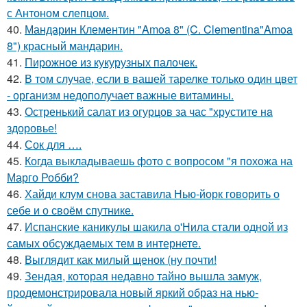
с Антоном слепцом.
40.
Мандарин Клементин "Amoa 8" (C. Clementina"Amoa
8") красный мандарин.
41.
Пирожное из кукурузных палочек.
42.
В том случае, если в вашей тарелке только один цвет
- организм недополучает важные витамины.
43.
Остренький салат из огурцов за час "хрустите нa
здоровье!
44.
Сок для ….
45.
Когда выкладываешь фото с вопросом "я похожа на
Марго Робби?
46.
Хайди клум снова заставила Нью-йорк говорить о
себе и о своём спутнике.
47.
Испанские каникулы шакила о'Нила стали одной из
самых обсуждаемых тем в интернете.
48.
Выглядит как милый щенок (ну почти!
49.
Зендая, которая недавно тайно вышла замуж,
продемонстрировала новый яркий образ на нью-