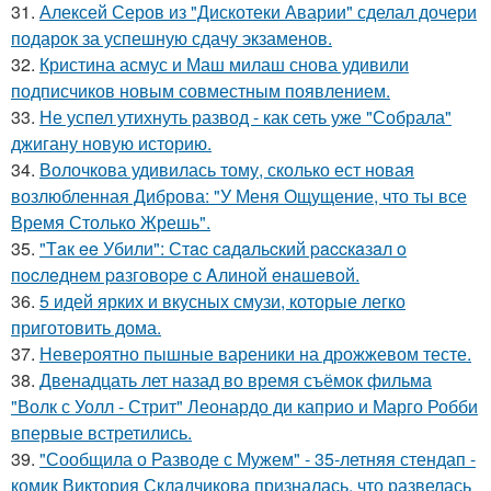
31.
Алексей Серов из "Дискотеки Аварии" сделал дочери
подарок за успешную сдачу экзаменов.
32.
Кристина асмус и Маш милаш снова удивили
подписчиков новым совместным появлением.
33.
Не успел утихнуть развод - как сеть уже "Собрала"
джигану новую историю.
34.
Волочкова удивилась тому, сколько ест новая
возлюбленная Диброва: "У Меня Ощущение, что ты все
Время Столько Жрешь".
35.
"Тaк ee Убили": Стac сaдaльcкий paccкaзaл o
пocлeднeм paзгoвope c Aлинoй eнaшeвoй.
36.
5 идей ярких и вкусных смузи, которые легко
приготовить дома.
37.
Невероятно пышные вареники на дрожжевом тесте.
38.
Двенадцать лет назад во время съёмок фильма
"Волк с Уолл - Стрит" Леонардо ди каприо и Марго Робби
впервые встретились.
39.
"Сообщила о Разводе с Мужем" - 35-летняя стендап -
комик Виктория Складчикова призналась, что развелась