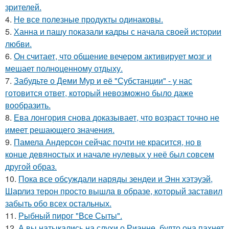
зрителей.
4.
Не все полезные продукты одинаковы.
5.
Ханна и пашу показали кадры с начала своей истории
любви.
6.
Он считает, что общение вечером активирует мозг и
мешает полноценному отдыху.
7.
Забудьте о Деми Мур и её "Субстанции" - у нас
готовится ответ, который невозможно было даже
вообразить.
8.
Ева лонгория снова доказывает, что возраст точно не
имеет решающего значения.
9.
Памела Андерсон сейчас почти не красится, но в
конце девяностых и начале нулевых у неё был совсем
другой образ.
10.
Пока все обсуждали наряды зендеи и Энн хэтэуэй,
Шарлиз терон просто вышла в образе, который заставил
забыть обо всех остальных.
11.
Рыбный пирог "Все Сыты".
12.
А вы натыкались на слухи о Рианне, будто она пахнет