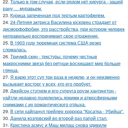
22.
Только в том случае, если рядом нет хирурга - зашей
рану … муравьем.
23.
Курица запеченная под тертым картофелем.
24.
24-Летняя актриса Василина юсковец страдает от
дисморфофобии, это расстройства, при котором человек
неправильно воспринимает свое отражение.
25.
В 1903 году тюремная система США резко
сломалась.
26.
Триумф скин - текстуры: почему честные
макроснимки звезд без ретуши восхищают мир больше
глянца.
27.
Я варю этот суп три раза в неделю, и он неизменно
вызывает восторг у всех, кто его пробует.
28.
Джейсон стэтхем и его супруга роузи хантингтон -
уайтли недавно поделились яркими и атмосферными
снимками с их романтического отдыха.
29.
В сети хайпанул трейлер хоррора "Косатка - Убийца".
30.
Данила козловский во второй раз папой стал.
31.
Кристина асмус и Маш милаш снова удивили