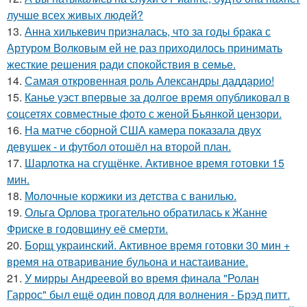
лучше всех живых людей?
13.
Анна хилькевич призналась, что за годы брака с
Артуром Волковым ей не раз приходилось принимать
жесткие решения ради спокойствия в семье.
14.
Самая откровенная роль Александры даддарио!
15.
Канье уэст впервые за долгое время опубликовал в
соцсетях совместные фото с женой Бьянкой цензори.
16.
На матче сборной США камера показала двух
девушек - и футбол отошёл на второй план.
17.
Шарлотка на сгущёнке. Активное время готовки 15
мин.
18.
Молочные коржики из детства с ванилью.
19.
Ольга Орлова трогательно обратилась к Жанне
Фриске в годовщину её смерти.
20.
Борщ украинский. Активное время готовки 30 мин +
время на отваривание бульона и настаивание.
21.
У мирры Андреевой во время финала "Ролан
Гаррос" был ещё один повод для волнения - Брэд питт.