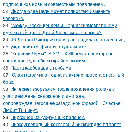
подписчиков новым совместным появлением.
32.
Иногда одна цель может полностью изменить
человека.
33.
"Между Восхищением и Нарциссизмом": почему
идеальный пресс Джей Ло вызывает споры?
34.
46-Летняя Виктория боня рассердилась на женщин,
обсуждавших её фигуру в купальнике.
35.
"Корабли Чумы". В XVI - Xviii веках санитарное
состояние судов было крайне низким.
36.
Паста карбонара с грибами.
37.
Юлия гаврилина - одна из актрис проекта открытый
брак.
38.
Интернет взорвался после появления ролика с
участием Анны седоковой и джигана,
сопровождавшегося её загадочной фразой: "Счастье
Любит Тишину".
39.
Пирожное из кукурузных палочек.
40.
Низкоуглеводный кокосовый бисквит для пп торта,
без глютена и сахара.