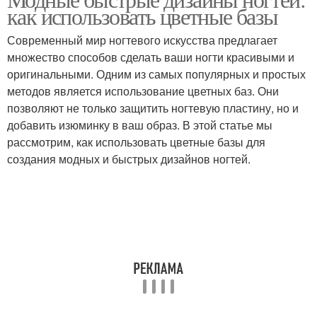
Предыдущие цветы
как использовать цветные базы
дизайне
Современный мир ногтевого искусства предлагает
множество способов сделать ваши ногти красивыми и
Цвета для женских
оригинальными. Одним из самых популярных и простых
Популярные цвета
пальто
методов является использование цветных баз. Они
позволяют не только защитить ногтевую пластину, но и
добавить изюминку в ваш образ. В этой статье мы
рассмотрим, как использовать цветные базы для
Цвета на пуховиках
Популярные узоры
создания модных и быстрых дизайнов ногтей.