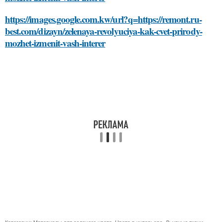
https://images.google.com.kw/url?q=https://remont.ru-
best.com/dizayn/zelenaya-revolyuciya-kak-cvet-prirody-
mozhet-izmenit-vash-interer