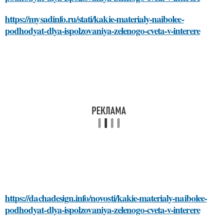
https://mysadinfo.ru/stati/kakie-materialy-naibolee-
podhodyat-dlya-ispolzovaniya-zelenogo-cveta-v-interere
https://dachadesign.info/novosti/kakie-materialy-naibolee-
podhodyat-dlya-ispolzovaniya-zelenogo-cveta-v-interere