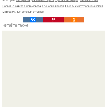
Категории:
Материалы для зеленого цвета
,
Цвета в интерьере
,
Льняные ткани
,
Паркет из натурального дерева
,
Стеновые панели
,
Панели из натурального камня
,
Материалы для зеленых оттенков
Читайте также
Можно ли использовать сушилку для сушки залитых
паркетных досок