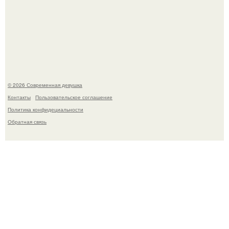
Лишь в том случае, если есть в истории моды идеал, то
это Синди Кроуфорд.
© 2026 Современная девушка
Контакты
Пользовательское соглашение
Политика конфидециальности
Обратная связь