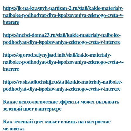
https://jk-na-krasnyh-partizan-2.ru/stati/kakie-materialy-
naibolee-podhodyat-dlya-ispolzovaniya-zelenogo-cveta-v-
interere
https://mebel-doma23.ru/stati/kakie-materialy-naibolee-
podhodyat-dlya-ispolzovaniya-zelenogo-cveta-v-interere
https://ogorod.zelynyjsad.info/stati/kakie-materialy-
naibolee-podhodyat-dlya-ispolzovaniya-zelenogo-cveta-v-
interere
https://vashsadluchshij.ru/stati/kakie-materialy-naibolee-
podhodyat-dlya-ispolzovaniya-zelenogo-cveta-v-interere
Какие психологические эффекты может вызывать
зеленый цвет в интерьере
Как зеленый цвет может влиять на настроение
человека