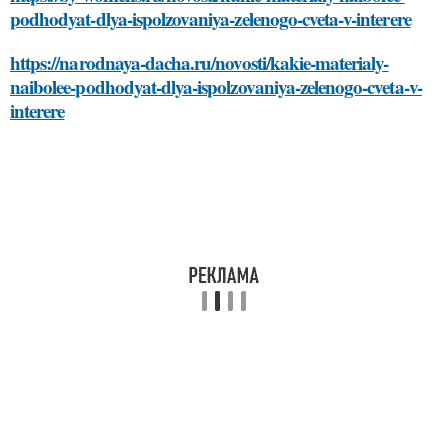
podhodyat-dlya-ispolzovaniya-zelenogo-cveta-v-interere
https://narodnaya-dacha.ru/novosti/kakie-materialy-
naibolee-podhodyat-dlya-ispolzovaniya-zelenogo-cveta-v-
interere