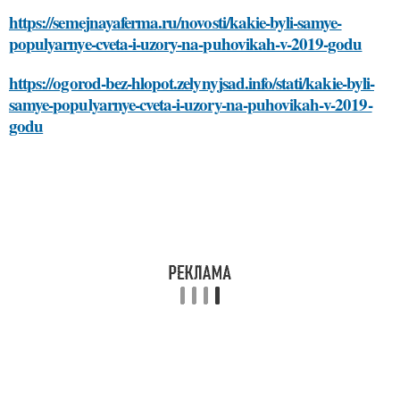
https://semejnayaferma.ru/novosti/kakie-byli-samye-
populyarnye-cveta-i-uzory-na-puhovikah-v-2019-godu
https://ogorod-bez-hlopot.zelynyjsad.info/stati/kakie-byli-
samye-populyarnye-cveta-i-uzory-na-puhovikah-v-2019-
godu