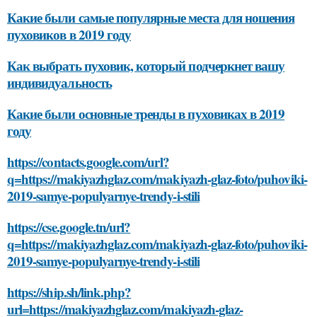
Какие были самые популярные места для ношения
пуховиков в 2019 году
Как выбрать пуховик, который подчеркнет вашу
индивидуальность
Какие были основные тренды в пуховиках в 2019
году
https://contacts.google.com/url?
q=https://makiyazhglaz.com/makiyazh-glaz-foto/puhoviki-
2019-samye-populyarnye-trendy-i-stili
https://cse.google.tn/url?
q=https://makiyazhglaz.com/makiyazh-glaz-foto/puhoviki-
2019-samye-populyarnye-trendy-i-stili
https://ship.sh/link.php?
url=https://makiyazhglaz.com/makiyazh-glaz-