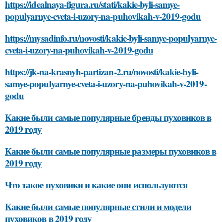
https://idealnaya-figura.ru/stati/kakie-byli-samye-
populyarnye-cveta-i-uzory-na-puhovikah-v-2019-godu
https://mysadinfo.ru/novosti/kakie-byli-samye-populyarnye-
cveta-i-uzory-na-puhovikah-v-2019-godu
https://jk-na-krasnyh-partizan-2.ru/novosti/kakie-byli-
samye-populyarnye-cveta-i-uzory-na-puhovikah-v-2019-
godu
Какие были самые популярные бренды пуховиков в
2019 году
Какие были самые популярные размеры пуховиков в
2019 году
Что такое пуховики и какие они используются
Какие были самые популярные стили и модели
пуховиков в 2019 году