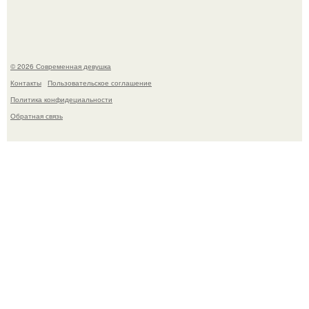
Платье, которое до сих пор вызывает споры спустя годы.
© 2026 Современная девушка
Контакты
Пользовательское соглашение
Политика конфидециальности
Обратная связь