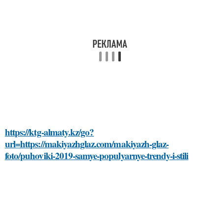
https://ktg-almaty.kz/go?
url=https://makiyazhglaz.com/makiyazh-glaz-
foto/puhoviki-2019-samye-populyarnye-trendy-i-stili