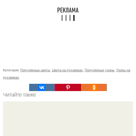
Категории:
Популярные цветы
,
Цвета на пуховиках
,
Популярные узоры
,
Узоры на
пуховиках
Читайте также
Что такое насадки на болгарку