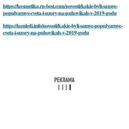
https://kosmetika.ru-best.com/novosti/kakie-byli-samye-
populyarnye-cveta-i-uzory-na-puhovikah-v-2019-godu
https://iamledi.info/novosti/kakie-byli-samye-populyarnye-
cveta-i-uzory-na-puhovikah-v-2019-godu