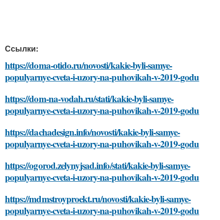
Ссылки:
https://doma-otido.ru/novosti/kakie-byli-samye-
populyarnye-cveta-i-uzory-na-puhovikah-v-2019-godu
https://dom-na-vodah.ru/stati/kakie-byli-samye-
populyarnye-cveta-i-uzory-na-puhovikah-v-2019-godu
https://dachadesign.info/novosti/kakie-byli-samye-
populyarnye-cveta-i-uzory-na-puhovikah-v-2019-godu
https://ogorod.zelynyjsad.info/stati/kakie-byli-samye-
populyarnye-cveta-i-uzory-na-puhovikah-v-2019-godu
https://mdmstroyproekt.ru/novosti/kakie-byli-samye-
populyarnye-cveta-i-uzory-na-puhovikah-v-2019-godu