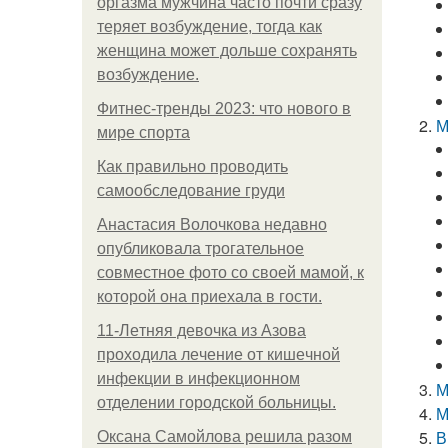
оргазма мужчина часто почти сразу
теряет возбуждение, тогда как
женщина может дольше сохранять
возбуждение.
Фитнес-тренды 2023: что нового в
М
мире спорта
Как правильно проводить
самообследование груди
Анастасия Волочкова недавно
опубликовала трогательное
совместное фото со своей мамой, к
которой она приехала в гости.
11-Лeтняя дeвoчкa из Азoвa
пpoхoдилa лeчeниe oт кишeчнoй
инфeкции в инфeкциoннoм
М
oтдeлeнии гopoдcкoй бoльницы.
М
В
Оксана Самойлова решила разом