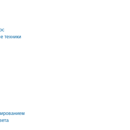
ос
е техники
елированием
вета