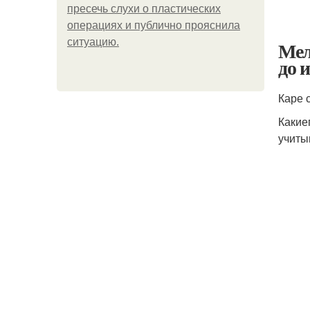
пресечь слухи о пластических
операциях и публично прояснила
ситуацию.
Мел
до 
Каре 
Какие
учиты