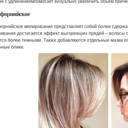
ре с удлинениемпомогает визуально увеличить объем причес
форнийское
орнийское мелирование представляет собой более сдержан
ивания достигается эффект выгоревших прядей – волосы сл
тся более темными. Также добавляются отдельные мазки 
чные блики.