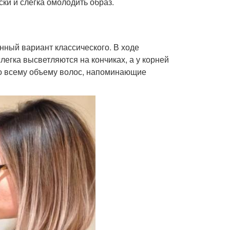
ки и слегка омолодить образ.
ный вариант классического. В ходе
егка высветляются на кончиках, а у корней
по всему объему волос, напоминающие