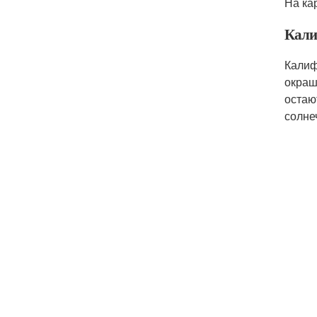
На ка
Кали
Калиф
окраш
остаю
солне