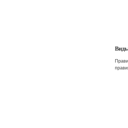
Виды
Прави
прави