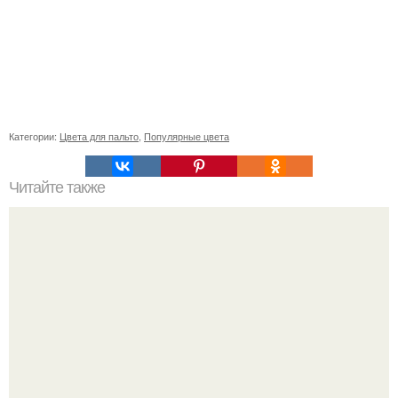
Категории:
Цвета для пальто
,
Популярные цвета
Читайте также
3. Пальто в военном стиле