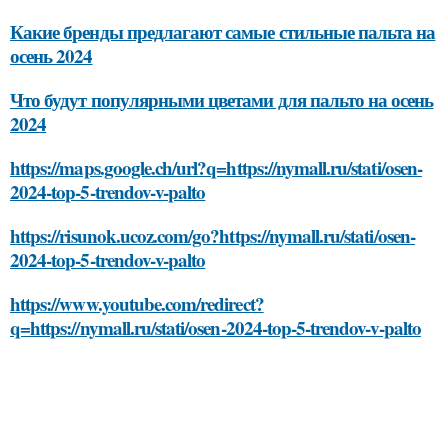
Какие бренды предлагают самые стильные пальта на
осень 2024
Что будут популярными цветами для пальто на осень
2024
https://maps.google.ch/url?q=https://nymall.ru/stati/osen-
2024-top-5-trendov-v-palto
https://risunok.ucoz.com/go?https://nymall.ru/stati/osen-
2024-top-5-trendov-v-palto
https://www.youtube.com/redirect?
q=https://nymall.ru/stati/osen-2024-top-5-trendov-v-palto