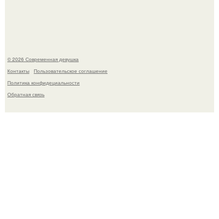
Кристина асмус опубликовала пляжные фото с 12-
летней дочерью от Гарика Харламова.
© 2026 Современная девушка
Контакты
Пользовательское соглашение
Политика конфидециальности
Обратная связь