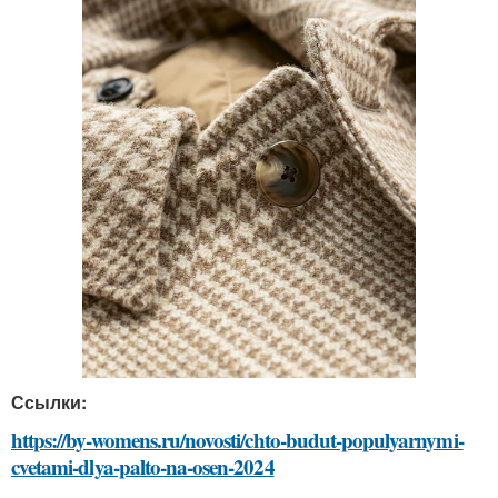
Ссылки:
https://by-womens.ru/novosti/chto-budut-populyarnymi-
cvetami-dlya-palto-na-osen-2024