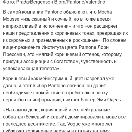
Фото: Prada/Bergenson Bjorn/Pantone/Valentino
В самой компании Pantone объясняют, что Mocha
Mousse «изысканный и сочный, но в то же время
неприхотливый в исполнении» и что «он расширяет
наши представления о коричневых тонах, превращая их
из скромных и приземленных в роскошные». По словам
вице-президента Института цвета Pantone Лори
Прессман, это «мягкий коричневый оттенок, которому
присущи ассоциации с богатством, чувственность и
успокаивающая теплота».
Коричневый как мейнстримный цвет назревал уже
давно, и этот выбор Pantone логичен: он дарит
необходимое спокойствие потребителю в эпоху
переизбытка информации, считает блогер Эми Одель.
«На самом деле, коричневый и его нейтральные
собратья (бежевый и серый), доминировали в моде все
последнее десятилетие. Так, Vogue уже много лет
публикует коричневые наряды в статьях на тему