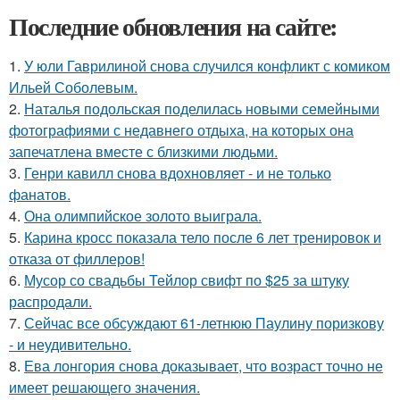
Последние обновления на сайте:
1.
У юли Гаврилиной снова случился конфликт с комиком
Ильей Соболевым.
2.
Наталья подольская поделилась новыми семейными
фотографиями с недавнего отдыха, на которых она
запечатлена вместе с близкими людьми.
3.
Генри кавилл снова вдохновляет - и не только
фанатов.
4.
Она олимпийское золото выиграла.
5.
Карина кросс показала тело после 6 лет тренировок и
отказа от филлеров!
6.
Мусор со свадьбы Тейлор свифт по $25 за штуку
распродали.
7.
Сейчас все обсуждают 61-летнюю Паулину поризкову
- и неудивительно.
8.
Ева лонгория снова доказывает, что возраст точно не
имеет решающего значения.