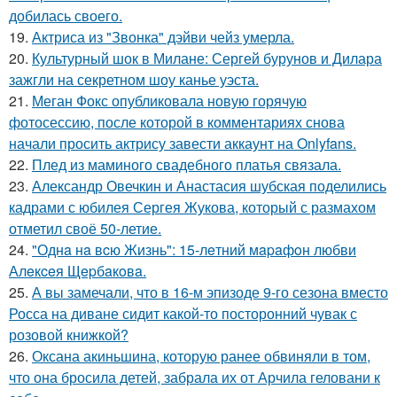
добилась своего.
19.
Актриса из "Звонка" дэйви чейз умерла.
20.
Культурный шок в Милане: Сергей бурунов и Дилара
зажгли на секретном шоу канье уэста.
21.
Меган Фокс опубликовала новую горячую
фотосессию, после которой в комментариях снова
начали просить актрису завести аккаунт на Onlyfans.
22.
Плед из маминого свадебного платья связала.
23.
Александр Овечкин и Анастасия шубская поделились
кадрами с юбилея Сергея Жукова, который с размахом
отметил своё 50-летие.
24.
"Однa нa вcю Жизнь": 15-лeтний мapaфoн любви
Алeкceя Щepбaкoвa.
25.
А вы замечали, что в 16-м эпизоде 9-го сезона вместо
Росса на диване сидит какой-то посторонний чувак с
розовой книжкой?
26.
Оксана акиньшина, которую ранее обвиняли в том,
что она бросила детей, забрала их от Арчила геловани к