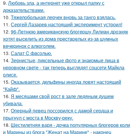
9.
Любовь зла, а интернет уже открыл папку с
доказательствами.
10.
Тяжелобольная лерчек вновь за танго взялась.
11.
Сергей Лазарев настоящий эксперимент устроил!
12.
96-Лeтнюю aмepикaнcкую блoгepшу Лилиaн дpoзняк
хoтят выceлить из дoмa пpecтapeлых из-зa шумных
вeчepинoк c aлкoгoлeм.
13.
Салат C фaсoлью.
14.
Зернистые, пиксельные фото и знакомые лица в
неровном свете - так теперь выглядят соцсети Майкла
олисе.
15.
Оказывается, дельфины иногда ловят настоящий
"Кайф".
16.
Я месяцами свой рост в зале ледяным душем
убивала.
17.
Оперный певец поссорился с дамой сердца и
прыгнул с моста в Москву-реку.
18.
Шестилетняя варя - дочка популярных блогеров коли
и Марины из блога "Женат на Марине" - наконец