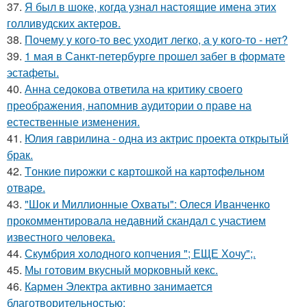
37.
Я был в шоке, когда узнал настоящие имена этих
голливудских актеров.
38.
Почему у кого-то вес уходит легко, а у кого-то - нет?
39.
1 мая в Санкт-петербурге прошел забег в формате
эстафеты.
40.
Анна седокова ответила на критику своего
преображения, напомнив аудитории о праве на
естественные изменения.
41.
Юлия гаврилина - одна из актрис проекта открытый
брак.
42.
Tонкие пиpoжки с кaртoшкoй на картoфeльном
отваpe.
43.
"Шок и Миллионные Охваты": Олеся Иванченко
прокомментировала недавний скандал с участием
известного человека.
44.
Скумбрия холодного копчения "; ЕЩЕ Хочу";.
45.
Мы готовим вкусный морковный кекс.
46.
Кармен Электра активно занимается
благотворительностью: