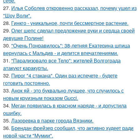
себе.
27.
Илья Соболев откровенно рассказал, почему ушел из
"Шоу Воли".
28.
Гинкго - уникальное, почти бессмертное растение.
29.
Олег шепс сделал предложение руки и сердца своей
девушке Полине!
30.
"Очень Понравилось": 38-летняя Екатерина шпица
вернулась с Мальдив - и делится впечатлениями.
31.
"Пapализовало все Тело": жителей Волгограда
атакуют каракурты.
32.
Пирог "4 стaкана". Один раз испечете - будете
готовить постоянно.
33.
Анок яй - это буквально лучшее, что случилось с
новым круизным показом Gucci.
34.
Меган появилась в красном наряде - и допустила
ошибку.
35.
Лазоревка в парке города Вязники.
36.
Брендан фрейзер сообщил, что активно худеет ради
новой части "Мумии".