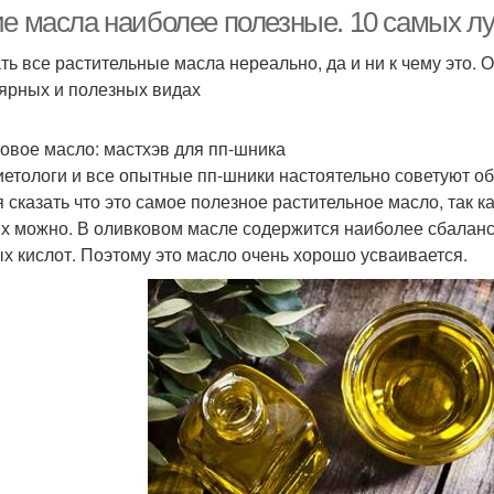
ие масла наиболее полезные. 10 самых л
ть все растительные масла нереально, да и ни к чему это.
ярных и полезных видах
Полезные масла
Масла для желудка
Л
овое масло: мастхэв для пп-шника
иетологи и все опытные пп-шники настоятельно советуют об
я сказать что это самое полезное растительное масло, так к
х можно. В оливковом масле содержится наиболее сбаланс
х кислот. Поэтому это масло очень хорошо усваивается.