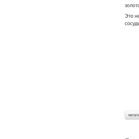
золот
Это н
сосуд
читат