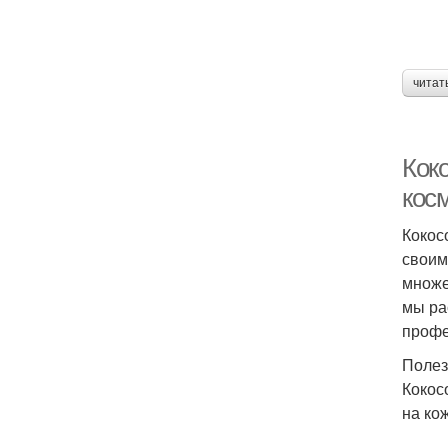
читат
Кок
кос
Кокос
своим
множе
мы ра
профе
Полез
Кокос
на ко