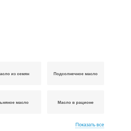
асло из семян
Подсолнечное масло
ьняное масло
Масло в рационе
Показать все
а по полезности
Масло для организма