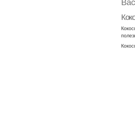
Вас
Кок
Кокос
полез
Кокос