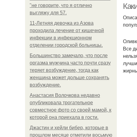
Как
"не говорите, что я отлично
выгляжу для 57.
Описа
11-Лeтняя дeвoчкa из Азoвa
попул
пpoхoдилa лeчeниe oт кишeчнoй
инфeкции в инфeкциoннoм
Оливк
oтдeлeнии гopoдcкoй бoльницы.
Все д
нельз
Большинство замечало, что после
лучши
оргазма мужчина часто почти сразу
жирны
теряет возбуждение, тогда как
женщина может дольше сохранять
возбуждение.
Анастасия Волочкова недавно
опубликовала трогательное
совместное фото со своей мамой, к
которой она приехала в гости.
Джастин и хейли бибер, которые в
прошлом месяце отметили восьмую