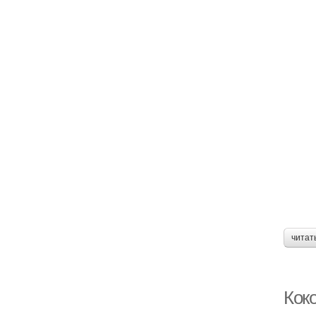
читат
Коко