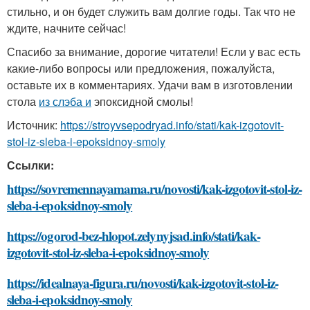
стильно, и он будет служить вам долгие годы. Так что не
ждите, начните сейчас!
Спасибо за внимание, дорогие читатели! Если у вас есть
какие-либо вопросы или предложения, пожалуйста,
оставьте их в комментариях. Удачи вам в изготовлении
стола
из слэба и
эпоксидной смолы!
Источник:
https://stroyvsepodryad.info/stati/kak-izgotovit-
stol-iz-sleba-i-epoksidnoy-smoly
Ссылки:
https://sovremennayamama.ru/novosti/kak-izgotovit-stol-iz-
sleba-i-epoksidnoy-smoly
https://ogorod-bez-hlopot.zelynyjsad.info/stati/kak-
izgotovit-stol-iz-sleba-i-epoksidnoy-smoly
https://idealnaya-figura.ru/novosti/kak-izgotovit-stol-iz-
sleba-i-epoksidnoy-smoly