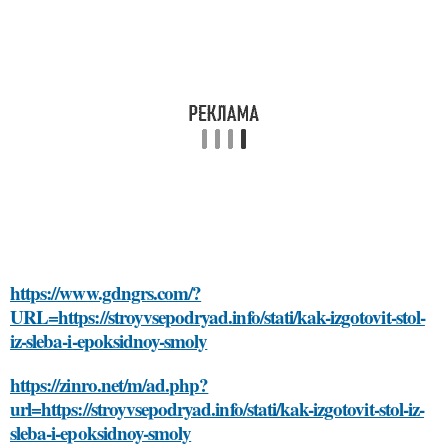
https://www.gdngrs.com/?
URL=https://stroyvsepodryad.info/stati/kak-izgotovit-stol-
iz-sleba-i-epoksidnoy-smoly
https://zinro.net/m/ad.php?
url=https://stroyvsepodryad.info/stati/kak-izgotovit-stol-iz-
sleba-i-epoksidnoy-smoly