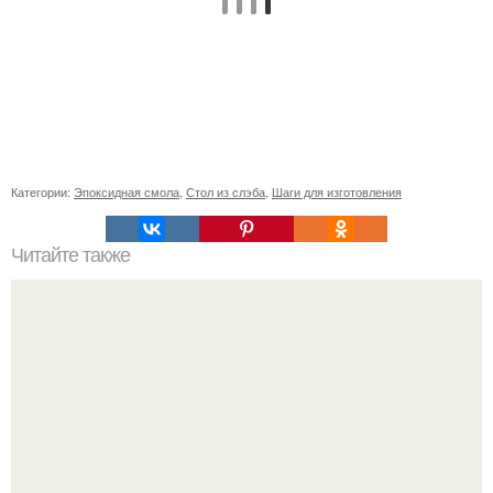
Категории:
Эпоксидная смола
,
Стол из слэба
,
Шаги для изготовления
Читайте также
Восстановление легких после COVID-19: основные
принципы и практики