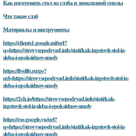
Как изготовить стол из слэба и эпоксидной смолы
Что такое слэб
Материалы и инструменты
https://clients1.google.ml/url?
q=https://stroyvsepodryad.info/stati/kak-izgotovit-stol-iz-
sleba-i-epoksidnoy-smoly
https://livelib.ru/go?
url=https://stroyvsepodryad.info/stati/kak-izgotovit-stol-iz-
sleba-i-epoksidnoy-smoly
https://2ch.io/https://stroyvsepodryad.info/stati/kak-
izgotovit-stol-iz-sleba-i-epoksidnoy-smoly
https://cse.google.vu/url?
q=https://stroyvsepodryad.info/stati/kak-izgotovit-stol-iz-
sleba-i-epoksidnoy-smoly