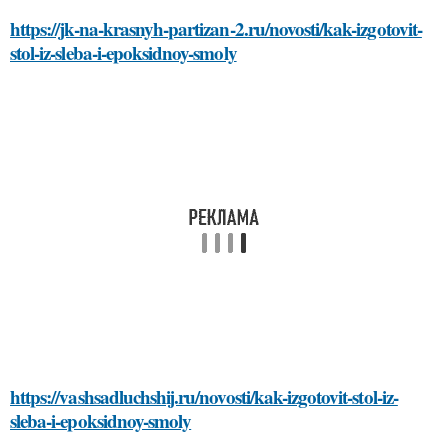
https://jk-na-krasnyh-partizan-2.ru/novosti/kak-izgotovit-
stol-iz-sleba-i-epoksidnoy-smoly
https://vashsadluchshij.ru/novosti/kak-izgotovit-stol-iz-
sleba-i-epoksidnoy-smoly