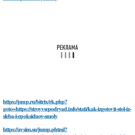
https://pmp.ru/bitrix/rk.php?
goto=https://stroyvsepodryad.info/stati/kak-izgotovit-stol-iz-
sleba-i-epoksidnoy-smoly
https://avsim.su/jump.phtml?