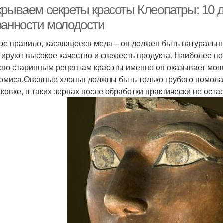
крываем секреты красоты Клеопатры: 10 
ранности молодости
ое правило, касающееся меда – он должен быть натуральн
астительные масла
Масло для кожи
Масл
тируют высокое качество и свежесть продукта. Наиболее п
сно старинным рецептам красоты именно он оказывает мо
рмиса.Овсяные хлопья должны быть только грубого помола, 
аковке, в таких зернах после обработки практически не ост