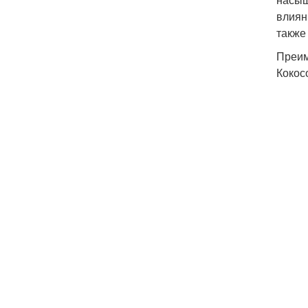
влиян
также
Преим
Кокос