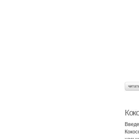
читат
Коко
Введ
Кокос
насыщ