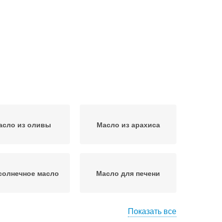
асло из оливы
Масло из арахиса
солнечное масло
Масло для печени
Показать все
ьняное масло
Масло в рационе