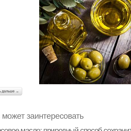
ь дальше →
 может заинтересовать
осовое масло: природный способ сохрани