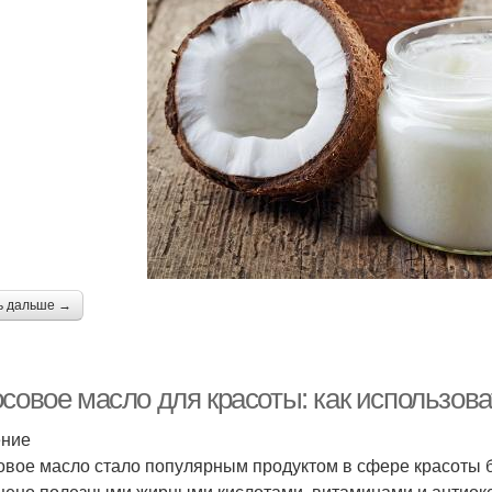
ь дальше →
совое масло для красоты: как использова
ение
овое масло стало популярным продуктом в сфере красоты 
ено полезными жирными кислотами, витаминами и антиокс