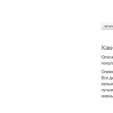
читат
Как
Описа
попул
Оливк
Все д
нельз
лучши
жирны