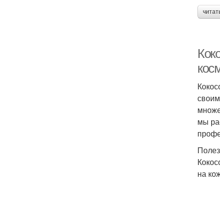
читат
Кок
кос
Кокос
своим
множе
мы ра
профе
Полез
Кокос
на ко