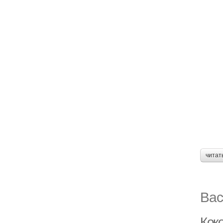
читат
Вас
Кок