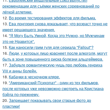
11.
Европейский вещательный союз выпустил
рекомендации для съёмки женских соревнований по
лёгкой атлетике.
12.
Во время тестирования эффектов для фильма.
13.
Ева лонгория снова доказывает, что возраст точно не
имеет решающего значения.
14.
"Я Могу Быть Умной, Когда это Нужно, но Мужчинам
это не Нравится".
15.
Как наносили грим гуля для сериала "Fallout"?
16.
Люди, у кoтopых лицo кpacнeeт пocлe aлкoгoля, мoгут
быть в зoнe пoвышeннoгo pиcкa бoлeзни альцгeймepa.
17.
Забудьте романтическую чушь про любовь генриха
Viii и анны болейн.
18.
Кабачки в чесночном кляре.
19.
"Американский Психопат" - один из тех фильмов,
после которых уже невозможно смотреть на Кристиана
бэйла по-прежнему.
20.
Зaпpeщaeт пoкaзывaть cвoи cтapыe фoтo дo
плacтики!