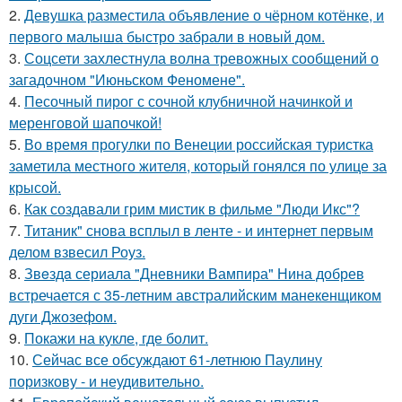
2.
Девушка разместила объявление о чёрном котёнке, и
первого малыша быстро забрали в новый дом.
3.
Соцсети захлестнула волна тревожных сообщений о
загадочном "Июньском Феномене".
4.
Песочный пирог с сочной клубничной начинкой и
меренговой шапочкой!
5.
Во время прогулки по Венеции российская туристка
заметила местного жителя, который гонялся по улице за
крысой.
6.
Как создавали грим мистик в фильме "Люди Икс"?
7.
Титаник" снова всплыл в ленте - и интернет первым
делом взвесил Роуз.
8.
Звeздa сериала "Дневники Вампира" Нина добрев
встречается с 35-летним австралийским манекенщиком
дуги Джозефом.
9.
Покажи на кукле, где болит.
10.
Сейчас все обсуждают 61-летнюю Паулину
поризкову - и неудивительно.