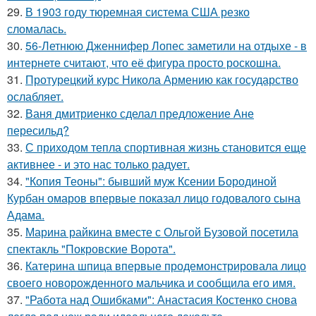
29.
В 1903 году тюремная система США резко
сломалась.
30.
56-Летнюю Дженнифер Лопес заметили на отдыхе - в
интернете считают, что её фигура просто роскошна.
31.
Протурецкий курс Никола Армению как государство
ослабляет.
32.
Ваня дмитриенко сделал предложение Ане
пересильд?
33.
С приходом тепла спортивная жизнь становится еще
активнее - и это нас только радует.
34.
"Копия Теоны": бывший муж Ксении Бородиной
Курбан омаров впервые показал лицо годовалого сына
Адама.
35.
Марина райкина вместе с Ольгой Бузовой посетила
спектакль "Покровские Ворота".
36.
Катерина шпица впервые продемонстрировала лицо
своего новорожденного мальчика и сообщила его имя.
37.
"Работа над Ошибками": Анастасия Костенко снова