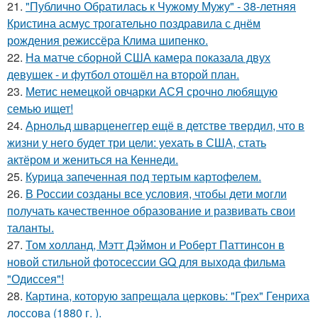
21.
"Публично Обратилась к Чужому Мужу" - 38-летняя
Кристина асмус трогательно поздравила с днём
рождения режиссёра Клима шипенко.
22.
На матче сборной США камера показала двух
девушек - и футбол отошёл на второй план.
23.
Метис немецкой овчарки АСЯ срочно любящую
семью ищет!
24.
Арнольд шварценеггер ещё в детстве твердил, что в
жизни у него будет три цели: уехать в США, стать
актёром и жениться на Кеннеди.
25.
Курица запеченная под тертым картофелем.
26.
В России созданы все условия, чтобы дети могли
получать качественное образование и развивать свои
таланты.
27.
Том холланд, Мэтт Дэймон и Роберт Паттинсон в
новой стильной фотосессии GQ для выхода фильма
"Одиссея"!
28.
Картина, которую запрещала церковь: "Грех" Генриха
лоссова (1880 г. ).