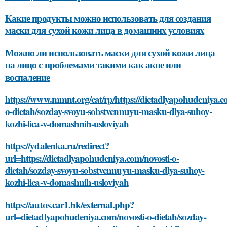
Какие продукты можно использовать для создания
маски для сухой кожи лица в домашних условиях
Можно ли использовать маски для сухой кожи лица
на лицо с проблемами такими как акне или
воспаление
https://www.mmnt.org/cat/rp/https://dietadlyapohudeniya.c
o-dietah/sozday-svoyu-sobstvennuyu-masku-dlya-suhoy-
kozhi-lica-v-domashnih-usloviyah
https://ydalenka.ru/redirect?
url=https://dietadlyapohudeniya.com/novosti-o-
dietah/sozday-svoyu-sobstvennuyu-masku-dlya-suhoy-
kozhi-lica-v-domashnih-usloviyah
https://autos.car1.hk/external.php?
url=dietadlyapohudeniya.com/novosti-o-dietah/sozday-