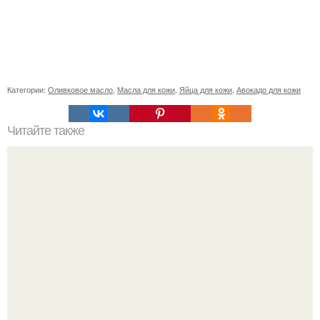
Категории:
Оливковое масло
,
Масла для кожи
,
Яйца для кожи
,
Авокадо для кожи
Читайте также
Как сделать стильную заколку для коротких волос