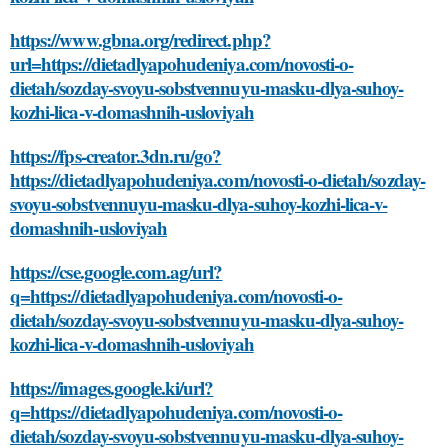
https://www.gbna.org/redirect.php?
url=https://dietadlyapohudeniya.com/novosti-o-
dietah/sozday-svoyu-sobstvennuyu-masku-dlya-suhoy-
kozhi-lica-v-domashnih-usloviyah
https://fps-creator.3dn.ru/go?
https://dietadlyapohudeniya.com/novosti-o-dietah/sozday-
svoyu-sobstvennuyu-masku-dlya-suhoy-kozhi-lica-v-
domashnih-usloviyah
https://cse.google.com.ag/url?
q=https://dietadlyapohudeniya.com/novosti-o-
dietah/sozday-svoyu-sobstvennuyu-masku-dlya-suhoy-
kozhi-lica-v-domashnih-usloviyah
https://images.google.ki/url?
q=https://dietadlyapohudeniya.com/novosti-o-
dietah/sozday-svoyu-sobstvennuyu-masku-dlya-suhoy-