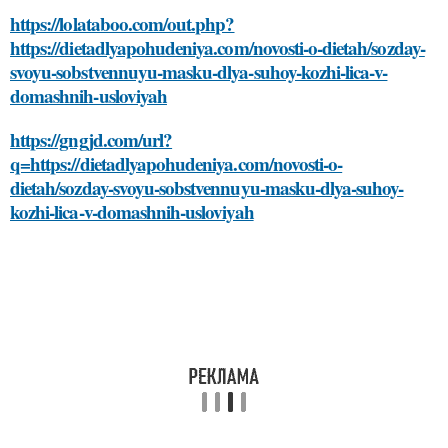
https://lolataboo.com/out.php?
https://dietadlyapohudeniya.com/novosti-o-dietah/sozday-
svoyu-sobstvennuyu-masku-dlya-suhoy-kozhi-lica-v-
domashnih-usloviyah
https://gngjd.com/url?
q=https://dietadlyapohudeniya.com/novosti-o-
dietah/sozday-svoyu-sobstvennuyu-masku-dlya-suhoy-
kozhi-lica-v-domashnih-usloviyah