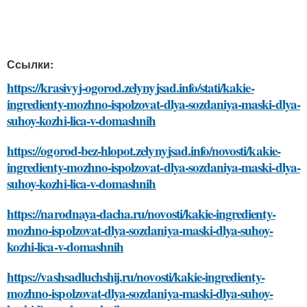
Ссылки:
https://krasivyj-ogorod.zelynyjsad.info/stati/kakie-
ingredienty-mozhno-ispolzovat-dlya-sozdaniya-maski-dlya-
suhoy-kozhi-lica-v-domashnih
https://ogorod-bez-hlopot.zelynyjsad.info/novosti/kakie-
ingredienty-mozhno-ispolzovat-dlya-sozdaniya-maski-dlya-
suhoy-kozhi-lica-v-domashnih
https://narodnaya-dacha.ru/novosti/kakie-ingredienty-
mozhno-ispolzovat-dlya-sozdaniya-maski-dlya-suhoy-
kozhi-lica-v-domashnih
https://vashsadluchshij.ru/novosti/kakie-ingredienty-
mozhno-ispolzovat-dlya-sozdaniya-maski-dlya-suhoy-