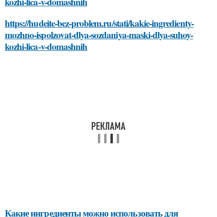
kozhi-lica-v-domashnih
https://hudeite-bez-problem.ru/stati/kakie-ingredienty-
mozhno-ispolzovat-dlya-sozdaniya-maski-dlya-suhoy-
kozhi-lica-v-domashnih
Какие ингредиенты можно использовать для