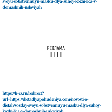
svoyu-sobstvennuyu-masku-dlya-suhoy-kozhi-lica-v-
domashnih-usloviyah
https://h-cs.ru/redirect?
url=https://dietadlyapohudeniya.com/novosti-o-
dietah/sozday-svoyu-sobstvennuyu-masku-dlya-suhoy-
kozhi-lica-v-domashnih-usloviyah