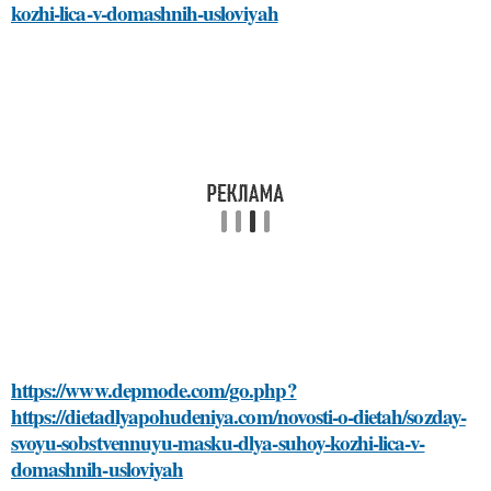
kozhi-lica-v-domashnih-usloviyah
https://www.depmode.com/go.php?
https://dietadlyapohudeniya.com/novosti-o-dietah/sozday-
svoyu-sobstvennuyu-masku-dlya-suhoy-kozhi-lica-v-
domashnih-usloviyah