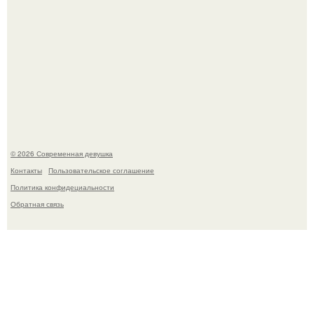
Платье, которое до сих пор вызывает споры спустя годы.
© 2026 Современная девушка
Контакты
Пользовательское соглашение
Политика конфидециальности
Обратная связь