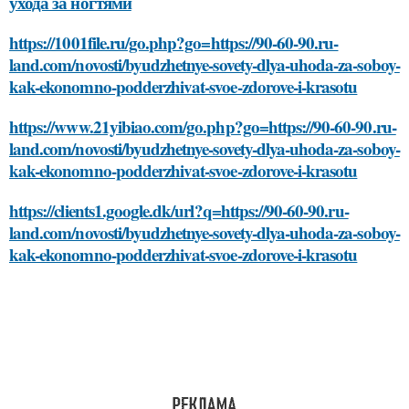
ухода за ногтями
https://1001file.ru/go.php?go=https://90-60-90.ru-
land.com/novosti/byudzhetnye-sovety-dlya-uhoda-za-soboy-
kak-ekonomno-podderzhivat-svoe-zdorove-i-krasotu
https://www.21yibiao.com/go.php?go=https://90-60-90.ru-
land.com/novosti/byudzhetnye-sovety-dlya-uhoda-za-soboy-
kak-ekonomno-podderzhivat-svoe-zdorove-i-krasotu
https://clients1.google.dk/url?q=https://90-60-90.ru-
land.com/novosti/byudzhetnye-sovety-dlya-uhoda-za-soboy-
kak-ekonomno-podderzhivat-svoe-zdorove-i-krasotu