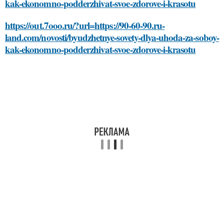
kak-ekonomno-podderzhivat-svoe-zdorove-i-krasotu
https://out.7ooo.ru/?url=https://90-60-90.ru-
land.com/novosti/byudzhetnye-sovety-dlya-uhoda-za-soboy-
kak-ekonomno-podderzhivat-svoe-zdorove-i-krasotu