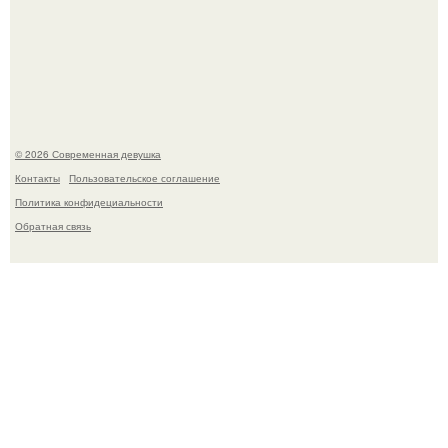
Кристина асмус опубликовала пляжные фото с 12-
летней дочерью от Гарика Харламова.
© 2026 Современная девушка
Контакты
Пользовательское соглашение
Политика конфидециальности
Обратная связь