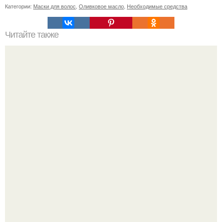
Категории:
Маски для волос
,
Оливковое масло
,
Необходимые средства
Читайте также
Скандинавская ходьба: эффективный метод лечебной
физкультуры