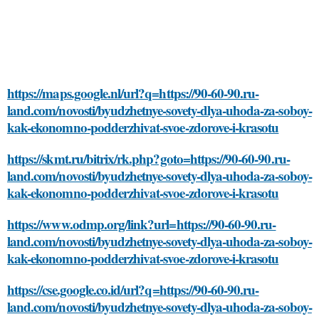
https://maps.google.nl/url?q=https://90-60-90.ru-
land.com/novosti/byudzhetnye-sovety-dlya-uhoda-za-soboy-
kak-ekonomno-podderzhivat-svoe-zdorove-i-krasotu
https://skmt.ru/bitrix/rk.php?goto=https://90-60-90.ru-
land.com/novosti/byudzhetnye-sovety-dlya-uhoda-za-soboy-
kak-ekonomno-podderzhivat-svoe-zdorove-i-krasotu
https://www.odmp.org/link?url=https://90-60-90.ru-
land.com/novosti/byudzhetnye-sovety-dlya-uhoda-za-soboy-
kak-ekonomno-podderzhivat-svoe-zdorove-i-krasotu
https://cse.google.co.id/url?q=https://90-60-90.ru-
land.com/novosti/byudzhetnye-sovety-dlya-uhoda-za-soboy-