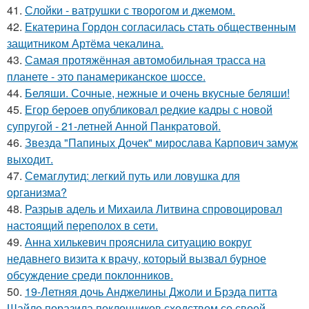
41.
Слойки - ватрушки с творогом и джемом.
42.
Екатерина Гордон согласилась стать общественным
защитником Артёма чекалина.
43.
Самая протяжённая автомобильная трасса на
планете - это панамериканское шоссе.
44.
Беляши. Сочные, нежные и очень вкусные беляши!
45.
Егор бероев опубликовал редкие кадры с новой
супругой - 21-летней Анной Панкратовой.
46.
Звезда "Папиных Дочек" мирослава Карпович замуж
выходит.
47.
Семаглутид: легкий путь или ловушка для
организма?
48.
Разрыв адель и Михаила Литвина спровоцировал
настоящий переполох в сети.
49.
Анна хилькевич прояснила ситуацию вокруг
недавнего визита к врачу, который вызвал бурное
обсуждение среди поклонников.
50.
19-Летняя дочь Анджелины Джоли и Брэда питта
Шайло поразила поклонников сходством со своей