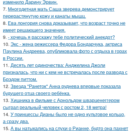
изменило Дарину Эрвин.
7.
Многодетная мать Саша зверева демонстрирует
перерастянутую кожу и канаты мышц.
8.
Ева лонгория снова доказывает, что возраст точно не
имеет решающего значения.
9.
- хочешь я расскажу тебе политический анекдот?
10.
Экс - жена режиссера Федора Бондарчука, актриса
Паулина Андреева, опубликовала фото с отдыха в горах
в России.
11.
Десять лет одиночества: Анджелина Джоли
призналась, что ни с кем не встречалась после развода с
Брэдом питтом.
12.
Звезда "Ранеток" Анна руднева впервые показала
будущего отца своего ребёнка.
13.
Хищника в фильме с Арнольдом шварценеггером
сыграл реальный человек с ростом 2, 18 метра!
14.
У принцессы Дианы было не одно культовое кольцо,
а сразу два.
15.
А вы натыкались на слухи о Рианне, будто она пахнет