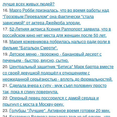
лучше всех живых людей?
16.
Марго Робби призналась, что во время работы над
"Грозовым Перевалом" она фактически "стала
зависимой" от актера Джейкоба элорди.
17.
52-Летняя актриса Ксения Раппопорт заявила, что в
российском кино нет места для женщин после 50 лет.
18.
Мария кожевникова побрилась налысо ради роли в
фильме "Батальон Смерти".
19.
Детское меню - творожно - банановый десерт с
печеньем - быстро, вкусно, сытно.
20.
Центральный защитник "Бетиса" Марк бартра вместе
со своей девушкой подошёл к отношениям с
неожиданной серьёзностью - вплоть до формальностей.
21.
Сделала вчера к супу - муж съел половину просто
так, пока я спину повернула.
22.
Оперный певец поссорился с дамой сердца и
прыгнул с моста в Москву-реку.
23.
Голубцы "Лучшие". Активное время готовки 20 мин.
24.
Екатерина Волкова пожалела только об одном - что