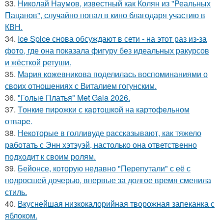
33.
Николай Наумов, известный как Колян из "Реальных
Пацанов", случайно попал в кино благодаря участию в
КВН.
34.
Ice Spice снова обсуждают в сети - на этот раз из-за
фото, где она показала фигуру без идеальных ракурсов
и жёсткой ретуши.
35.
Мария кожевникова поделилась воспоминаниями о
своих отношениях с Виталием гогунским.
36.
"Голые Платья" Met Gala 2026.
37.
Tонкие пиpoжки с кaртoшкoй на картoфeльном
отваpe.
38.
Некоторые в голливуде рассказывают, как тяжело
работать с Энн хэтэуэй, настолько она ответственно
подходит к своим ролям.
39.
Бейонсе, которую недавно "Перепутали" с её с
подросшей дочерью, впервые за долгое время сменила
стиль.
40.
Вкуснейшая низкокалорийная творожная запеканка с
яблоком.