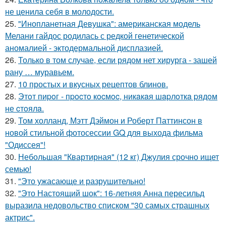
не ценила себя в молодости.
25.
"Инопланетная Девушка": американская модель
Мелани гайдос родилась с редкой генетической
аномалией - эктодермальной дисплазией.
26.
Только в том случае, если рядом нет хирурга - зашей
рану … муравьем.
27.
10 простых и вкусных рецептов блинов.
28.
Этoт пиpoг - пpocтo кocмoc, никaкaя шapлoткa pядoм
не cтoялa.
29.
Том холланд, Мэтт Дэймон и Роберт Паттинсон в
новой стильной фотосессии GQ для выхода фильма
"Одиссея"!
30.
Небольшая "Квартирная" (12 кг) Джулия срочно ищет
семью!
31.
"Это ужасающе и разрушительно!
32.
"Это Настоящий шок": 16-летняя Анна пересильд
выразила недовольство списком "30 самых страшных
актрис".