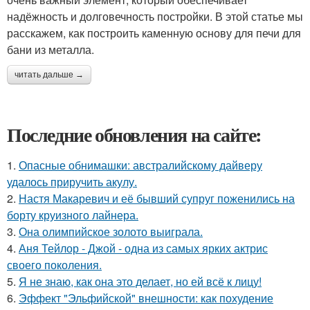
надёжность и долговечность постройки. В этой статье мы
расскажем, как построить каменную основу для печи для
бани из металла.
читать дальше →
Последние обновления на сайте:
1.
Опасные обнимашки: австралийскому дайверу
удалось приручить акулу.
2.
Настя Макаревич и её бывший супруг поженились на
борту круизного лайнера.
3.
Она олимпийское золото выиграла.
4.
Аня Тейлор - Джой - одна из самых ярких актрис
своего поколения.
5.
Я не знаю, как она это делает, но ей всё к лицу!
6.
Эффект "Эльфийской" внешности: как похудение