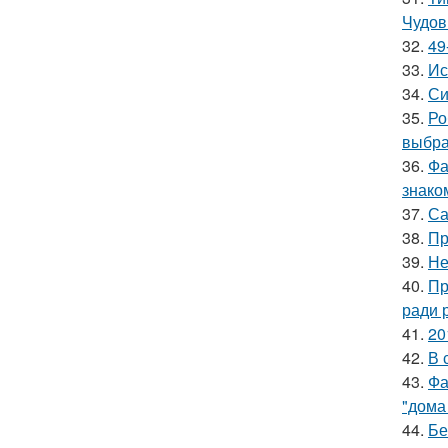
Чудов
32.
49
33.
Ис
34.
Си
35.
Ро
выбра
36.
Фа
знако
37.
Са
38.
Пр
39.
Не
40.
Пр
ради 
41.
20
42.
В 
43.
Фа
"дома
44.
Бе