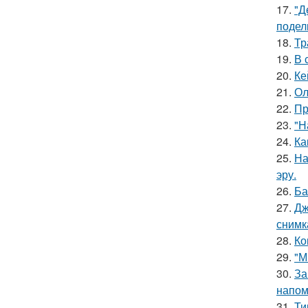
17.
"Д
подел
18.
Тр
19.
В 
20.
Ке
21.
Ол
22.
Пр
23.
"Н
24.
Ка
25.
На
эру.
26.
Ба
27.
Дж
снимк
28.
Ко
29.
"М
30.
За
напом
31.
Ти