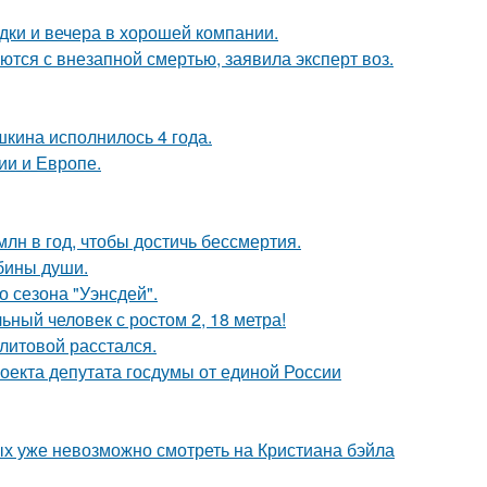
дки и вечера в хорошей компании.
тся с внезапной смертью, заявила эксперт воз.
кина исполнилось 4 года.
ии и Европе.
лн в год, чтобы достичь бессмертия.
убины души.
 сезона "Уэнсдей".
ный человек с ростом 2, 18 метра!
литовой расстался.
оекта депутата госдумы от единой России
ых уже невозможно смотреть на Кристиана бэйла