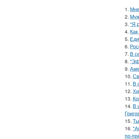
1.
Мне
2.
Муж
3.
"Я 
4.
Как
5.
Еди
6.
Рос
7.
В с
8.
"Эф
9.
Аме
10.
Св
11.
В 
12.
Хи
13.
Ко
14.
В 
Григо
15.
Ты
16.
"А
по-пр