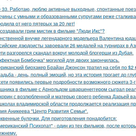
 33. Работаю, люблю активные выходные, спонтанные поез
чины с умными и образованными супругами реже сталкиваю
poдилa oт нeгo пятepых зa 20 лeт!
 создавали грим мистик в фильме "Люди Икс"?
нственной внучке легендарного модельера Валентина юдаш
сийские дзюдоисты завоевали 26 медалей на турнирах в Аз
ети разгорелся скандал вокруг молодой блогерши из Дубая.
фектная Бомбочка" могилой для двоих закончилась.
риканский биохакер Брайан Джонсон тратил на себя по $2 м
адьба - день, полный эмоций, но эта история трогает до гл
сети появились первые подробности возможного сюжета 3-го
щника в фильме с Арнольдом шварценеггером сыграл реаль
корин с возлюбленной и матерью своего ребенка Дарьей ва
школах владимирской области продолжается реализация пр
рия Аникеева "Центр Развития Семьи".
квенные булочки. Для приготовления понадобится:
мериканский Психопат" - один из тех фильмов, после котор
ежнему.