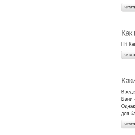
читат
Как
H1 Ка
читат
Как
Введ
Бани 
Однак
для б
читат