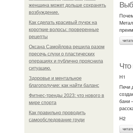
Выб
женщина может дольше сохранять
возбуждение.
Почем
Метал
Как сделать красивый пучок на
преим
короткие волосы: проверенные
рецепты
читат
Оксана Самойлова решила разом
пресечь слухи о пластических
операциях и публично прояснила
Что
ситуацию.
H1
Здоровье и ментальное
благополучие: как найти баланс
Печи 
созда
Фитнес-тренды 2023: что нового в
бани 
мире спорта
расск
Как правильно проводить
H2
самообследование груди
читат