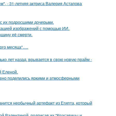
", - 31-летняя актриса Валерия Астапова
 с их подросшими дочерьми.
ерацией изображений с помощью ИИ.
вщину её смерти.
вого месяца"….
ко лет назад, врывается в свою новую прайм -
й Еленой.
едавно поделились яркими и атмосферными
анится необычный артефакт из Египта, который
ой Валентиной, подписав их "Красавицы и