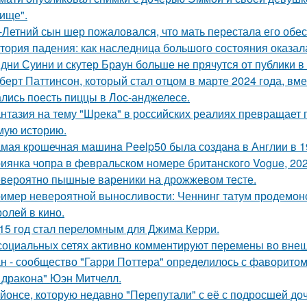
ище".
-Летний сын шер пожаловался, что мать перестала его обес
тория падения: как наследница большого состояния оказала
дни Суини и скутер Браун больше не прячутся от публики в 
берт Паттинсон, который стал отцом в марте 2024 года, вм
лись поесть пиццы в Лос-анджелесе.
нтазия на тему "Шрека" в российских реалиях превращает г
мую историю.
мая крошечная машинa Peelp50 была созданa в Англии в 19
иянка чопра в февральском номере британского Vogue, 202
вероятно пышные вареники на дрожжевом тесте.
имер невероятной выносливости: Ченнинг татум продемон
ролей в кино.
15 год стал переломным для Джима Керри.
социальных сетях активно комментируют перемены во вне
н - сообщество "Гарри Поттера" определилось с фаворитом 
 дракона" Юэн Митчелл.
йонсе, которую недавно "Перепутали" с её с подросшей до