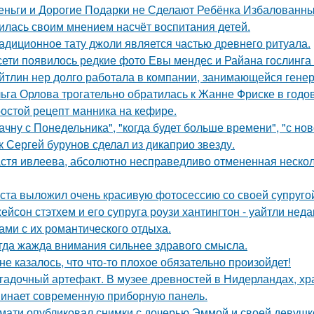
еньги и Дорогие Подарки не Сделают Ребёнка Избалованным
илась своим мнением насчёт воспитания детей.
адиционное тату джоли является частью древнего ритуала.
сети появилось редкие фото Евы мендес и Райана гослинга
йтлин нер долго работала в компании, занимающейся ген
ьга Орлова трогательно обратилась к Жанне Фриске в годо
остой рецепт манника на кефире.
ачну с Понедельника", "когда будет больше времени", "с но
к Сергей бурунов сделал из дикаприо звезду.
стя ивлеева, абсолютно несправедливо отмененная несколь
ста выложил очень красивую фотосессию со своей супруго
ейсон стэтхем и его супруга роузи хантингтон - уайтли н
ами с их романтического отдыха.
гда жажда внимания сильнее здравого смысла.
не казалось, что что-то плохое обязательно произойдет!
гадочный артефакт. В музее древностей в Нидерландах, хр
инает современную приборную панель.
мати опубликовал снимки с дочерью Эммой и своей девушк