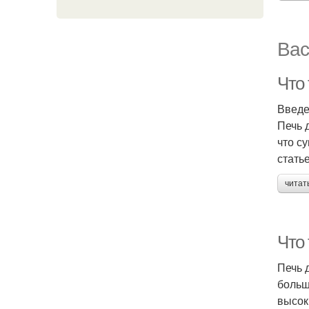
Вас
Что 
Введ
Печь 
что с
стать
читат
Что
Печь 
больш
высок