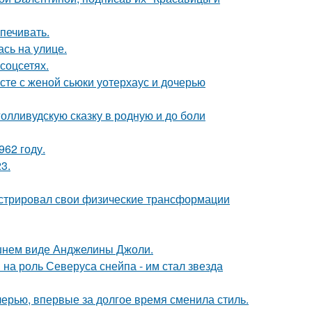
печивать.
сь на улице.
соцсетях.
есте с женой сьюки уотерхаус и дочерью
олливудскую сказку в родную и до боли
62 году.
3.
стрировал свои физические трансформации
шнем виде Анджелины Джоли.
на роль Северуса снейпа - им стал звезда
черью, впервые за долгое время сменила стиль.