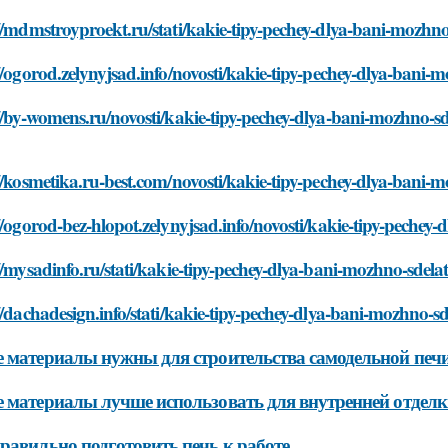
//mdmstroyproekt.ru/stati/kakie-tipy-pechey-dlya-bani-mozhno
//ogorod.zelynyjsad.info/novosti/kakie-tipy-pechey-dlya-bani-
//by-womens.ru/novosti/kakie-tipy-pechey-dlya-bani-mozhno-s
//kosmetika.ru-best.com/novosti/kakie-tipy-pechey-dlya-bani-
//ogorod-bez-hlopot.zelynyjsad.info/novosti/kakie-tipy-pechey
//mysadinfo.ru/stati/kakie-tipy-pechey-dlya-bani-mozhno-sdela
//dachadesign.info/stati/kakie-tipy-pechey-dlya-bani-mozhno-s
 материалы нужны для строительства самодельной печи
 материалы лучше использовать для внутренней отделк
равильно подготовить печь к работе