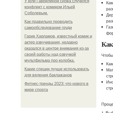
У юли Гаврилиной снова случился
Кам
конфликт с комиком Ильей
раз
Соболевым.
Дер
раз
Как правильно проводить
Газ
самообследование груди
фо
Гарик Харламов, известный комик и
Как
актер озвучивания, недавно
оказался в центре внимания из-за
своей работы над озвучкой
Чтобы
мультфильма про колобка.
Кам
Какие специи лучше использовать
Мат
для вяления баклажанов
стр
Инс
Фитнес-тренды 2023: что нового в
стр
мире спорта
Проце
1. Вы