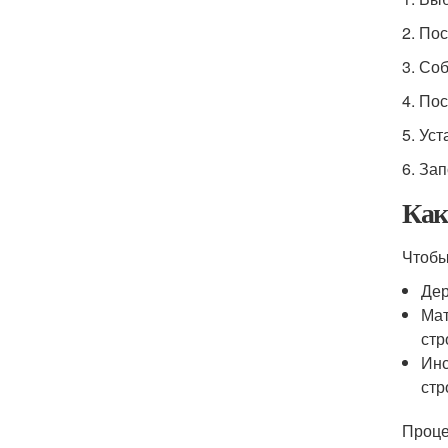
2. По
3. Со
4. По
5. Ус
6. Зап
Как
Чтобы
Дер
Мат
стр
Инс
стр
Проце