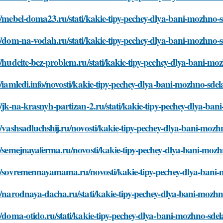
//mebel-doma23.ru/stati/kakie-tipy-pechey-dlya-bani-mozhno-
//dom-na-vodah.ru/stati/kakie-tipy-pechey-dlya-bani-mozhno-
//hudeite-bez-problem.ru/stati/kakie-tipy-pechey-dlya-bani-mo
//iamledi.info/novosti/kakie-tipy-pechey-dlya-bani-mozhno-sde
//jk-na-krasnyh-partizan-2.ru/stati/kakie-tipy-pechey-dlya-ba
//vashsadluchshij.ru/novosti/kakie-tipy-pechey-dlya-bani-mozh
//semejnayaferma.ru/novosti/kakie-tipy-pechey-dlya-bani-mozh
://sovremennayamama.ru/novosti/kakie-tipy-pechey-dlya-bani-
//narodnaya-dacha.ru/stati/kakie-tipy-pechey-dlya-bani-mozhn
//doma-otido.ru/stati/kakie-tipy-pechey-dlya-bani-mozhno-sde