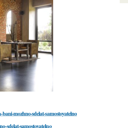
lya-bani-mozhno-sdelat-samostoyatelno
hno-sdelat-samostoyatelno