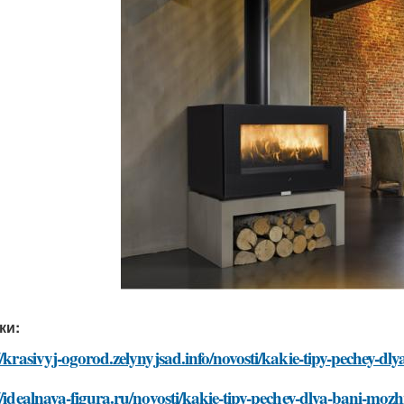
ки:
//krasivyj-ogorod.zelynyjsad.info/novosti/kakie-tipy-pechey-d
//idealnaya-figura.ru/novosti/kakie-tipy-pechey-dlya-bani-moz