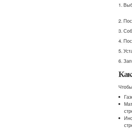
1. Вы
2. По
3. Со
4. По
5. Ус
6. Зап
Как
Чтобы
Газ
Мат
стр
Инс
стр