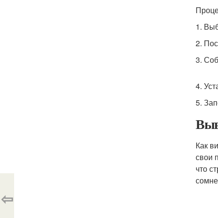
Проце
1. Вы
2. По
3. Со
4. Ус
5. Зап
Выв
Как в
свои 
что с
сомне
⇦