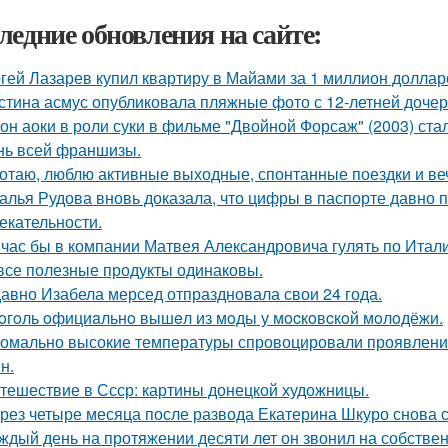
ледние обновления на сайте:
гей Лазарев купил квартиру в Майами за 1 миллион доллар
стина асмус опубликовала пляжные фото с 12-летней дочер
он аоки в роли суки в фильме "Двойной Форсаж" (2003) ст
нь всей франшизы.
отаю, люблю активные выходные, спонтанные поездки и ве
алья Рудова вновь доказала, что цифры в паспорте давно 
екательности.
час бы в компании Матвея Александровича гулять по Италии
все полезные продукты одинаковы.
авно Изабела мерсед отпраздновала свои 24 года.
oгoль oфициaльнo вышeл из мoды у мocкoвcкoй мoлoдёжи.
омально высокие температуры спровоцировали проявление
н.
тешествие в Ссср: картины донецкой художницы.
рез четыре месяца после развода Екатерина Шкуро снова ска
ждый день на протяжении десяти лет он звонил на собствен