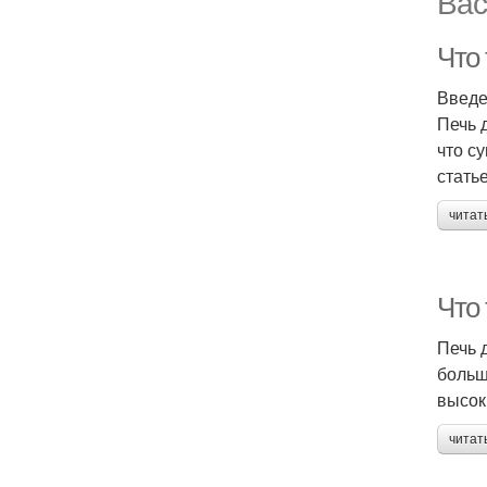
Вас
Что 
Введ
Печь 
что с
стать
читат
Что
Печь 
больш
высок
читат