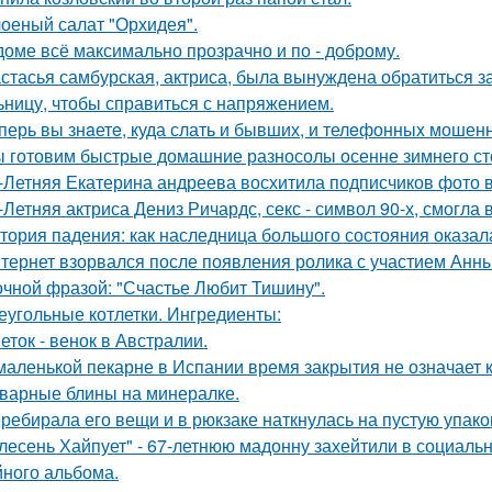
оеный салат "Орхидея".
доме всё максимально прозрачно и по - доброму.
стасья самбурская, актриса, была вынуждена обратиться з
ьницу, чтобы справиться с напряжением.
перь вы знaетe, куда слать и бывших, и телeфонныx мошен
 готовим быстрые домашние разносолы осенне зимнего ст
-Летняя Екатерина андреева восхитила подписчиков фото в
-Летняя актриса Дениз Ричардс, секс - символ 90-х, смогла
тория падения: как наследница большого состояния оказала
тернет взорвался после появления ролика с участием Анн
очной фразой: "Счастье Любит Тишину".
еугольные котлетки. Ингредиенты:
еток - венок в Австралии.
маленькой пекарне в Испании время закрытия не означает к
варные блины на минералке.
ребирала его вещи и в рюкзаке наткнулась на пустую упаковк
лесень Хайпует" - 67-летнюю мадонну захейтили в социальн
йного альбома.