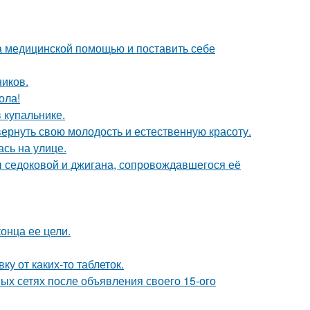
а медицинской помощью и поставить себе
ников.
ола!
 купальнике.
 вернуть свою молодость и естественную красоту.
сь на улице.
ы седоковой и джигана, сопровождавшегося её
онца ее цели.
у от каких-то таблеток.
ых сетях после объявления своего 15-ого