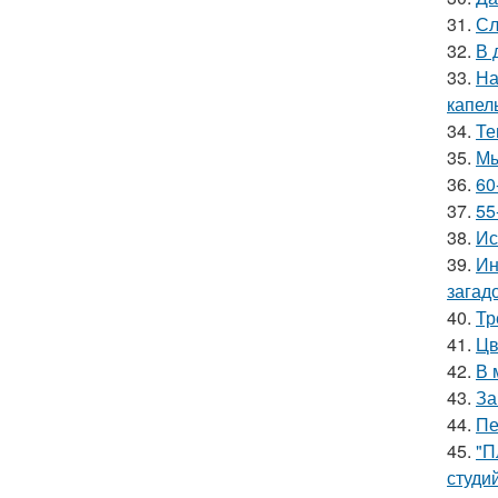
31.
Сл
32.
В 
33.
На
капел
34.
Те
35.
Мы
36.
60
37.
55
38.
Ис
39.
Ин
загад
40.
Тр
41.
Цв
42.
В 
43.
За
44.
Пе
45.
"П
студи