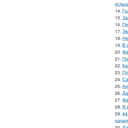
услыш
14.
Го
15.
Зa
16.
Пе
17.
Эм
18.
Не
19.
В 
20.
Фа
21.
По
22.
Ка
23.
Пл
24.
Са
25.
Ан
26.
Да
27.
Фа
28.
Я 
29.
44
начал
30.
Да