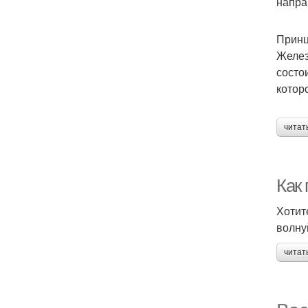
напра
Принц
Желез
состо
которо
читат
Как
Хотит
волну
читат