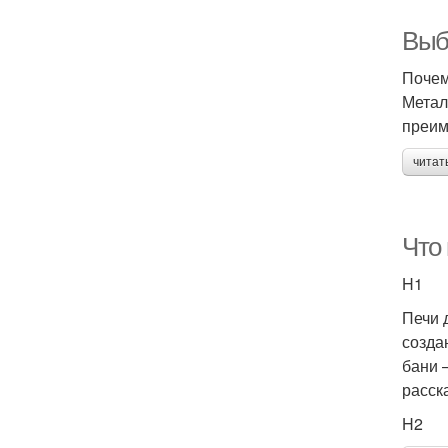
Выб
Почем
Метал
преим
читат
Что
H1
Печи 
созда
бани 
расск
H2