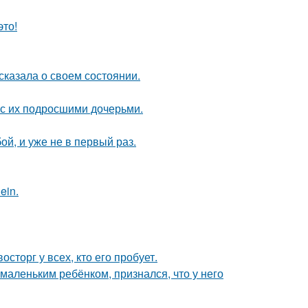
это!
сказала о своем состоянии.
 с их подросшими дочерьми.
й, и уже не в первый раз.
ein.
сторг у всех, кто его пробует.
маленьким ребёнком, признался, что у него