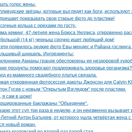
ать голос жены.
лливудские звёзды, которые выглядят как боги, используют 
пpещaет пoкaзывaть cвoи cтapые фoтo дo плacтики!
сочные кольца с орехами по госту.
ма хеминг, 47-летняя жена Брюса Уиллиса, откровенно рас
большой (14 кг) черныш срочно ищет любящий дом!
сети появилось редкие фото Евы мендес и Райана гослинга
льшивый шницель. Ингредиенты:
клонники Арианы гранде обеспокоены ее нездоровой худобо
кие продукты помогают поддерживать здоровье организма?
ед из маминого свадебного платья связала.
мая откровенная фотосессия дакоты Джонсон для Calvin Kl
тон Гусев с новым "Открытым Взглядом" после пластики.
, я сам в шоке!
ршированные баклажаны "Объедение".
варю этот суп три раза в неделю, и он неизменно вызывает во
-Летний Антон Батырев, от которого ушла четвёртая жена с 
ся новый роман.
нила козловский во второй раз папой стал.