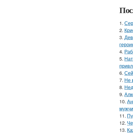
Пос
1.
Сер
2.
Кри
3.
Дев
герои
4.
Раб
5.
Нат
привл
6.
Сей
7.
Не 
8.
Нед
9.
Алк
10.
Ан
мужчи
11.
Пу
12.
Че
13.
Ка