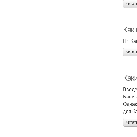
читат
Как
H1 Ка
читат
Как
Введ
Бани 
Однак
для б
читат