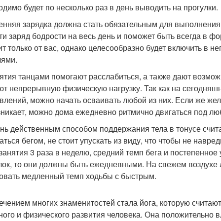
одимо будет по несколько раз в день выводить на прогулки.
ренняя зарядка должна стать обязательным для выполнения
ти заряд бодрости на весь день и поможет быть всегда в ф
ит только от вас, однако целесообразно будет включить в н
лями.
нятия танцами помогают расслабиться, а также дают возмо
ют непрерывную физическую нагрузку. Так как на сегодняш
влений, можно начать осваивать любой из них. Если же жел
зникает, можно дома ежедневно ритмично двигаться под лю
ень действенным способом поддержания тела в тонусе счита
аться бегом, не стоит упускать из виду, что чтобы не навр
 занятия 3 раза в неделю, средний темп бега и постепенное
лок, то они должны быть ежедневными. На свежем воздухе л
овать медленный темп ходьбы с быстрым.
лечением многих знаменитостей стала йога, которую счита
ного и физического развития человека. Она положительно в