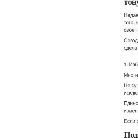
тон
Недав
того,
свое 
Сегод
сдела
1. Из
Многи
Не су
исклю
Единс
измен
Если 
Под