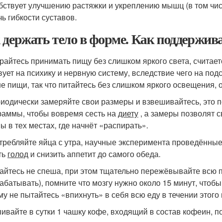
бствует улучшению растяжки и укреплению мышц (в том чис
чь гибкости суставов.
 держать тело в форме. Как поддержи
арайтесь принимать пищу без слишком яркого света, считае
вует на психику и нервную систему, вследствие чего на по
е пищи, так что питайтесь без слишком яркого освещения, 
риодически замеряйте свои размеры и взвешивайтесь, это 
раммы, чтобы вовремя сесть на
диету
, а замеры позволят 
ы в тех местах, где начнёт «распирать».
отребляйте яйца с утра, научные эксперимента проведённые 
ть
голод
и снизить аппетит до самого обеда.
тайтесь не спеша, при этом тщательно пережёвывайте всю пи
абатывать), помните что мозгу нужно около 15 минут, чтоб
му не пытайтесь «впихнуть» в себя всю еду в течении этого
пивайте в сутки 1 чашку кофе, входящий в состав кофеин, п