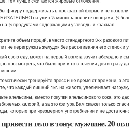
ше, тем лучше сжигаются жировые отложения.
обы фигуру поддерживать в прекрасной форме и не позвол
ОБЯЗАТЕЛЬНО на ужин ½ миски заполните овощами, ¼ белк
о на ¼ продуктами содержащими углеводы и крахмал.
кратите объём порций, вместо стандартного 3-х разового пит
лит не перегружать желудок без растягивания его стенок и 
ткай свою еду, может на первый взгляд звучит абсурдно и 
дно просмотреть, что было принято в течении дня и сразу да
лишним.
стематически тренируйте пресс и не время от времени, а эт
те, что каждый лишний 1кг. на животе, увеличивает нагрузку
шьте апельсины, вместо покупки апельсинового сока, это д
ебляемых калорий, а за это фигура Вам скажет только спаси
оды, которые при чрезмерном употреблении и не достаточно
 привести тело в тонус мужчине. 20 от