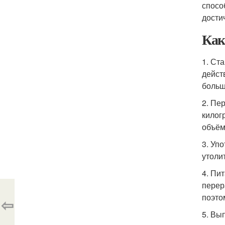
спосо
дости
Как
1. Ст
дейст
больш
2. Пе
килог
объём
3. Уп
утоли
4. Пи
перер
поэто
⇦
5. Вы