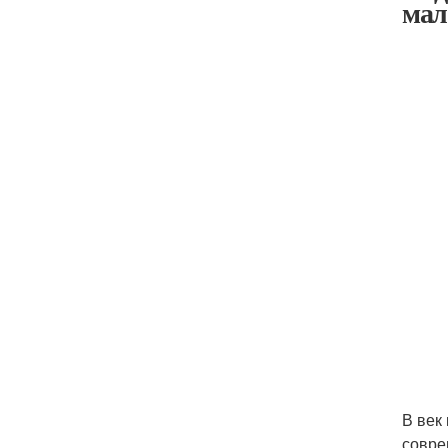
мал
В век
совре