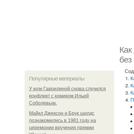
Как
без
Сод
К
Популярные материалы
К
У юли Гаврилиной снова случился
К
конфликт с комиком Ильей
П
Соболевым.
Майкл Джексон и Брук шилдс
познакомились в 1981 году на
церемонии вручения премии