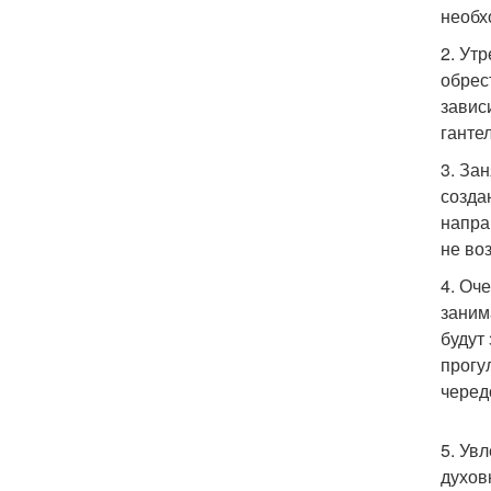
необх
2. Ут
обрес
завис
ганте
3. За
созда
напра
не во
4. Оч
заним
будут
прогу
черед
5. Ув
духов