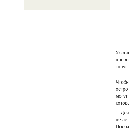
Хорош
прово
тонус
Чтобы
остро
могут
котор
1. Дл
не ле
Полож