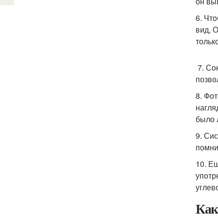
он вы
6. Чт
вид, 
тольк
7. Со
позво
8. Фо
нагля
было 
9. Си
помни
10. Е
употр
углев
Как