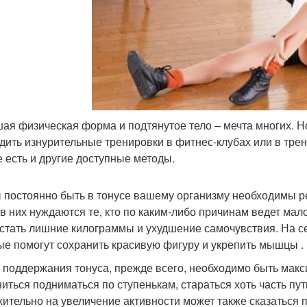
ая физическая форма и подтянутое тело – мечта многих. Н
дить изнурительные тренировки в фитнес-клубах или в трен
е есть и другие доступные методы.
 постоянно быть в тонусе вашему организму необходимы р
 в них нуждаются те, кто по каким-либо причинам ведет ма
 стать лишние килограммы и ухудшение самочувствия. На с
ые помогут сохранить красивую фигуру и укрепить мышцы .
я поддержания тонуса, прежде всего, необходимо быть мак
ниться подниматься по ступенькам, стараться хоть часть пу
ительно на увеличение активности может также сказаться п