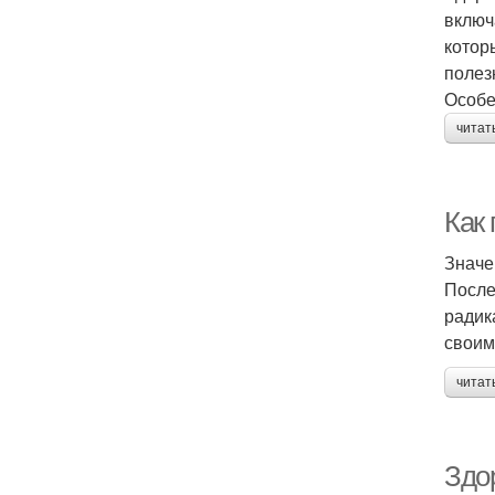
включ
котор
полез
Особе
читат
Как 
Значе
После
радик
своим
читат
Здо