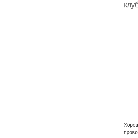
клу
Хорош
прово