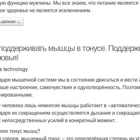
ую функцию мужчины. Мы все знаем, что питание является 
ое здоровье не является исключением.
ь дальше →
 поддерживать мышцы в тонусе. Поддержк
ровья!
s technology
даря мышечной системе мы в состоянии двигаться и вести 
наше настроение, самочувствие и одухотворённость. Поэт
нированными.
е человека лишь немногие мышцы работают в «автоматичес
даря их сокращениям осуществляется дыхание и сокращает
 непосредственных усилий в конкретный момент.
акое тонус мышц?
о говоря, мышечный тонус – это определённая степень их у