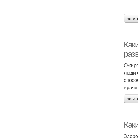
читат
Как
раз
Ожире
люди 
спосо
врачи
читат
Как
Здоро