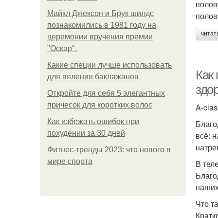
полов
Майкл Джексон и Брук шилдс
полов
познакомились в 1981 году на
читат
церемонии вручения премии
"Оскар".
Какие специи лучше использовать
Как
для вяления баклажанов
здо
Откройте для себя 5 элегантных
причесок для коротких волос
A-clas
Как избежать ошибок при
Благо
похудении за 30 дней
всё: 
натре
Фитнес-тренды 2023: что нового в
мире спорта
В тел
Благо
наших
Что т
Кратк