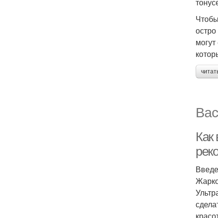
тонус
Чтобы
остро
могут
котор
читат
Вас
Как 
рек
Введ
Жарко
Ультр
сдела
красо