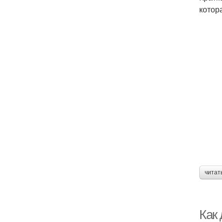
котор
читат
Как 