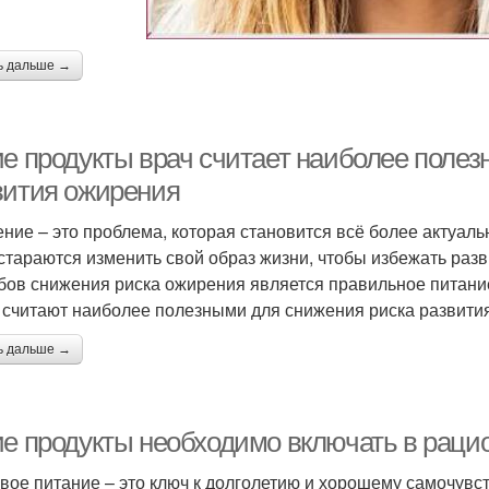
ь дальше →
ие продукты врач считает наиболее поле
вития ожирения
ние – это проблема, которая становится всё более актуаль
стараются изменить свой образ жизни, чтобы избежать разв
бов снижения риска ожирения является правильное питание
 считают наиболее полезными для снижения риска развити
ь дальше →
ие продукты необходимо включать в рацио
вое питание – это ключ к долголетию и хорошему самочувс