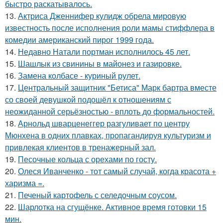
быстро раскатывалось.
13.
Актриса Дженнифер кулидж обрела мировую
известность после исполнения роли мамы стиффлера в
комедии американский пирог 1999 года.
14.
Недавно Натали портман исполнилось 45 лет.
15.
Шашлык из свинины в майонез и газировке.
16.
Замена колбасе - куриный рулет.
17.
Центральный защитник "Бетиса" Марк бартра вместе
со своей девушкой подошёл к отношениям с
неожиданной серьёзностью - вплоть до формальностей.
18.
Арнольд шварценеггер разгуливает по центру
Мюнхена в одних плавках, пропагандируя культуризм и
привлекая клиентов в тренажерный зал.
19.
Песочные кольца с орехами по госту.
20.
Олеся Иванченко - тот самый случай, когда красота +
харизма =.
21.
Печеный картофель с селедочным соусом.
22.
Шарлотка на сгущёнке. Активное время готовки 15
мин.