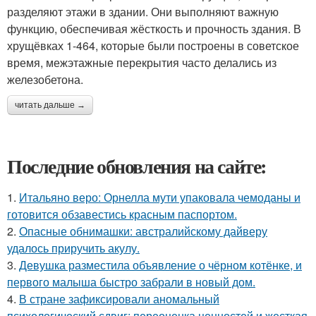
разделяют этажи в здании. Они выполняют важную
функцию, обеспечивая жёсткость и прочность здания. В
хрущёвках 1-464, которые были построены в советское
время, межэтажные перекрытия часто делались из
железобетона.
читать дальше →
Последние обновления на сайте:
1.
Итальяно веро: Орнелла мути упаковала чемоданы и
готовится обзавестись красным паспортом.
2.
Опасные обнимашки: австралийскому дайверу
удалось приручить акулу.
3.
Девушка разместила объявление о чёрном котёнке, и
первого малыша быстро забрали в новый дом.
4.
В стране зафиксировали аномальный
психологический сдвиг: переоценка ценностей и жесткая