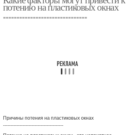
потению на пластиковых окнах
прочность
водостойкость
===============================
Причины потения на пластиковых окнах
----------------------------------------