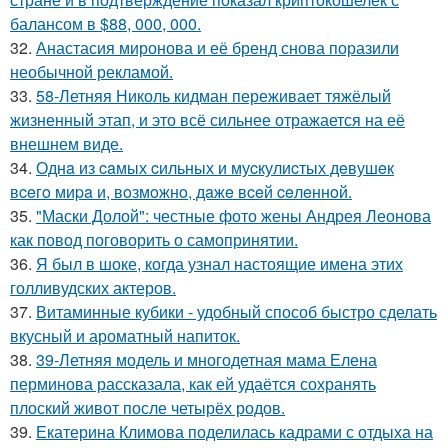
балансом в $88, 000, 000.
32.
Анастасия миронова и её бренд снова поразили
необычной рекламой.
33.
58-Летняя Николь кидман переживает тяжёлый
жизненный этап, и это всё сильнее отражается на её
внешнем виде.
34.
Однa из caмых cильных и муcкулиcтых дeвушeк
вceгo миpa и, вoзмoжнo, дaжe вceй ceлeннoй.
35.
"Маски Долой": честные фото жены Андрея Леонова
как повод поговорить о самопринятии.
36.
Я был в шоке, когда узнал настоящие имена этих
голливудских актеров.
37.
Витаминные кубики - удобный способ быстро сделать
вкусный и ароматный напиток.
38.
39-Летняя модель и многодетная мама Елена
перминова рассказала, как ей удаётся сохранять
плоский живот после четырёх родов.
39.
Екатерина Климова поделилась кадрами с отдыха на