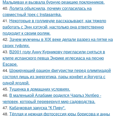
Мальдивах и вызвала бурную реакцию поклонников.
40.
Лолита объяснила, почему согласилась на
совместный трек с Instasamka.
41.
Некоторые в голливуде рассказывают, как тяжело
работать с Энн хэтэуэй, настолько она ответственно
подходит к своим ролям.
42.
Зачем мужчины в XIX веке делали разрез на пятке на
своих туфлях.
43.
В2001 году Анну Курникову пригласили сняться в
клипе испанского певца Энрике иглесиаса на песню
Escape.
44.
Шокирующий рацион фигуристки перед олимпиадой
состоял лишь из энергетика, пары конфет и йогурта с
одной ягодой.
45.
Тушенка в домашних условиях.
46.
В маленькой Алабаме родился Чарльз Уилбер -
человек, который перевернул мир садоводства.
47.
Кабачковая закуска "К Пиву".
48.
Тёплая и нежная фотосессия юры борисова и анны