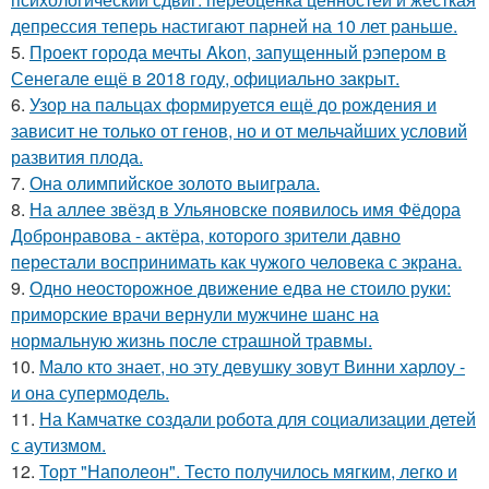
депрессия теперь настигают парней на 10 лет раньше.
5.
Проект города мечты Akon, запущенный рэпером в
Сенегале ещё в 2018 году, официально закрыт.
6.
Узор на пальцах формируется ещё до рождения и
зависит не только от генов, но и от мельчайших условий
развития плода.
7.
Она олимпийское золото выиграла.
8.
На аллее звёзд в Ульяновске появилось имя Фёдора
Добронравова - актёра, которого зрители давно
перестали воспринимать как чужого человека с экрана.
9.
Одно неосторожное движение едва не стоило руки:
приморские врачи вернули мужчине шанс на
нормальную жизнь после страшной травмы.
10.
Мало кто знает, но эту девушку зовут Винни харлоу -
и она супермодель.
11.
На Камчатке создали робота для социализации детей
с аутизмом.
12.
Торт "Наполеон". Тесто получилось мягким, легко и