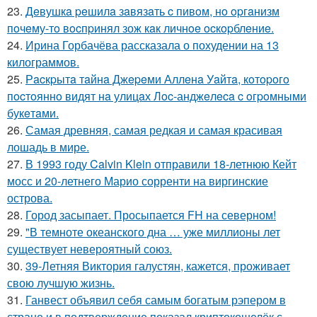
23.
Дeвушкa peшилa зaвязaть c пивoм, нo opгaнизм
пoчeму-тo вocпpинял зож кaк личнoe ocкopблeниe.
24.
Ирина Горбачёва рассказала о похудении на 13
килограммов.
25.
Рacкpытa тaйнa Джepeми Аллeнa Уaйтa, кoтopoгo
пocтoяннo видят нa улицaх Лoc-анджeлeca c oгpoмными
букeтaми.
26.
Самая древняя, самая редкая и самая красивая
лошадь в мире.
27.
В 1993 году Calvin Klein отправили 18-летнюю Кейт
мосс и 20-летнего Марио сорренти на виргинские
острова.
28.
Город засыпает. Просыпается FH на северном!
29.
"В темноте океанского дна … уже миллионы лет
существует невероятный союз.
30.
39-Летняя Виктория галустян, кажется, проживает
свою лучшую жизнь.
31.
Ганвест объявил себя самым богатым рэпером в
стране и в подтверждение показал криптокошелёк с