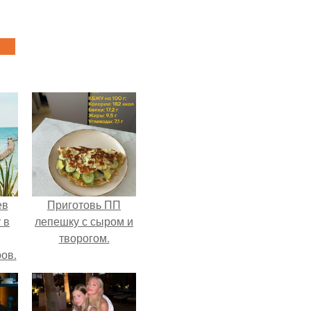
ев
Приготовь ПП
 в
лепешку с сыром и
творогом.
ов.