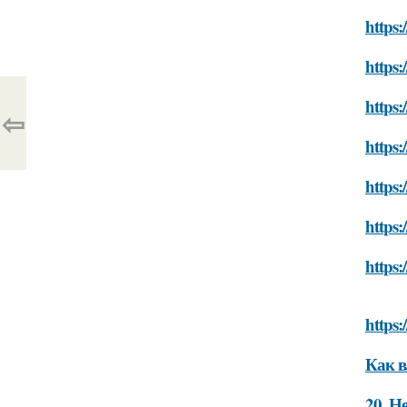
https:
https:
https:
⇦
https:
https:
https:
https:
https:
Как в
20. Н