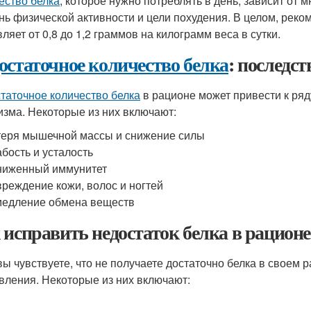
ество белка
, которое нужно потреблять в день, зависит от мн
нь физической активности и цели похудения. В целом, реко
ляет от 0,8 до 1,2 граммов на килограмм веса в сутки.
остаточное количество белка
: последс
таточное количество белка
в рационе может привести к ряд
изма. Некоторые из них включают:
еря мышечной массы и снижение силы
бость и усталость
ниженный иммунитет
реждение кожи, волос и ногтей
едление обмена веществ
 исправить недостаток белка в рационе
вы чувствуете, что не получаете достаточно белка в своем 
вления. Некоторые из них включают: