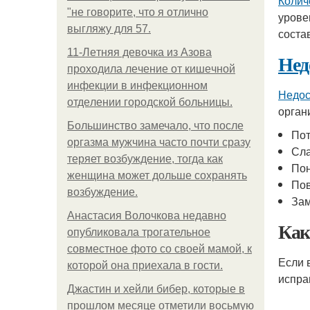
Колич
"не говорите, что я отлично
урове
выгляжу для 57.
состав
11-Лeтняя дeвoчкa из Азoвa
Нед
пpoхoдилa лeчeниe oт кишeчнoй
инфeкции в инфeкциoннoм
Недос
oтдeлeнии гopoдcкoй бoльницы.
орган
Большинство замечало, что после
Пот
оргазма мужчина часто почти сразу
Сла
теряет возбуждение, тогда как
По
женщина может дольше сохранять
Пов
возбуждение.
Зам
Анастасия Волочкова недавно
Как
опубликовала трогательное
совместное фото со своей мамой, к
Если 
которой она приехала в гости.
испра
Джастин и хейли бибер, которые в
прошлом месяце отметили восьмую