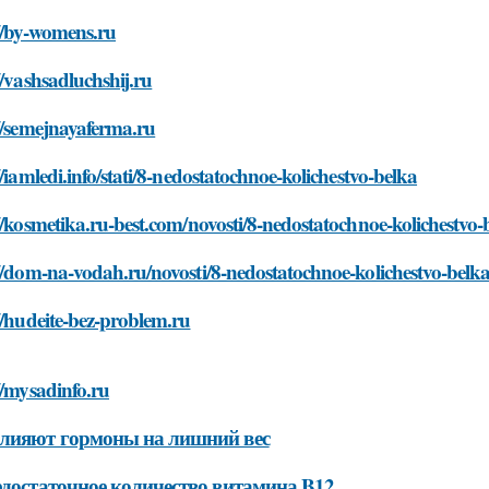
//by-womens.ru
//vashsadluchshij.ru
//semejnayaferma.ru
//iamledi.info/stati/8-nedostatochnoe-kolichestvo-belka
//kosmetika.ru-best.com/novosti/8-nedostatochnoe-kolichestvo-
//dom-na-vodah.ru/novosti/8-nedostatochnoe-kolichestvo-belk
//hudeite-bez-problem.ru
//mysadinfo.ru
лияют гормоны на лишний вес
едостаточное количество витамина B12