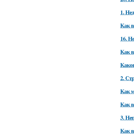
1. Не
Как в
16. Н
Как в
Како
2. Ст
Как м
Как в
3. Не
Как в