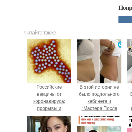
Понр
Читайте также
Российские
В этой истории не
вакцины от
было подпольного
коронавируса:
кабинета и
прорывы и
"Мастера После
достижения
Двухнедельных
у
Курсов".