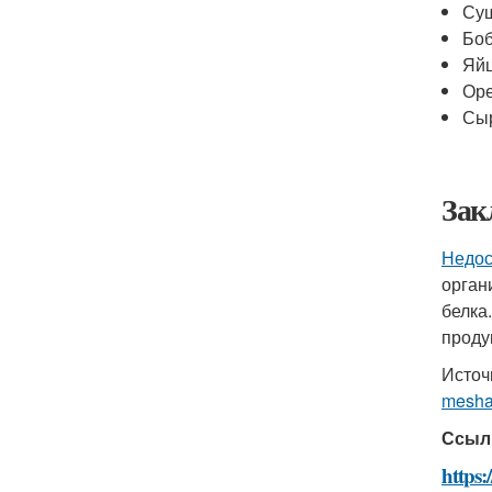
Суш
Бо
Яй
Ор
Сы
Зак
Недос
орган
белка
проду
Источ
mesha
Ссыл
https: