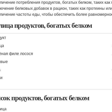
личение потребления продуктов, богатых белком, таких как 
ючение белковых добавок в рацион, таких как протеины или
личение частоты еды, чтобы обеспечить более равномерное
лица продуктов, богатых белком
укт
ца
ная филе лосося
овые
а
хи
сок продуктов, богатых белком
ица