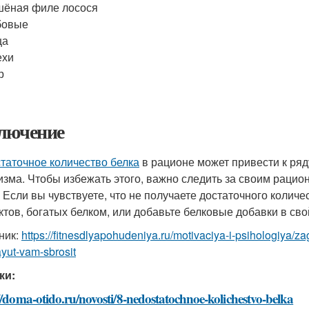
ёная филе лосося
бовые
ца
ехи
р
лючение
таточное количество белка
в рационе может привести к ряд
изма. Чтобы избежать этого, важно следить за своим рацион
. Если вы чувствуете, что не получаете достаточного колич
ктов, богатых белком, или добавьте белковые добавки в сво
ник:
https://fitnesdlyapohudeniya.ru/motivaciya-i-psihologiya/z
yut-vam-sbrosit
ки:
//doma-otido.ru/novosti/8-nedostatochnoe-kolichestvo-belka