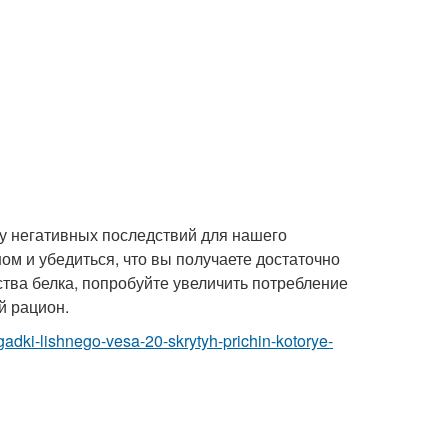
у негативных последствий для нашего
ом и убедиться, что вы получаете достаточно
ества белка, попробуйте увеличить потребление
й рацион.
agadki-lishnego-vesa-20-skrytyh-prichin-kotorye-