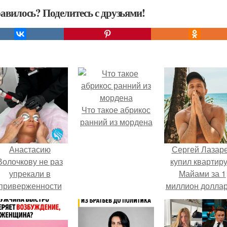
авилось? Поделитесь с друзьями!
Что такое абрикос
ранний из мордена
Анастасию
Сергей Лазар
Волочкову не раз
купил квартиру
упрекали в
Майами за 1
приверженности
миллион доллар
старевшим бьюти -
процедурам.