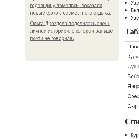
Уве
годовщину помолвки, показали
Вкл
новые фото с совместного отдыха.
Уве
Ольга Дроздова поделилась очень
Таб
личной историей, о которой раньше
почти не говорила.
Прод
Кури
Сушё
Боб
Яйц
Оре
Сыр
Спи
Кур