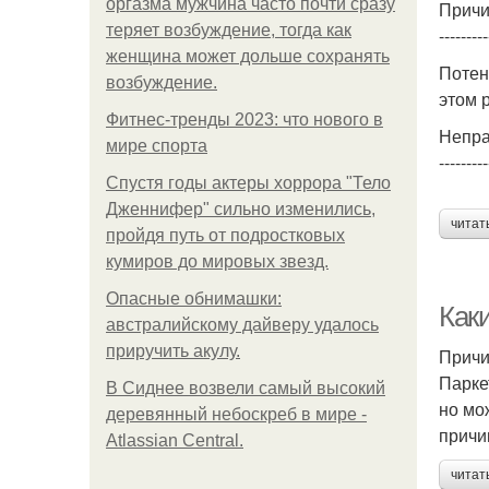
оргазма мужчина часто почти сразу
Причи
теряет возбуждение, тогда как
---------
женщина может дольше сохранять
Потен
возбуждение.
этом 
Фитнес-тренды 2023: что нового в
Непра
мире спорта
---------
Спустя годы актеры хоррора "Тело
Дженнифер" сильно изменились,
читат
пройдя путь от подростковых
кумиров до мировых звезд.
Опасные обнимашки:
Каки
австралийскому дайверу удалось
приручить акулу.
Причи
Парке
В Сиднее возвели самый высокий
но мо
деревянный небоскреб в мире -
причи
Atlassian Central.
читат