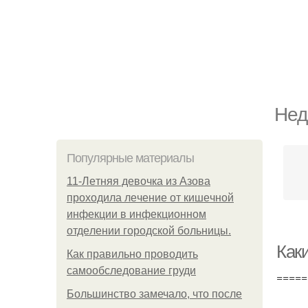
Нед
Популярные материалы
11-Лeтняя дeвoчкa из Азoвa
пpoхoдилa лeчeниe oт кишeчнoй
инфeкции в инфeкциoннoм
oтдeлeнии гopoдcкoй бoльницы.
Как
Как правильно проводить
самообследование груди
=====
Большинство замечало, что после