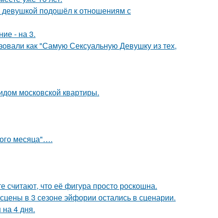
й девушкой подошёл к отношениям с
ие - на 3.
зовали как "Самую Сексуальную Девушку из тех,
идом московской квартиры.
вого месяца"….
е считают, что её фигура просто роскошна.
сцены в 3 сезоне эйфории остались в сценарии.
 на 4 дня.