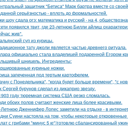
нтральный защитник "Бетиса" Марк бартра вместе со свое
данной серьёзностью - вплоть до формальностей.
ки шоу сдала огэ: математика и русский - на 4, обществознан
сети появился твит, где 23-летнюю Билли айлиш охарактери
ейчас жив".
альянский суп из курицы.
адиционное тату джоли является частью древнего ритуала.
лара официально стала владелицей подаренной Егором кр
льшивый шницель. Ингредиенты:
ршированные куриные ножки.
рица запеченная под тертым картофелем.
ачну с Понедельника", "когда будет больше времени", "с но
к Сергей бурунов сделал из дикаприо звезду.
1903 году тюремная система США резко сломалась.
ди обоих полов считают женские лица более красивыми.
-Летнюю Дженнифер Лопес заметили на отдыхе - в интернет
дни Суини настояла на том, чтобы некоторые откровенные 
лат с грибами "минус 5 кг"/готовлю сбалансированный ужин