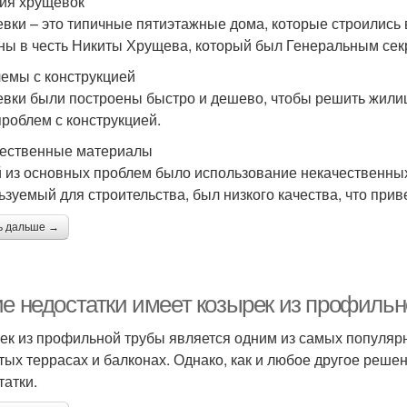
ия хрущевок
вки – это типичные пятиэтажные дома, которые строились в
ны в честь Никиты Хрущева, который был Генеральным сек
емы с конструкцией
вки были построены быстро и дешево, чтобы решить жилищн
проблем с конструкцией.
ественные материалы
 из основных проблем было использование некачественных
ьзуемый для строительства, был низкого качества, что при
ь дальше →
ие недостатки имеет козырек из профиль
ек из профильной трубы является одним из самых популяр
тых террасах и балконах. Однако, как и любое другое реше
татки.