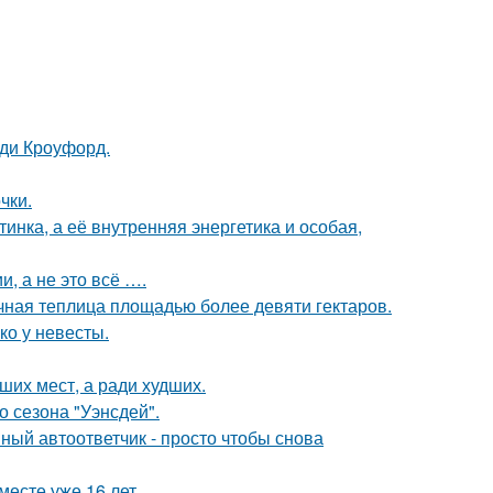
нди Кроуфорд.
чки.
инка, а её внутренняя энергетика и особая,
, а не это всё ….
чная теплица площадью более девяти гектаров.
ко у невесты.
ших мест, а ради худших.
 сезона "Уэнсдей".
ный автоответчик - просто чтобы снова
месте уже 16 лет.