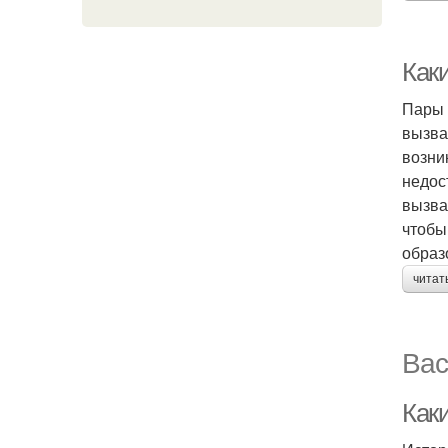
Как
Пары 
вызва
возни
недос
вызва
чтобы
образ
читат
Вас
Как