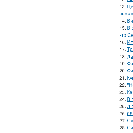
13.
Це
неожи
14.
Ви
15.
В 
кто С
16.
Ит
17.
Тр
18.
Ди
19.
Фа
20.
Фа
21.
Ку
22.
"Н
23.
Ка
24.
В 
25.
Лю
26.
56
27.
Си
28.
Са