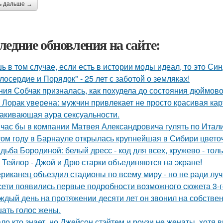
ь дальше →
ледние обновления на сайте:
ь в том случае, если есть в истории моды идеал, то это Си
лосердие и Порядок" - 25 лет с заботой о земляках!
ния Собчак призналась, как похудела до состояния дюймово
 Лорак уверена: мужчин привлекает не просто красивая карт
акивающая аура сексуальности.
час бы в компании Матвея Александровича гулять по Италии
том году в Барнауле открылась крупнейшая в Сибири цвето
дьба Бородиной: белый дресс - код для всех, кружево - толь
 Тейлор - Джой и Дрю старки объединяются на экране!
риканец объездил стадионы по всему миру - но не ради луч
сети появились первые подробности возможного сюжета 3-го
ждый день на протяжении десяти лет он звонил на собствен
ать голос жены.
ло кто знает, но Джейсон стэйтем и роузи не женаты, хотя в