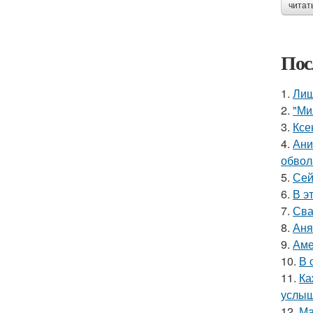
читат
Пос
1.
Лиш
2.
"Ми
3.
Ксе
4.
Ани
обвол
5.
Сей
6.
В э
7.
Сва
8.
Аня
9.
Аме
10.
В 
11.
Ка
услыш
12.
Ма