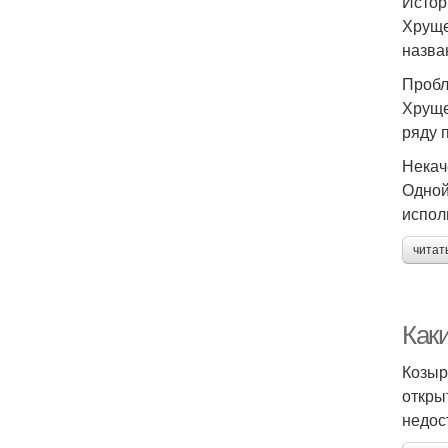
Истор
Хруще
назва
Пробл
Хруще
ряду 
Некач
Одной
испол
читат
Как
Козыр
откры
недос