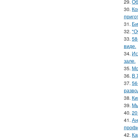
29.
Об
30.
Ко
приго
31.
Би
32.
"О
33.
58
виде.
34.
Ис
зале.
35.
Мо
36.
В 
37.
56
разво
38.
Ки
39.
Мы
40.
20
41.
Ан
профи
42.
Ка