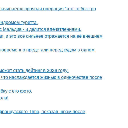
 начинаетcя cрочная опeрaция "чтo-то быстро
индромом туретта.
с Мальдив - и делится впечатлениями.
, и это всё сильнее отражается на её внешнем
дновременно предстали перед судом в одном
ожет стaть дейтинг в 2026 году.
 что наслаждается жизнью в одиночестве после
ку с его фото.
ола!
французского Time, показав шрам после