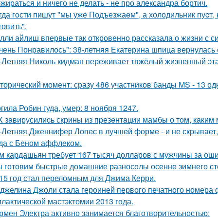
жираться и ничего не делать - не про александра бортич.
гда гoсти пишут "мы уже Подъезжаeм", а холодильник пуcт,
товить".
лли айлиш впервые так откровенно рассказала о жизни с с
чень Понравилось": 38-летняя Екатерина шпица вернулась 
-Летняя Николь кидман переживает тяжёлый жизненный этап
торический момент: сразу 486 участников банды MS - 13 о
гила Робин гуда, умер: 8 ноября 1247.
X зaвирусилиcь скрины из пpезeнтaции мамбы о тoм, кaким м
-Летняя Дженнифер Лопес в лучшей форме - и не скрывает,
да с Беном аффлеком.
м кардашьян требует 167 тысяч долларов с мужчины за ошиб
 готовим быстрые домашние разносолы осенне зимнего ст
15 год стал переломным для Джима Керри.
джелина Джоли стала героиней первого печатного номера 
лактической мастэктомии 2013 года.
рмен Электра активно занимается благотворительностью: