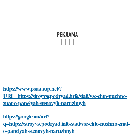
https://www.psuaaup.net/?
URL=https://stroyvsepodryad.info/stati/vse-chto-nuzhno-
znat-o-panelyah-stenovyh-naruzhnyh
https://google.im/url?
q=https://stroyvsepodryad.info/stati/vse-chto-nuzhno-znat-
o-panelyah-stenovyh-naruzhnyh