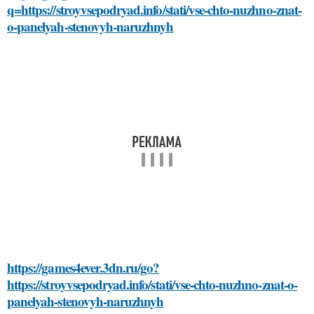
q=https://stroyvsepodryad.info/stati/vse-chto-nuzhno-znat-
o-panelyah-stenovyh-naruzhnyh
https://games4ever.3dn.ru/go?
https://stroyvsepodryad.info/stati/vse-chto-nuzhno-znat-o-
panelyah-stenovyh-naruzhnyh