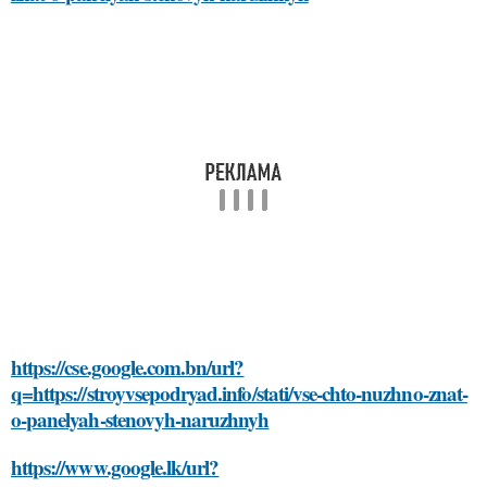
https://cse.google.com.bn/url?
q=https://stroyvsepodryad.info/stati/vse-chto-nuzhno-znat-
o-panelyah-stenovyh-naruzhnyh
https://www.google.lk/url?