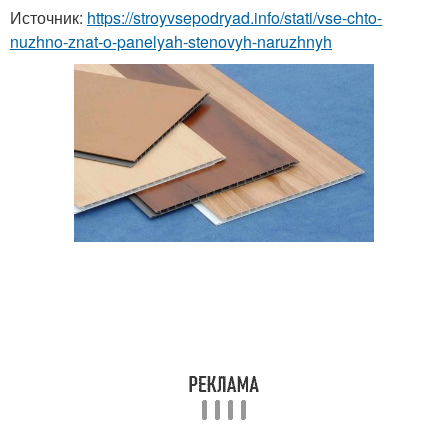
Источник:
https://stroyvsepodryad.info/stati/vse-chto-
nuzhno-znat-o-panelyah-stenovyh-naruzhnyh