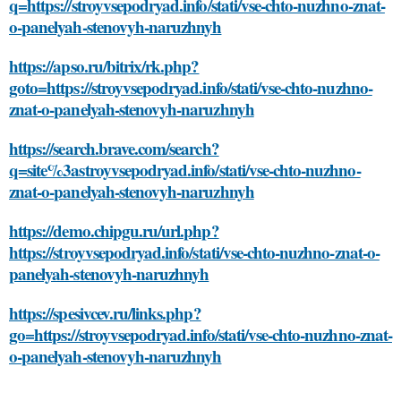
q=https://stroyvsepodryad.info/stati/vse-chto-nuzhno-znat-
o-panelyah-stenovyh-naruzhnyh
https://apso.ru/bitrix/rk.php?
goto=https://stroyvsepodryad.info/stati/vse-chto-nuzhno-
znat-o-panelyah-stenovyh-naruzhnyh
https://search.brave.com/search?
q=site%3astroyvsepodryad.info/stati/vse-chto-nuzhno-
znat-o-panelyah-stenovyh-naruzhnyh
https://demo.chipgu.ru/url.php?
https://stroyvsepodryad.info/stati/vse-chto-nuzhno-znat-o-
panelyah-stenovyh-naruzhnyh
https://spesivcev.ru/links.php?
go=https://stroyvsepodryad.info/stati/vse-chto-nuzhno-znat-
o-panelyah-stenovyh-naruzhnyh