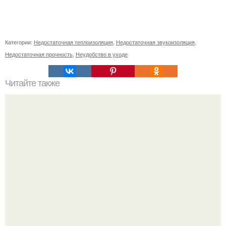
Категории:
Недостаточная теплоизоляция
,
Недостаточная звукоизоляция
,
Недостаточная прочность
,
Неудобство в уходе
Читайте также
Какого цвета должны быть туфли, чтобы они гармонично
сочетались с синим костюмом